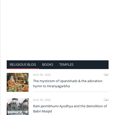
RELIGIOUS BLOG
BOOKS
TEMPLES
AUG 06, 2026
4
The mysticism of Upanishads & the adoration
hymn to Hiranyagarbha
AUG 06, 2026
4
Ram Janmbhumi Ayodhya and the demolition of
Babri Masjid