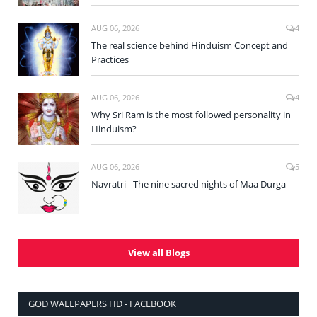
AUG 06, 2026
4
The real science behind Hinduism Concept and
Practices
AUG 06, 2026
4
Why Sri Ram is the most followed personality in
Hinduism?
AUG 06, 2026
5
Navratri - The nine sacred nights of Maa Durga
View all Blogs
GOD WALLPAPERS HD - FACEBOOK