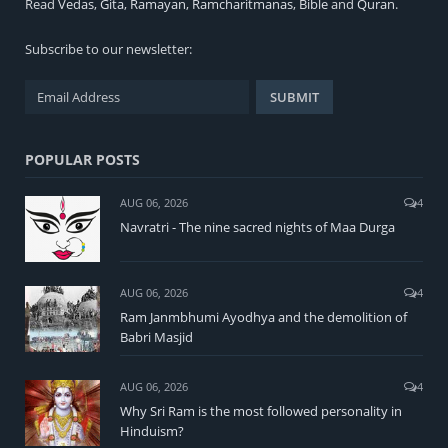
Read
Vedas
,
Gita
,
Ramayan
,
Ramcharitmanas
,
Bible
and
Quran
.
Subscribe to our newsletter:
POPULAR POSTS
AUG 06, 2026
4
Navratri - The nine sacred nights of Maa Durga
AUG 06, 2026
4
Ram Janmbhumi Ayodhya and the demolition of
Babri Masjid
AUG 06, 2026
4
Why Sri Ram is the most followed personality in
Hinduism?