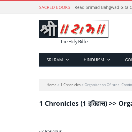
SACRED BOOKS
Read Srimad Bahgwad Gita On
The Holy Bible
SRI RAM
HINDUISM
GO
Home
>
1 Chronicles
> Organization Of Israel Conti
1 Chronicles (1 इतिहास) >> Or
<< Previous