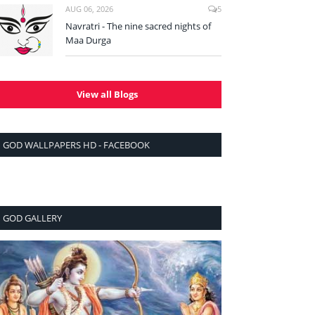
AUG 06, 2026
5
Navratri - The nine sacred nights of
Maa Durga
View all Blogs
GOD WALLPAPERS HD - FACEBOOK
GOD GALLERY