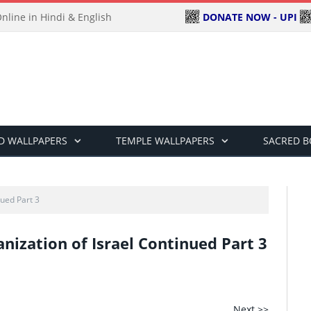
DONATE NOW - UPI
line in Hindi & English
D WALLPAPERS
TEMPLE WALLPAPERS
SACRED 
nued Part 3
ganization of Israel Continued Part 3
Next >>