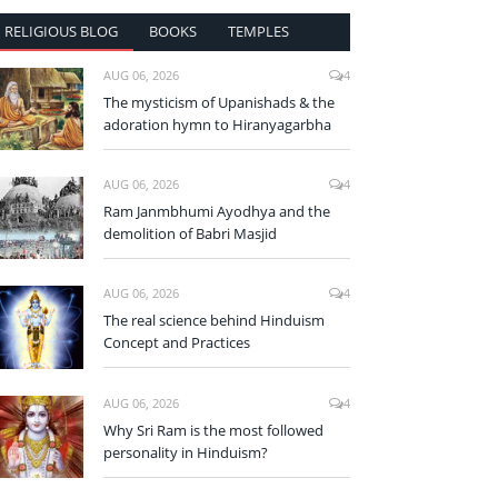
RELIGIOUS BLOG
BOOKS
TEMPLES
AUG 06, 2026
4
The mysticism of Upanishads & the
adoration hymn to Hiranyagarbha
AUG 06, 2026
4
Ram Janmbhumi Ayodhya and the
demolition of Babri Masjid
AUG 06, 2026
4
The real science behind Hinduism
Concept and Practices
AUG 06, 2026
4
Why Sri Ram is the most followed
personality in Hinduism?