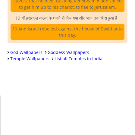
stones, that he died. But king Rehoboam made speed
to get him up to his chariot, to flee to Jerusalem.
19 यों इस्राएल दाऊद के घराने से फिर गया और आज तक फिरा हुआ है।
19 And Israel rebelled against the house of David unto
this day.
God Wallpapers
Goddess Wallpapers
Temple Wallpapers
List all Temples in India