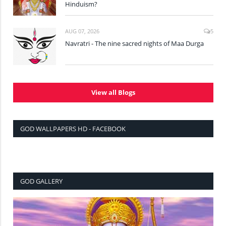
Hinduism?
AUG 07, 2026
5
Navratri - The nine sacred nights of Maa Durga
View all Blogs
GOD WALLPAPERS HD - FACEBOOK
GOD GALLERY