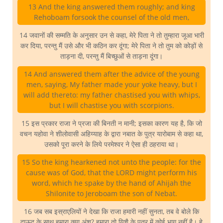
13 And the king answered them roughly; and king
Rehoboam forsook the counsel of the old men,
14 जवानों की सम्मति के अनुसार उन से कहा, मेरे पिता ने तो तुम्हारा जूआ भारी
कर दिया, परन्तु मैं उसे और भी कठिन कर दूंगा; मेरे पिता ने तो तुम को कोड़ों से
ताड़ना दी, परन्तु मैं बिच्छुओं से ताड़ना दूंगा।
14 And answered them after the advice of the young
men, saying, My father made your yoke heavy, but I
will add thereto: my father chastised you with whips,
but I will chastise you with scorpions.
15 इस प्रकार राजा ने प्रजा की बिनती न मानी; इसका कारण यह है, कि जो
वचन यहोवा ने शीलोवासी अहिय्याह के द्वारा नबात के पुत्र यारोबाम से कहा था,
उसको पूरा करने के लिये परमेश्वर ने ऐसा ही ठहराया था।
15 So the king hearkened not unto the people: for the
cause was of God, that the LORD might perform his
word, which he spake by the hand of Ahijah the
Shilonite to Jeroboam the son of Nebat.
16 जब सब इस्राएलियों ने देखा कि राजा हमारी नहीं सुनता, तब वे बोले कि
दाऊद के साथ हमारा क्या अंश? हमारा तो यिशै के पुत्र में कोई भाग नहीं है। हे