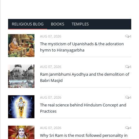
RELIGIOUS BLOG
BOOKS
TEMPLES
AUG 07, 2026
4
The mysticism of Upanishads & the adoration
hymn to Hiranyagarbha
AUG 07, 2026
4
Ram Janmbhumi Ayodhya and the demolition of
Babri Masjid
AUG 07, 2026
4
The real science behind Hinduism Concept and
Practices
AUG 07, 2026
4
Why Sri Ram is the most followed personality in