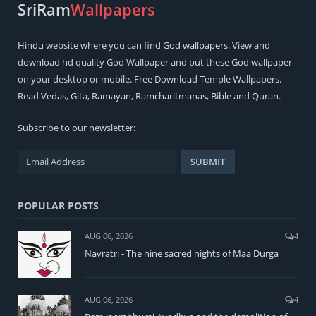
SriRam
Wallpapers
Hindu
website where you can find
God wallpapers
. View and
download hd quality God Wallpaper and put these God wallpaper
on your desktop or mobile. Free Download Temple Wallpapers.
Read
Vedas
,
Gita
,
Ramayan
,
Ramcharitmanas
,
Bible
and
Quran
.
Subscribe to our newsletter:
POPULAR POSTS
AUG 06, 2026
4
Navratri - The nine sacred nights of Maa Durga
AUG 06, 2026
4