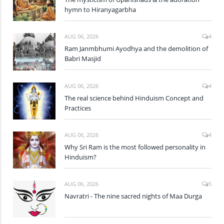
hymn to Hiranyagarbha
AUG 06, 2026
4
Ram Janmbhumi Ayodhya and the demolition of
Babri Masjid
AUG 06, 2026
4
The real science behind Hinduism Concept and
Practices
AUG 06, 2026
4
Why Sri Ram is the most followed personality in
Hinduism?
AUG 06, 2026
5
Navratri - The nine sacred nights of Maa Durga