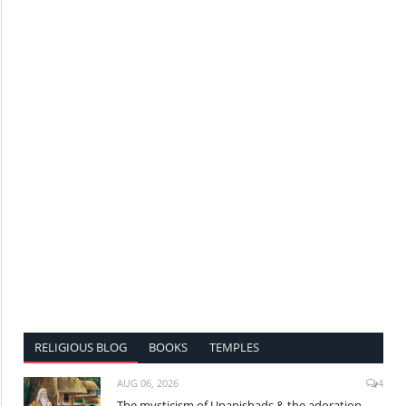
RELIGIOUS BLOG
BOOKS
TEMPLES
AUG 06, 2026
4
The mysticism of Upanishads & the adoration