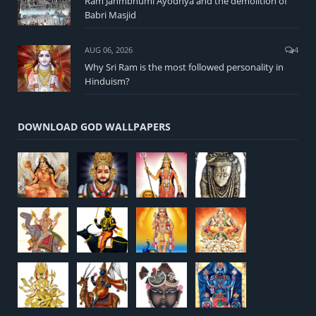
Ram Janmbhumi Ayodhya and the demolition of
Babri Masjid
AUG 06, 2026
4
Why Sri Ram is the most followed personality in
Hinduism?
DOWNLOAD GOD WALLPAPERS