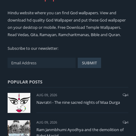
Hindu
website where you can find
God wallpapers
. View and
download hd quality God Wallpaper and put these God wallpaper
on your desktop or mobile. Free Download Temple Wallpapers.
Read
Vedas
,
Gita
,
Ramayan
,
Ramcharitmanas
,
Bible
and
Quran
.
Subscribe to our newsletter:
POPULAR POSTS
AUG 09, 2026
4
Navratri - The nine sacred nights of Maa Durga
AUG 09, 2026
4
Ram Janmbhumi Ayodhya and the demolition of
Babri Masjid