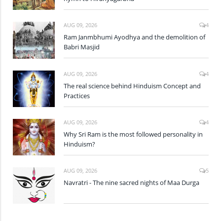
AUG 09, 2026
4
Ram Janmbhumi Ayodhya and the demolition of
Babri Masjid
AUG 09, 2026
4
The real science behind Hinduism Concept and
Practices
AUG 09, 2026
4
Why Sri Ram is the most followed personality in
Hinduism?
AUG 09, 2026
5
Navratri - The nine sacred nights of Maa Durga