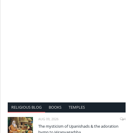
RELIGIOUS BLOG
BOOKS
TEMPLES
AUG 09, 2026
4
The mysticism of Upanishads & the adoration
hymn to Hiranyagarbha