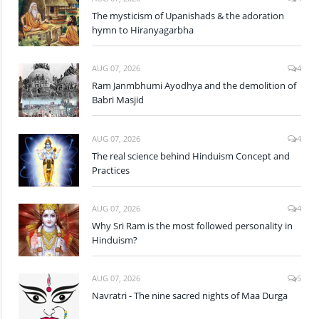
The mysticism of Upanishads & the adoration
hymn to Hiranyagarbha
AUG 07, 2026
4
Ram Janmbhumi Ayodhya and the demolition of
Babri Masjid
AUG 07, 2026
4
The real science behind Hinduism Concept and
Practices
AUG 07, 2026
4
Why Sri Ram is the most followed personality in
Hinduism?
AUG 07, 2026
5
Navratri - The nine sacred nights of Maa Durga