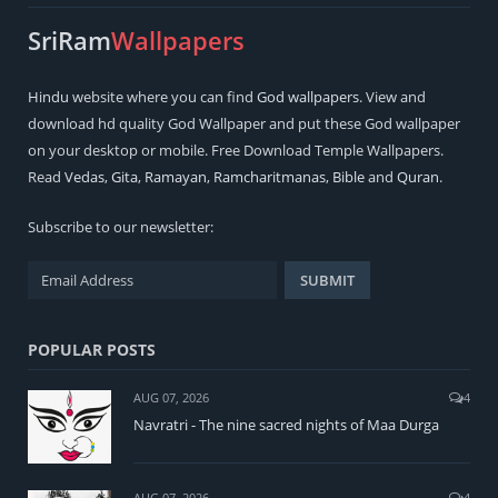
SriRam
Wallpapers
Hindu
website where you can find
God wallpapers
. View and
download hd quality God Wallpaper and put these God wallpaper
on your desktop or mobile. Free Download Temple Wallpapers.
Read
Vedas
,
Gita
,
Ramayan
,
Ramcharitmanas
,
Bible
and
Quran
.
Subscribe to our newsletter:
POPULAR POSTS
AUG 07, 2026
4
Navratri - The nine sacred nights of Maa Durga
AUG 07, 2026
4