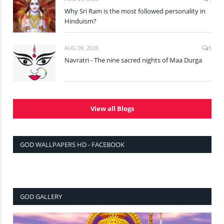
Why Sri Ram is the most followed personality in
Hinduism?
AUG 09, 2026
5
Navratri - The nine sacred nights of Maa Durga
View all Blogs
GOD WALLPAPERS HD - FACEBOOK
GOD GALLERY