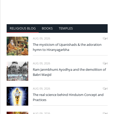
RELIGIOUS BLOG
BOOKS
TEMPLES
AUG 09, 2026
4
The mysticism of Upanishads & the adoration
hymn to Hiranyagarbha
AUG 09, 2026
4
Ram Janmbhumi Ayodhya and the demolition of
Babri Masjid
AUG 09, 2026
4
The real science behind Hinduism Concept and
Practices
AUG 09, 2026
4