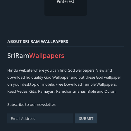
Pinterest
ABOUT
SRI RAM WALLPAPERS
SriRam
Wallpapers
Hindu
website where you can find
God wallpapers
. View and
download hd quality God Wallpaper and put these God wallpaper
on your desktop or mobile. Free Download Temple Wallpapers.
Read
Vedas
,
Gita
,
Ramayan
,
Ramcharitmanas
,
Bible
and
Quran
.
Subscribe to our newsletter: