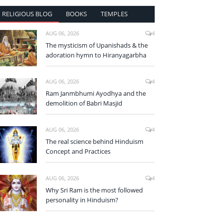
RELIGIOUS BLOG
BOOKS
TEMPLES
AUG 06, 2026
4
The mysticism of Upanishads & the
adoration hymn to Hiranyagarbha
AUG 06, 2026
4
Ram Janmbhumi Ayodhya and the
demolition of Babri Masjid
AUG 06, 2026
4
The real science behind Hinduism
Concept and Practices
AUG 06, 2026
4
Why Sri Ram is the most followed
personality in Hinduism?