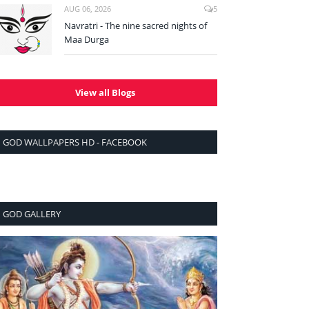
AUG 06, 2026
5
Navratri - The nine sacred nights of
Maa Durga
View all Blogs
GOD WALLPAPERS HD - FACEBOOK
GOD GALLERY