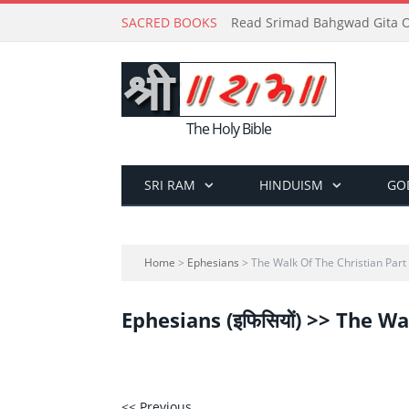
SACRED BOOKS
Read Srimad Bahgwad Gita On
The Holy Bible
SRI RAM
HINDUISM
GO
Home
>
Ephesians
> The Walk Of The Christian Part
Ephesians (इफिसियों) >> The Wa
<< Previous