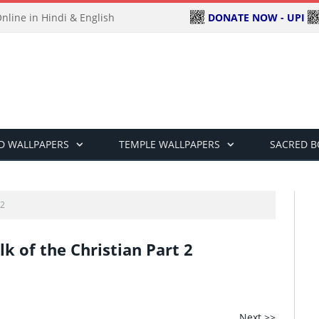
DONATE NOW - UPI
line in Hindi & English
D WALLPAPERS
TEMPLE WALLPAPERS
SACRED 
 2
lk of the Christian Part 2
Next >>