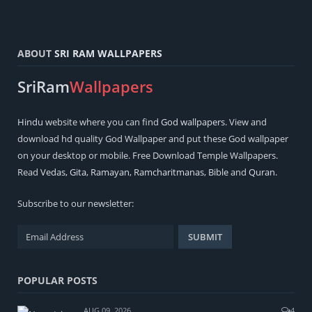
ABOUT
SRI RAM WALLPAPERS
SriRam
Wallpapers
Hindu
website where you can find
God wallpapers
. View and
download hd quality God Wallpaper and put these God wallpaper
on your desktop or mobile. Free Download Temple Wallpapers.
Read
Vedas
,
Gita
,
Ramayan
,
Ramcharitmanas
,
Bible
and
Quran
.
Subscribe to our newsletter:
POPULAR POSTS
AUG 09, 2026
4