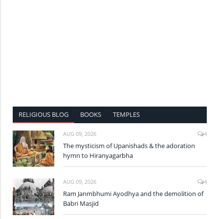
RELIGIOUS BLOG
BOOKS
TEMPLES
AUG 09, 2026
4
The mysticism of Upanishads & the adoration
hymn to Hiranyagarbha
AUG 09, 2026
4
Ram Janmbhumi Ayodhya and the demolition of
Babri Masjid