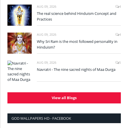
AUG 09, 2026
4
The real science behind Hinduism Concept and
Practices
AUG 09, 2026
4
Why Sri Ram is the most followed personality in
Hinduism?
AUG 09, 2026
5
Navratri - The nine sacred nights of Maa Durga
View all Blogs
GOD WALLPAPERS HD - FACEBOOK