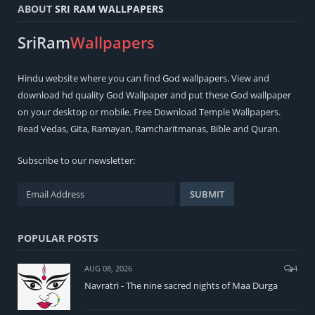
ABOUT
SRI RAM WALLPAPERS
SriRam
Wallpapers
Hindu
website where you can find
God wallpapers
. View and
download hd quality God Wallpaper and put these God wallpaper
on your desktop or mobile. Free Download Temple Wallpapers.
Read
Vedas
,
Gita
,
Ramayan
,
Ramcharitmanas
,
Bible
and
Quran
.
Subscribe to our newsletter:
POPULAR POSTS
AUG 08, 2026
4
Navratri - The nine sacred nights of Maa Durga