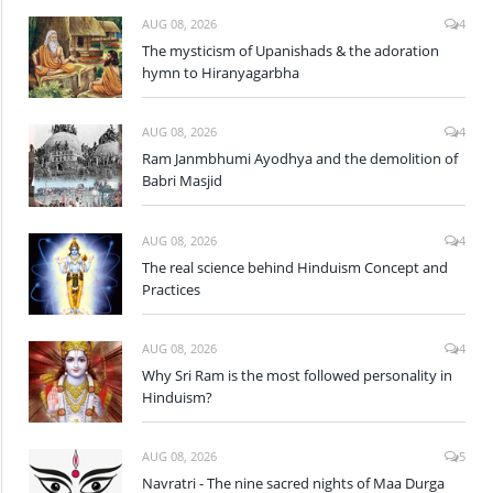
AUG 08, 2026
4
The mysticism of Upanishads & the adoration
hymn to Hiranyagarbha
AUG 08, 2026
4
Ram Janmbhumi Ayodhya and the demolition of
Babri Masjid
AUG 08, 2026
4
The real science behind Hinduism Concept and
Practices
AUG 08, 2026
4
Why Sri Ram is the most followed personality in
Hinduism?
AUG 08, 2026
5
Navratri - The nine sacred nights of Maa Durga