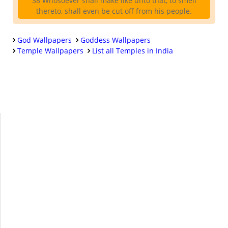
38 Whosoever shall make like unto that, to smell
thereto, shall even be cut off from his people.
God Wallpapers
Goddess Wallpapers
Temple Wallpapers
List all Temples in India