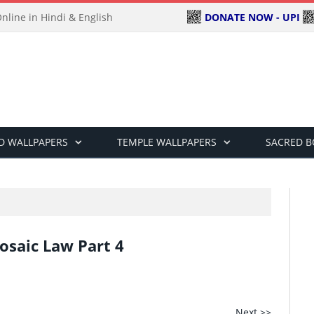
DONATE NOW - UPI
line in Hindi & English
D WALLPAPERS
TEMPLE WALLPAPERS
SACRED 
Mosaic Law Part 4
Next >>