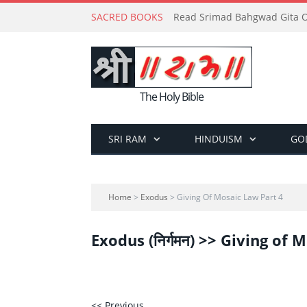
SACRED BOOKS
Read Srimad Bahgwad Gita On
The Holy Bible
SRI RAM
HINDUISM
GO
Home
>
Exodus
> Giving Of Mosaic Law Part 4
Exodus (निर्गमन) >> Giving of 
<< Previous