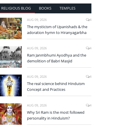
RELIGIOUS BLOG
BOOKS
TEMPLES
AUG 09, 2026
4
The mysticism of Upanishads & the
adoration hymn to Hiranyagarbha
AUG 09, 2026
4
Ram Janmbhumi Ayodhya and the
demolition of Babri Masjid
AUG 09, 2026
4
The real science behind Hinduism
Concept and Practices
AUG 09, 2026
4
Why Sri Ram is the most followed
personality in Hinduism?