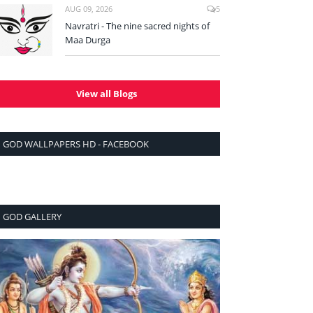
AUG 09, 2026
5
Navratri - The nine sacred nights of
Maa Durga
View all Blogs
GOD WALLPAPERS HD - FACEBOOK
GOD GALLERY