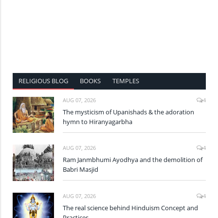
RELIGIOUS BLOG
BOOKS
TEMPLES
AUG 07, 2026
4
The mysticism of Upanishads & the adoration
hymn to Hiranyagarbha
AUG 07, 2026
4
Ram Janmbhumi Ayodhya and the demolition of
Babri Masjid
AUG 07, 2026
4
The real science behind Hinduism Concept and
Practices