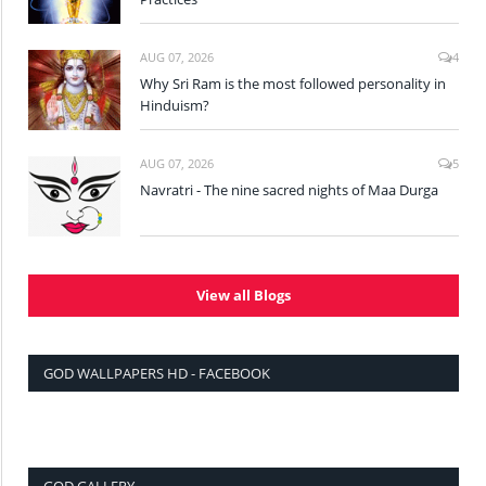
AUG 07, 2026
4
Why Sri Ram is the most followed personality in
Hinduism?
AUG 07, 2026
5
Navratri - The nine sacred nights of Maa Durga
View all Blogs
GOD WALLPAPERS HD - FACEBOOK