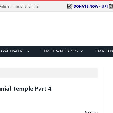
DONATE NOW - UPI
line in Hindi & English
D WALLPAPERS
TEMPLE WALLPAPERS
SACRED 
ennial Temple Part 4
Next >>