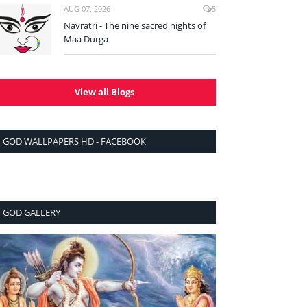
AUG 07, 2026
5
Navratri - The nine sacred nights of
Maa Durga
View all Blogs
GOD WALLPAPERS HD - FACEBOOK
GOD GALLERY