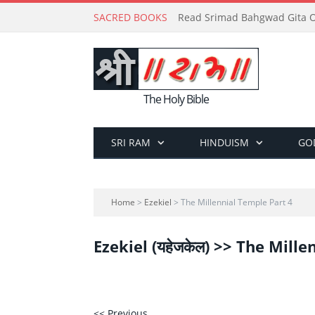
SACRED BOOKS
Read Srimad Bahgwad Gita On
The Holy Bible
SRI RAM
HINDUISM
GO
Home
>
Ezekiel
> The Millennial Temple Part 4
Ezekiel (यहेजकेल) >> The Mill
<< Previous