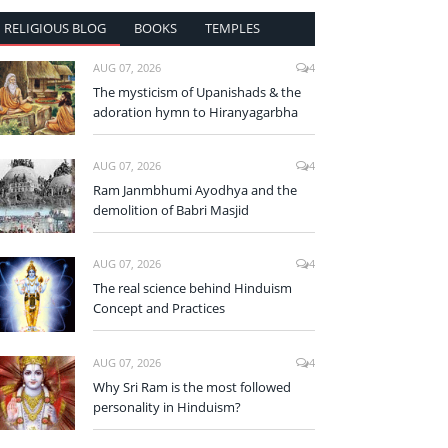
RELIGIOUS BLOG
BOOKS
TEMPLES
AUG 07, 2026
4
The mysticism of Upanishads & the
adoration hymn to Hiranyagarbha
AUG 07, 2026
4
Ram Janmbhumi Ayodhya and the
demolition of Babri Masjid
AUG 07, 2026
4
The real science behind Hinduism
Concept and Practices
AUG 07, 2026
4
Why Sri Ram is the most followed
personality in Hinduism?