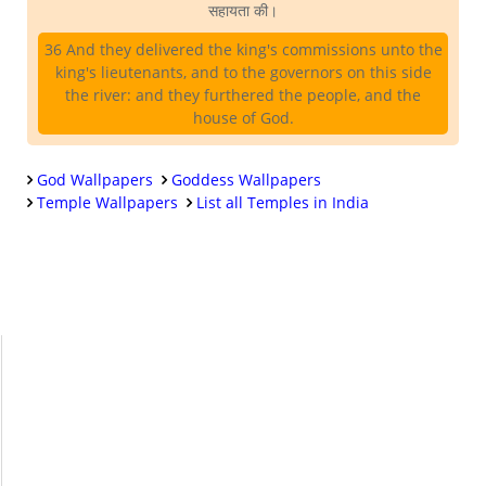
सहायता की।
36 And they delivered the king's commissions unto the
king's lieutenants, and to the governors on this side
the river: and they furthered the people, and the
house of God.
God Wallpapers
Goddess Wallpapers
Temple Wallpapers
List all Temples in India