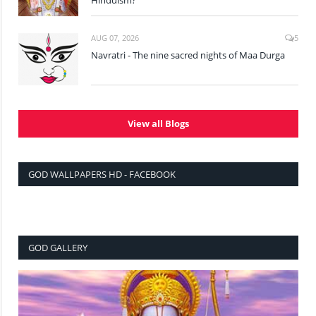
AUG 07, 2026
5
Navratri - The nine sacred nights of Maa Durga
View all Blogs
GOD WALLPAPERS HD - FACEBOOK
GOD GALLERY