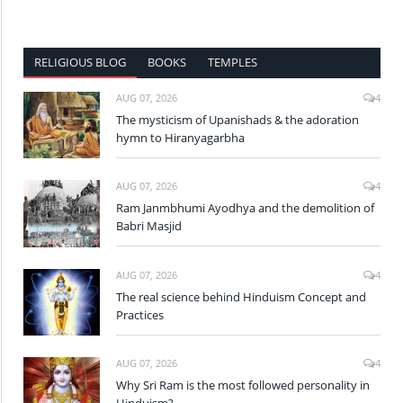
RELIGIOUS BLOG
BOOKS
TEMPLES
AUG 07, 2026
4
The mysticism of Upanishads & the adoration
hymn to Hiranyagarbha
AUG 07, 2026
4
Ram Janmbhumi Ayodhya and the demolition of
Babri Masjid
AUG 07, 2026
4
The real science behind Hinduism Concept and
Practices
AUG 07, 2026
4
Why Sri Ram is the most followed personality in
Hinduism?