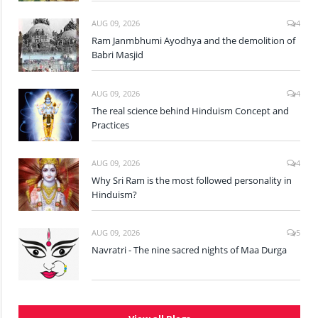
AUG 09, 2026
4
Ram Janmbhumi Ayodhya and the demolition of
Babri Masjid
AUG 09, 2026
4
The real science behind Hinduism Concept and
Practices
AUG 09, 2026
4
Why Sri Ram is the most followed personality in
Hinduism?
AUG 09, 2026
5
Navratri - The nine sacred nights of Maa Durga