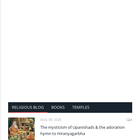
RELIGIOUS BLOG
BOOKS
TEMPLES
AUG 09, 2026
4
The mysticism of Upanishads & the adoration
hymn to Hiranyagarbha