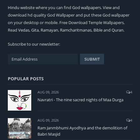
Hindu
website where you can find
God wallpapers
. View and
download hd quality God Wallpaper and put these God wallpaper
on your desktop or mobile. Free Download Temple Wallpapers.
Read
Vedas
,
Gita
,
Ramayan
,
Ramcharitmanas
,
Bible
and
Quran
.
Subscribe to our newsletter:
POPULAR POSTS
AUG 09, 2026
4
Navratri - The nine sacred nights of Maa Durga
AUG 09, 2026
4
Ram Janmbhumi Ayodhya and the demolition of
Babri Masjid