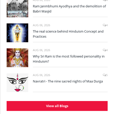
Ram Janmbhumi Ayodhya and the demolition of
Babri Masjid
AUG 06, 2026
4
The real science behind Hinduism Concept and
Practices
AUG 06, 2026
4
Why Sri Ram is the most followed personality in
Hinduism?
AUG 06, 2026
5
Navratri - The nine sacred nights of Maa Durga
View all Blogs