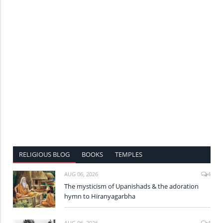
RELIGIOUS BLOG
BOOKS
TEMPLES
AUG 06, 2026
4
The mysticism of Upanishads & the adoration
hymn to Hiranyagarbha
AUG 06, 2026
4