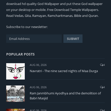
download hd quality God Wallpaper and put these God wallpaper
on your desktop or mobile. Free Download Temple Wallpapers.
Read
Vedas
,
Gita
,
Ramayan
,
Ramcharitmanas
,
Bible
and
Quran
.
Subscribe to our newsletter:
POPULAR POSTS
AUG 06, 2026
4
Navratri - The nine sacred nights of Maa Durga
AUG 06, 2026
4
Ram Janmbhumi Ayodhya and the demolition of
Babri Masjid
AUG 06, 2026
4