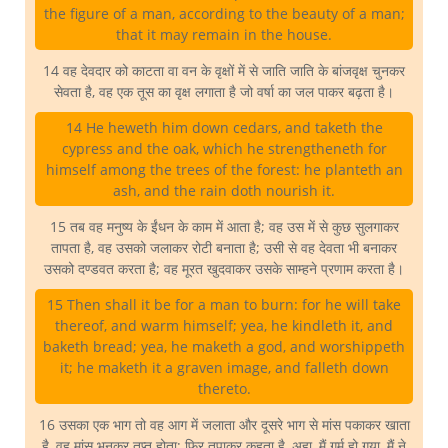
the figure of a man, according to the beauty of a man;
that it may remain in the house.
14 वह देवदार को काटता वा वन के वृक्षों में से जाति जाति के बांजवृक्ष चुनकर
सेवता है, वह एक तूस का वृक्ष लगाता है जो वर्षा का जल पाकर बढ़ता है।
14 He heweth him down cedars, and taketh the
cypress and the oak, which he strengtheneth for
himself among the trees of the forest: he planteth an
ash, and the rain doth nourish it.
15 तब वह मनुष्य के ईंधन के काम में आता है; वह उस में से कुछ सुलगाकर
तापता है, वह उसको जलाकर रोटी बनाता है; उसी से वह देवता भी बनाकर
उसको दण्डवत करता है; वह मूरत खुदवाकर उसके साम्हने प्रणाम करता है।
15 Then shall it be for a man to burn: for he will take
thereof, and warm himself; yea, he kindleth it, and
baketh bread; yea, he maketh a god, and worshippeth
it; he maketh it a graven image, and falleth down
thereto.
16 उसका एक भाग तो वह आग में जलाता और दूसरे भाग से मांस पकाकर खाता
है, वह मांस भूनकर तृप्त होता; फिर तपाकर कहता है, अहा, मैं गर्म हो गया, मैं ने