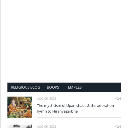
RELIGIOUS BLOG
BOOKS
TEMPLES
AUG 09, 2026
4
The mysticism of Upanishads & the adoration
hymn to Hiranyagarbha
AUG 09, 2026
4