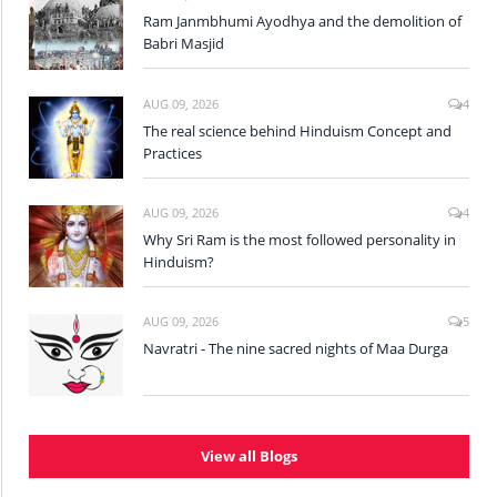
Ram Janmbhumi Ayodhya and the demolition of
Babri Masjid
AUG 09, 2026
4
The real science behind Hinduism Concept and
Practices
AUG 09, 2026
4
Why Sri Ram is the most followed personality in
Hinduism?
AUG 09, 2026
5
Navratri - The nine sacred nights of Maa Durga
View all Blogs