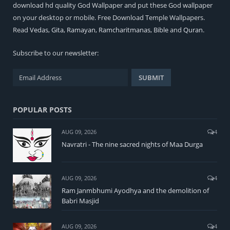
download hd quality God Wallpaper and put these God wallpaper
on your desktop or mobile. Free Download Temple Wallpapers.
Read
Vedas
,
Gita
,
Ramayan
,
Ramcharitmanas
,
Bible
and
Quran
.
Subscribe to our newsletter:
POPULAR POSTS
AUG 09, 2026
4
Navratri - The nine sacred nights of Maa Durga
AUG 09, 2026
4
Ram Janmbhumi Ayodhya and the demolition of
Babri Masjid
AUG 09, 2026
4