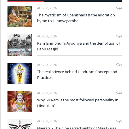
AUG 08, 2026
4
The mysticism of Upanishads & the adoration
hymn to Hiranyagarbha
AUG 08, 2026
4
Ram Janmbhumi Ayodhya and the demolition of
Babri Masjid
AUG 08, 2026
4
The real science behind Hinduism Concept and
Practices
AUG 08, 2026
4
Why Sri Ram is the most followed personality in
Hinduism?
AUG 08, 2026
5
Navratri - The nine sacred nights of Maa Durga