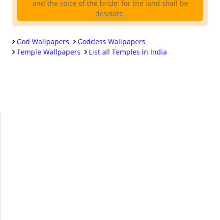
and the voice of the bride: for the land shall be
desolate.
God Wallpapers
Goddess Wallpapers
Temple Wallpapers
List all Temples in India