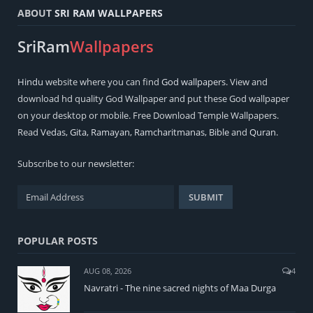
ABOUT
SRI RAM WALLPAPERS
SriRam
Wallpapers
Hindu
website where you can find
God wallpapers
. View and
download hd quality God Wallpaper and put these God wallpaper
on your desktop or mobile. Free Download Temple Wallpapers.
Read
Vedas
,
Gita
,
Ramayan
,
Ramcharitmanas
,
Bible
and
Quran
.
Subscribe to our newsletter:
POPULAR POSTS
AUG 08, 2026
4
Navratri - The nine sacred nights of Maa Durga