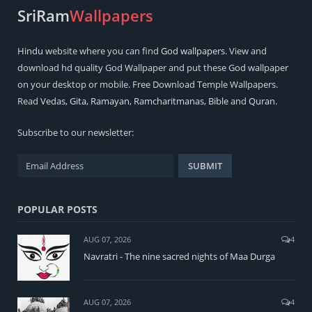
SriRam
Wallpapers
Hindu
website where you can find
God wallpapers
. View and
download hd quality God Wallpaper and put these God wallpaper
on your desktop or mobile. Free Download Temple Wallpapers.
Read
Vedas
,
Gita
,
Ramayan
,
Ramcharitmanas
,
Bible
and
Quran
.
Subscribe to our newsletter:
POPULAR POSTS
AUG 07, 2026
4
Navratri - The nine sacred nights of Maa Durga
AUG 07, 2026
4