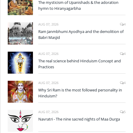
The mysticism of Upanishads & the adoration
hymn to Hiranyagarbha
AUG 07, 2026
4
Ram Janmbhumi Ayodhya and the demolition of
Babri Masjid
AUG 07, 2026
4
The real science behind Hinduism Concept and
Practices
AUG 07, 2026
4
Why Sri Ram is the most followed personality in
Hinduism?
AUG 07, 2026
5
Navratri - The nine sacred nights of Maa Durga