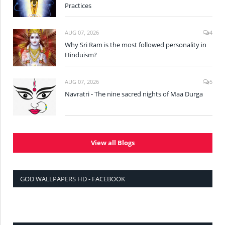
Practices
AUG 07, 2026
4
Why Sri Ram is the most followed personality in
Hinduism?
AUG 07, 2026
5
Navratri - The nine sacred nights of Maa Durga
View all Blogs
GOD WALLPAPERS HD - FACEBOOK