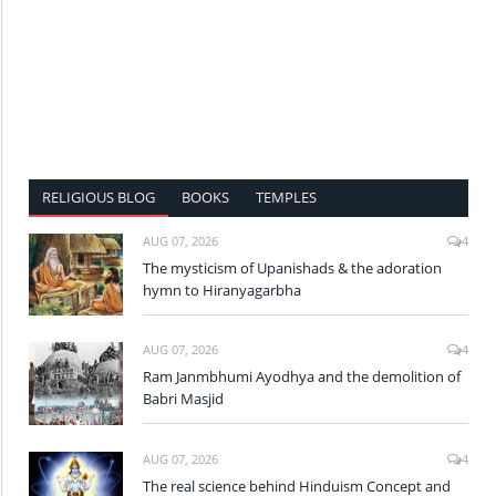
RELIGIOUS BLOG
BOOKS
TEMPLES
AUG 07, 2026
4
The mysticism of Upanishads & the adoration
hymn to Hiranyagarbha
AUG 07, 2026
4
Ram Janmbhumi Ayodhya and the demolition of
Babri Masjid
AUG 07, 2026
4
The real science behind Hinduism Concept and