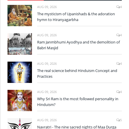
AUG 09, 2026
4
The mysticism of Upanishads & the adoration
hymn to Hiranyagarbha
AUG 09, 2026
4
Ram Janmbhumi Ayodhya and the demolition of
Babri Masjid
AUG 09, 2026
4
The real science behind Hinduism Concept and
Practices
AUG 09, 2026
4
Why Sri Ram is the most followed personality in
Hinduism?
AUG 09, 2026
5
Navratri - The nine sacred nights of Maa Durga