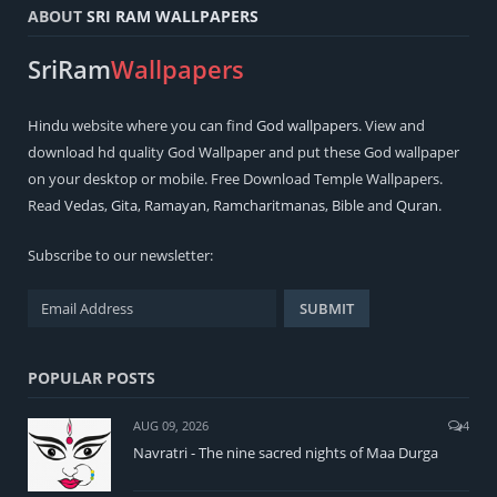
ABOUT
SRI RAM WALLPAPERS
SriRam
Wallpapers
Hindu
website where you can find
God wallpapers
. View and
download hd quality God Wallpaper and put these God wallpaper
on your desktop or mobile. Free Download Temple Wallpapers.
Read
Vedas
,
Gita
,
Ramayan
,
Ramcharitmanas
,
Bible
and
Quran
.
Subscribe to our newsletter:
POPULAR POSTS
AUG 09, 2026
4
Navratri - The nine sacred nights of Maa Durga