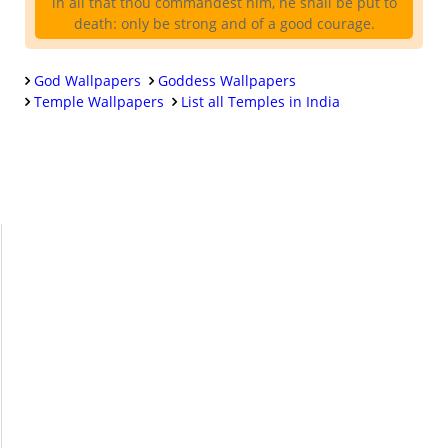
in all that thou commandest him, he shall be put to
death: only be strong and of a good courage.
God Wallpapers
Goddess Wallpapers
Temple Wallpapers
List all Temples in India