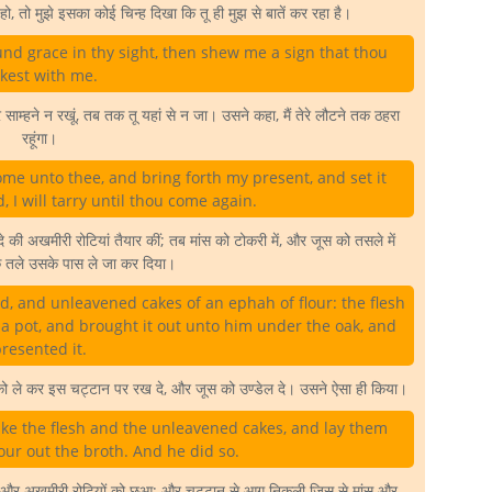
ो, तो मुझे इसका कोई चिन्ह दिखा कि तू ही मुझ से बातें कर रहा है।
und grace in thy sight, then shew me a sign that thou
lkest with me.
ाम्हने न रखूं, तब तक तू यहां से न जा। उसने कहा, मैं तेरे लौटने तक ठहरा
रहूंगा।
come unto thee, and bring forth my present, and set it
, I will tarry until thou come again.
ी अखमीरी रोटियां तैयार कीं; तब मांस को टोकरी में, और जूस को तसले में
 तले उसके पास ले जा कर दिया।
, and unleavened cakes of an ephah of flour: the flesh
 a pot, and brought it out unto him under the oak, and
resented it.
ं को ले कर इस चट्टान पर रख दे, और जूस को उण्डेल दे। उसने ऐसा ही किया।
ake the flesh and the unleavened cakes, and lay them
our out the broth. And he did so.
ंस और अखमीरी रोटियों को छूआ; और चट्टान से आग निकली जिस से मांस और