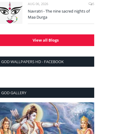
AUG 06, 2026
5
Navratri - The nine sacred nights of
Maa Durga
View all Blogs
GOD WALLPAPERS HD - FACEBOOK
GOD GALLERY