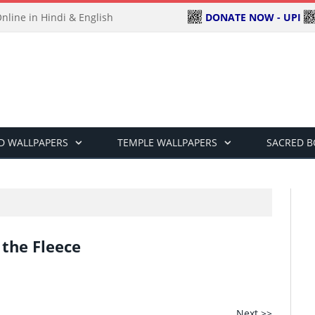
DONATE NOW - UPI
line in Hindi & English
D WALLPAPERS
TEMPLE WALLPAPERS
SACRED 
d the Fleece
Next >>