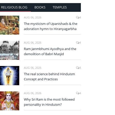
RELIGIOUS BLOG
BOOKS
TEMPLES
AUG 06, 2026
4
The mysticism of Upanishads & the
adoration hymn to Hiranyagarbha
AUG 06, 2026
4
Ram Janmbhumi Ayodhya and the
demolition of Babri Masjid
AUG 06, 2026
4
The real science behind Hinduism
Concept and Practices
AUG 06, 2026
4
Why Sri Ram is the most followed
personality in Hinduism?