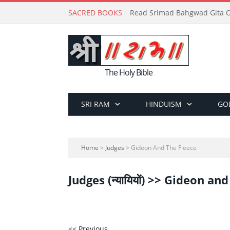
SACRED BOOKS
Read Srimad Bahgwad Gita On
The Holy Bible
SRI RAM
HINDUISM
GO
Home
>
Judges
> Gideon And The Fleece
Judges (न्यायियों) >> Gideon an
<< Previous