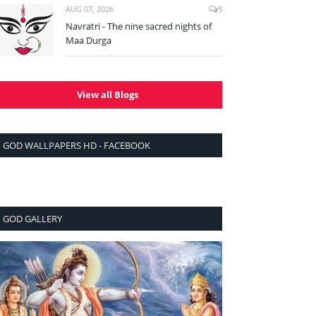
AUG 07, 2026
5
Navratri - The nine sacred nights of
Maa Durga
View all Blogs
GOD WALLPAPERS HD - FACEBOOK
GOD GALLERY