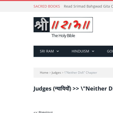
SACRED BOOKS
Read Srimad Bahgwad Gita On
The Holy Bible
SRI RAM
HINDUISM
GO
Home
>
Judges
> \"Neither Did\" Chapter
Judges (न्यायियों) >> \"Neither
<< Previous