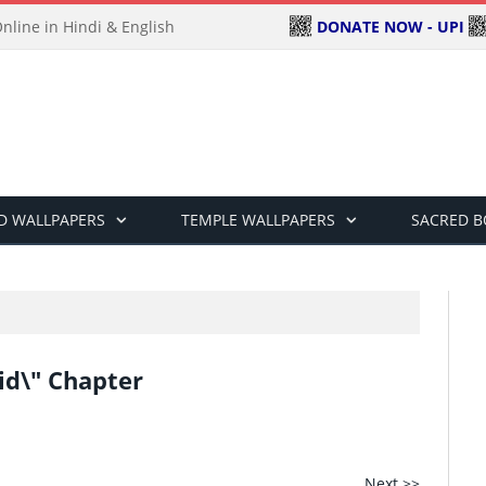
DONATE NOW - UPI
line in Hindi & English
D WALLPAPERS
TEMPLE WALLPAPERS
SACRED 
 Did\" Chapter
Next >>