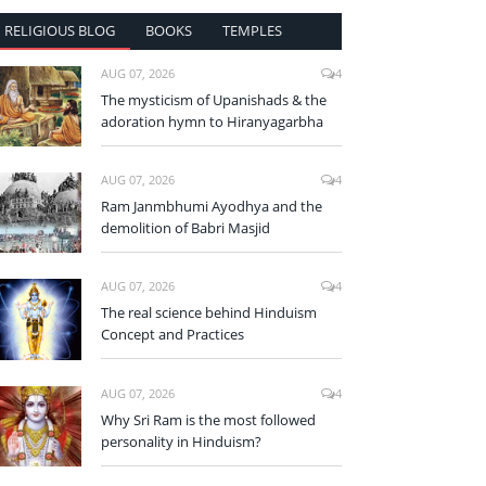
RELIGIOUS BLOG
BOOKS
TEMPLES
AUG 07, 2026
4
The mysticism of Upanishads & the
adoration hymn to Hiranyagarbha
AUG 07, 2026
4
Ram Janmbhumi Ayodhya and the
demolition of Babri Masjid
AUG 07, 2026
4
The real science behind Hinduism
Concept and Practices
AUG 07, 2026
4
Why Sri Ram is the most followed
personality in Hinduism?