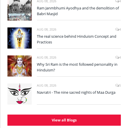
AUG 08, 2026
4
Ram Janmbhumi Ayodhya and the demolition of
Babri Masjid
AUG 08, 2026
4
The real science behind Hinduism Concept and
Practices
AUG 08, 2026
4
Why Sri Ram is the most followed personality in
Hinduism?
AUG 08, 2026
5
Navratri - The nine sacred nights of Maa Durga
View all Blogs