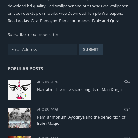
download hd quality God Wallpaper and put these God wallpaper
on your desktop or mobile. Free Download Temple Wallpapers.
Read
Vedas
,
Gita
,
Ramayan
,
Ramcharitmanas
,
Bible
and
Quran
.
Subscribe to our newsletter:
POPULAR POSTS
AUG 08, 2026
4
Navratri - The nine sacred nights of Maa Durga
AUG 08, 2026
4
Ram Janmbhumi Ayodhya and the demolition of
Babri Masjid