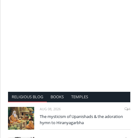
RELIGIOUS BLOG
BOOKS
TEMPLES
AUG 08, 2026
4
The mysticism of Upanishads & the adoration
hymn to Hiranyagarbha