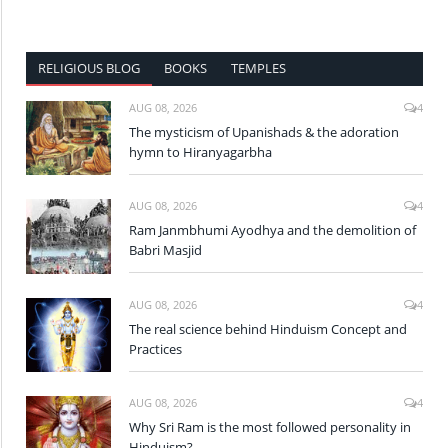
RELIGIOUS BLOG
BOOKS
TEMPLES
AUG 08, 2026
4
The mysticism of Upanishads & the adoration
hymn to Hiranyagarbha
AUG 08, 2026
4
Ram Janmbhumi Ayodhya and the demolition of
Babri Masjid
AUG 08, 2026
4
The real science behind Hinduism Concept and
Practices
AUG 08, 2026
4
Why Sri Ram is the most followed personality in
Hinduism?