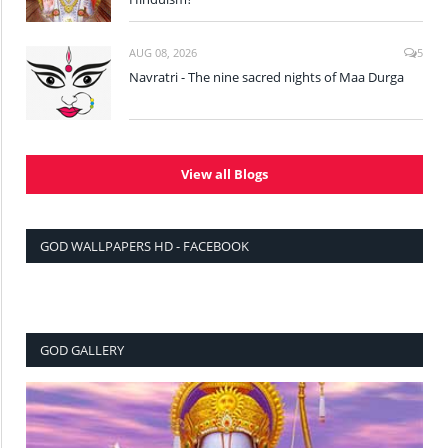
AUG 08, 2026
5
Navratri - The nine sacred nights of Maa Durga
View all Blogs
GOD WALLPAPERS HD - FACEBOOK
GOD GALLERY