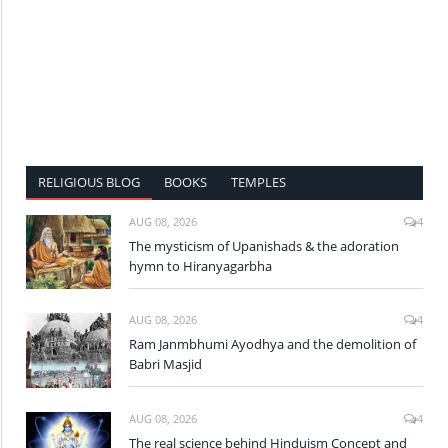
RELIGIOUS BLOG
BOOKS
TEMPLES
AUG 08, 2026
4
The mysticism of Upanishads & the adoration
hymn to Hiranyagarbha
AUG 08, 2026
4
Ram Janmbhumi Ayodhya and the demolition of
Babri Masjid
AUG 08, 2026
4
The real science behind Hinduism Concept and