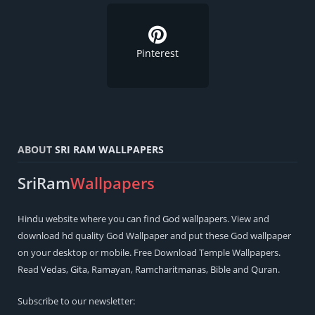
Pinterest
ABOUT
SRI RAM WALLPAPERS
SriRam
Wallpapers
Hindu
website where you can find
God wallpapers
. View and
download hd quality God Wallpaper and put these God wallpaper
on your desktop or mobile. Free Download Temple Wallpapers.
Read
Vedas
,
Gita
,
Ramayan
,
Ramcharitmanas
,
Bible
and
Quran
.
Subscribe to our newsletter: