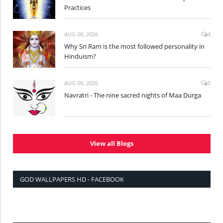
Practices
AUG 08, 2026
4
Why Sri Ram is the most followed personality in
Hinduism?
AUG 08, 2026
5
Navratri - The nine sacred nights of Maa Durga
View all Blogs
GOD WALLPAPERS HD - FACEBOOK