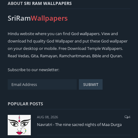
ABOUT
SRI RAM WALLPAPERS
SriRam
Wallpapers
Hindu
website where you can find
God wallpapers
. View and
download hd quality God Wallpaper and put these God wallpaper
on your desktop or mobile. Free Download Temple Wallpapers.
Read
Vedas
,
Gita
,
Ramayan
,
Ramcharitmanas
,
Bible
and
Quran
.
Subscribe to our newsletter:
POPULAR POSTS
AUG 08, 2026
4
Navratri - The nine sacred nights of Maa Durga