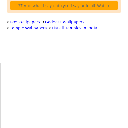
37 And what I say unto you I say unto all, Watch.
God Wallpapers
Goddess Wallpapers
Temple Wallpapers
List all Temples in India