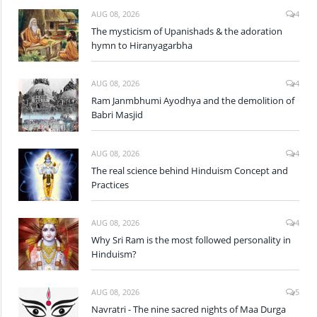
AUG 08, 2026
4
The mysticism of Upanishads & the adoration
hymn to Hiranyagarbha
AUG 08, 2026
4
Ram Janmbhumi Ayodhya and the demolition of
Babri Masjid
AUG 08, 2026
4
The real science behind Hinduism Concept and
Practices
AUG 08, 2026
4
Why Sri Ram is the most followed personality in
Hinduism?
AUG 08, 2026
5
Navratri - The nine sacred nights of Maa Durga