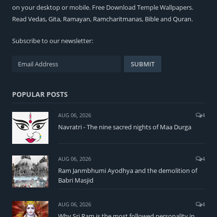
on your desktop or mobile. Free Download Temple Wallpapers.
Read
Vedas
,
Gita
,
Ramayan
,
Ramcharitmanas
,
Bible
and
Quran
.
Subscribe to our newsletter:
POPULAR POSTS
AUG 06, 2026
4
Navratri - The nine sacred nights of Maa Durga
AUG 06, 2026
4
Ram Janmbhumi Ayodhya and the demolition of
Babri Masjid
AUG 06, 2026
4
Why Sri Ram is the most followed personality in