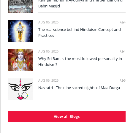
Ram Janmbhumi Ayodhya and the demolition of
Babri Masjid
AUG 06, 2026
4
The real science behind Hinduism Concept and
Practices
AUG 06, 2026
4
Why Sri Ram is the most followed personality in
Hinduism?
AUG 06, 2026
5
Navratri - The nine sacred nights of Maa Durga
View all Blogs