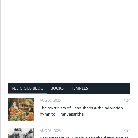
RELIGIOUS BLOG
BOOKS
TEMPLES
AUG 06, 2026
4
The mysticism of Upanishads & the adoration
hymn to Hiranyagarbha
AUG 06, 2026
4