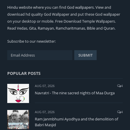
Hindu
website where you can find
God wallpapers
. View and
download hd quality God Wallpaper and put these God wallpaper
on your desktop or mobile. Free Download Temple Wallpapers.
Read
Vedas
,
Gita
,
Ramayan
,
Ramcharitmanas
,
Bible
and
Quran
.
Subscribe to our newsletter:
POPULAR POSTS
AUG 07, 2026
4
Navratri - The nine sacred nights of Maa Durga
AUG 07, 2026
4
Ram Janmbhumi Ayodhya and the demolition of
Babri Masjid