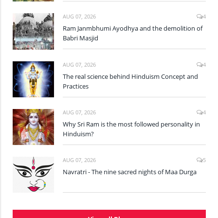
AUG 07, 2026
4
Ram Janmbhumi Ayodhya and the demolition of
Babri Masjid
AUG 07, 2026
4
The real science behind Hinduism Concept and
Practices
AUG 07, 2026
4
Why Sri Ram is the most followed personality in
Hinduism?
AUG 07, 2026
5
Navratri - The nine sacred nights of Maa Durga