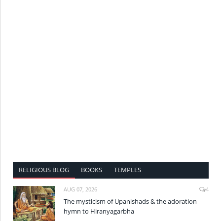
RELIGIOUS BLOG
BOOKS
TEMPLES
AUG 07, 2026
4
The mysticism of Upanishads & the adoration
hymn to Hiranyagarbha