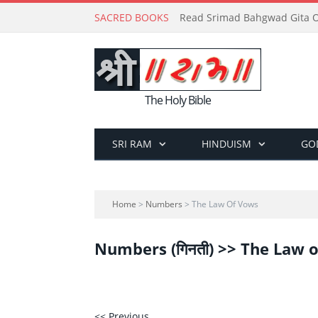
SACRED BOOKS
Read Srimad Bahgwad Gita On
The Holy Bible
SRI RAM
HINDUISM
GO
Home
>
Numbers
> The Law Of Vows
Numbers (गिनती) >> The Law 
<< Previous