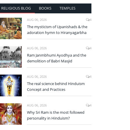
RELIGIOUS BLOG
BOOKS
TEMPLES
AUG 06, 2026
4
The mysticism of Upanishads & the
adoration hymn to Hiranyagarbha
AUG 06, 2026
4
Ram Janmbhumi Ayodhya and the
demolition of Babri Masjid
AUG 06, 2026
4
The real science behind Hinduism
Concept and Practices
AUG 06, 2026
4
Why Sri Ram is the most followed
personality in Hinduism?