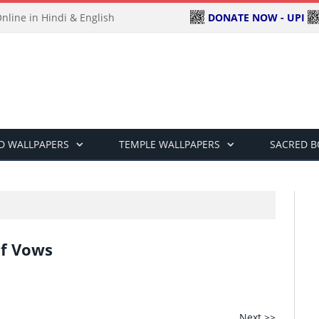
DONATE NOW - UPI
line in Hindi & English
D WALLPAPERS
TEMPLE WALLPAPERS
SACRED 
of Vows
Next >>