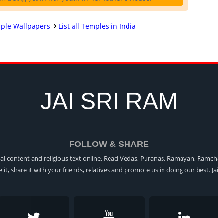
ple Wallpapers
List all Temples in India
JAI SRI RAM
FOLLOW & SHARE
itual content and religious text online. Read Vedas, Puranas, Ramayan, Ramch
ke it, share it with your friends, relatives and promote us in doing our best. Ja