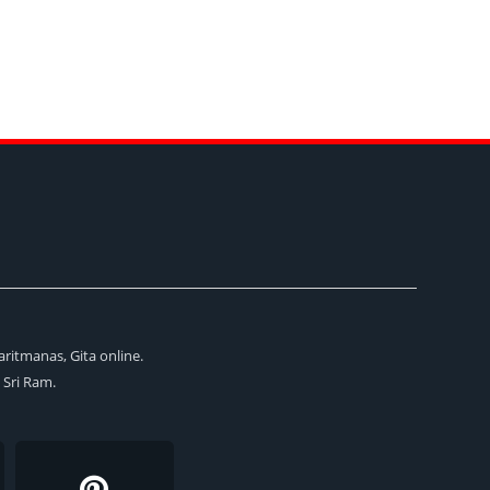
aritmanas, Gita online.
i Sri Ram.