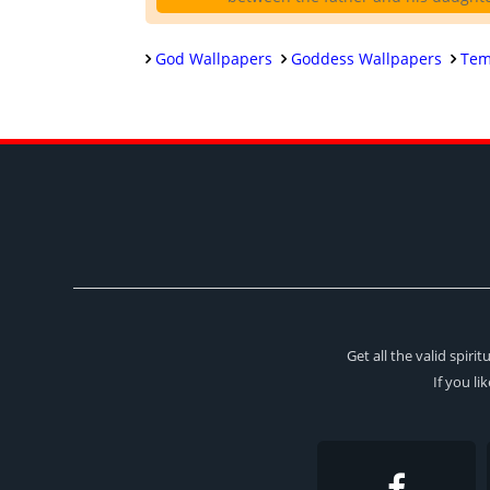
God Wallpapers
Goddess Wallpapers
Tem
Get all the valid spir
If you li