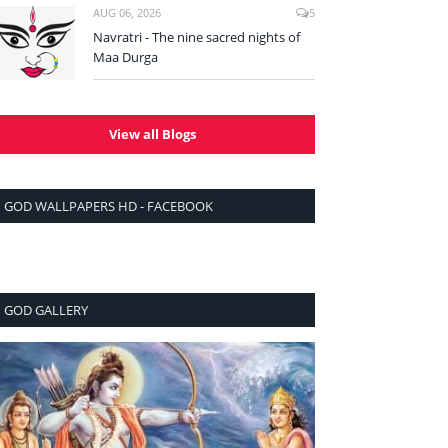
AUG 06, 2026
5
Navratri - The nine sacred nights of
Maa Durga
View all Blogs
GOD WALLPAPERS HD - FACEBOOK
GOD GALLERY