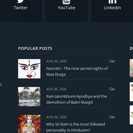
Twitter
YouTube
LinkedIn
POPULAR POSTS
D
AUG 06, 2026
4
Navratri - The nine sacred nights of
Maa Durga
t
AUG 06, 2026
4
e
Ram Janmbhumi Ayodhya and the
demolition of Babri Masjid
AUG 06, 2026
4
Why Sri Ram is the most followed
personality in Hinduism?