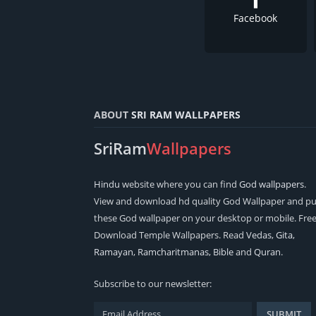
Facebook
ABOUT
SRI RAM WALLPAPERS
SriRam
Wallpapers
Hindu
website where you can find
God wallpapers
.
View and download hd quality God Wallpaper and pu
these God wallpaper on your desktop or mobile. Fre
Download Temple Wallpapers. Read
Vedas
,
Gita
,
Ramayan
,
Ramcharitmanas
,
Bible
and
Quran
.
Subscribe to our newsletter: