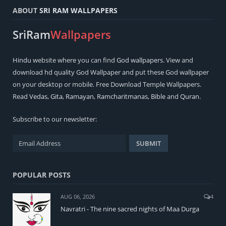
ABOUT
SRI RAM WALLPAPERS
SriRam
Wallpapers
Hindu
website where you can find
God wallpapers
. View and
download hd quality God Wallpaper and put these God wallpaper
on your desktop or mobile. Free Download Temple Wallpapers.
Read
Vedas
,
Gita
,
Ramayan
,
Ramcharitmanas
,
Bible
and
Quran
.
Subscribe to our newsletter:
POPULAR POSTS
AUG 06, 2026
4
Navratri - The nine sacred nights of Maa Durga