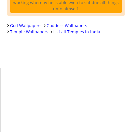
working whereby he is able even to subdue all things
unto himself.
God Wallpapers
Goddess Wallpapers
Temple Wallpapers
List all Temples in India