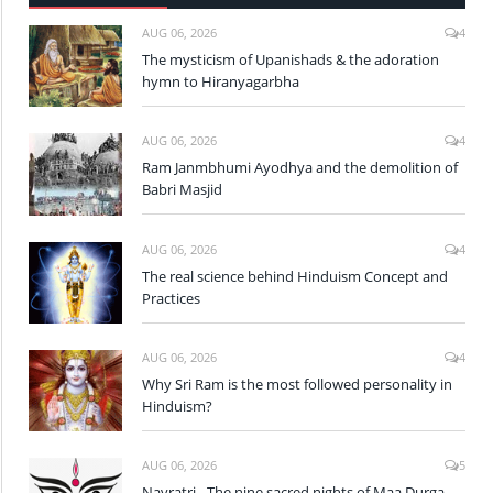
AUG 06, 2026
4
The mysticism of Upanishads & the adoration
hymn to Hiranyagarbha
AUG 06, 2026
4
Ram Janmbhumi Ayodhya and the demolition of
Babri Masjid
AUG 06, 2026
4
The real science behind Hinduism Concept and
Practices
AUG 06, 2026
4
Why Sri Ram is the most followed personality in
Hinduism?
AUG 06, 2026
5
Navratri - The nine sacred nights of Maa Durga