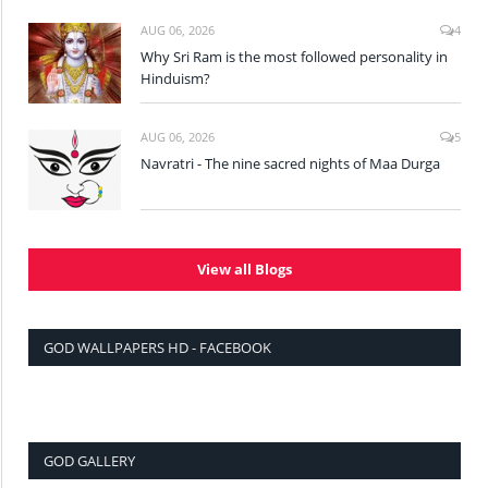
AUG 06, 2026
4
Why Sri Ram is the most followed personality in
Hinduism?
AUG 06, 2026
5
Navratri - The nine sacred nights of Maa Durga
View all Blogs
GOD WALLPAPERS HD - FACEBOOK
GOD GALLERY