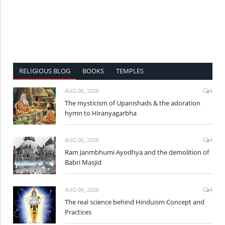
RELIGIOUS BLOG
BOOKS
TEMPLES
AUG 06, 2026
4
The mysticism of Upanishads & the adoration
hymn to Hiranyagarbha
AUG 06, 2026
4
Ram Janmbhumi Ayodhya and the demolition of
Babri Masjid
AUG 06, 2026
4
The real science behind Hinduism Concept and
Practices