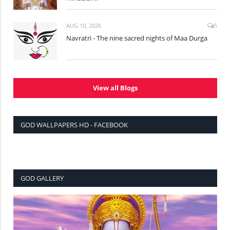
AUG 10, 2026
5
Navratri - The nine sacred nights of Maa Durga
View all Blogs
GOD WALLPAPERS HD - FACEBOOK
GOD GALLERY