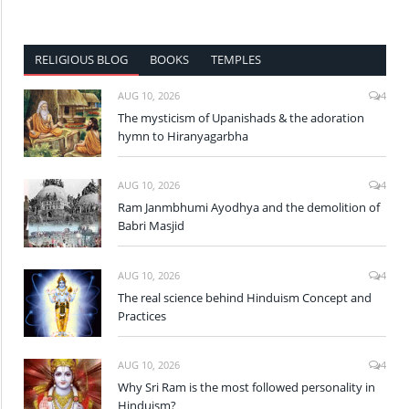
RELIGIOUS BLOG
BOOKS
TEMPLES
AUG 10, 2026
4
The mysticism of Upanishads & the adoration
hymn to Hiranyagarbha
AUG 10, 2026
4
Ram Janmbhumi Ayodhya and the demolition of
Babri Masjid
AUG 10, 2026
4
The real science behind Hinduism Concept and
Practices
AUG 10, 2026
4
Why Sri Ram is the most followed personality in
Hinduism?