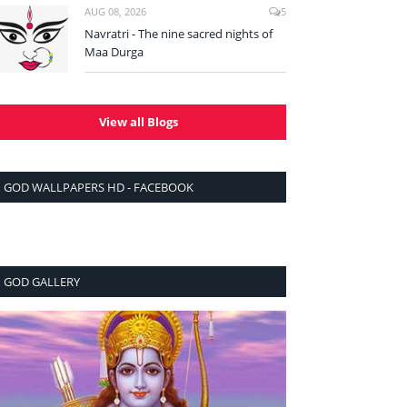
AUG 08, 2026
5
Navratri - The nine sacred nights of
Maa Durga
View all Blogs
GOD WALLPAPERS HD - FACEBOOK
GOD GALLERY