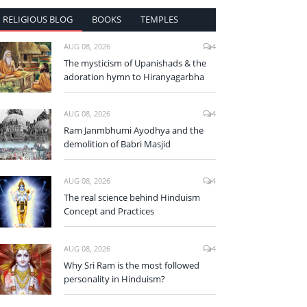
RELIGIOUS BLOG
BOOKS
TEMPLES
AUG 08, 2026
4
The mysticism of Upanishads & the
adoration hymn to Hiranyagarbha
AUG 08, 2026
4
Ram Janmbhumi Ayodhya and the
demolition of Babri Masjid
AUG 08, 2026
4
The real science behind Hinduism
Concept and Practices
AUG 08, 2026
4
Why Sri Ram is the most followed
personality in Hinduism?