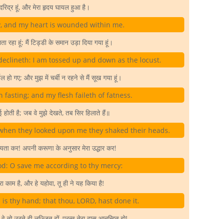
दरिद्र हूं, और मेरा हृदय घायल हुआ है।
y, and my heart is wounded within me.
ा रहा हूं; मैं टिड्डी के समान उड़ा दिया गया हूं।
declineth: I am tossed up and down as the locust.
 हो गए; और मुझ में चर्बी न रहने से मैं सूख गया हूं।
fasting; and my flesh faileth of fatness.
 होती है; जब वे मुझे देखते, तब सिर हिलाते हैं॥
 when they looked upon me they shaked their heads.
सहायता कर! अपनी करूणा के अनुसार मेरा उद्धार कर!
d: O save me according to thy mercy:
ा काम है, और हे यहोवा, तू ही ने यह किया है!
is thy hand; that thou, LORD, hast done it.
 वे तो उठते ही लज्जित हों, परन्तु तेरा दास आनन्दित हो!