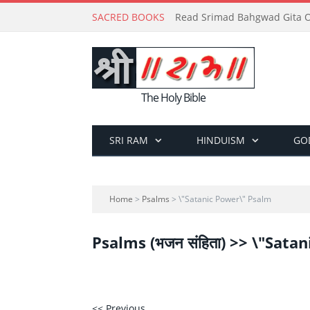
SACRED BOOKS
Read Srimad Bahgwad Gita On
The Holy Bible
SRI RAM
HINDUISM
GO
Home
>
Psalms
> \"Satanic Power\" Psalm
Psalms (भजन संहिता) >> \"Sata
<< Previous