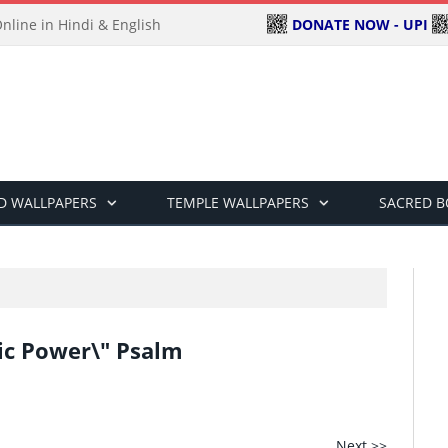
DONATE NOW - UPI
line in Hindi & English
D WALLPAPERS
TEMPLE WALLPAPERS
SACRED 
nic Power\" Psalm
Next >>