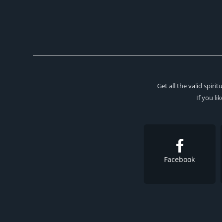
Get all the valid spir
If you li
Facebook