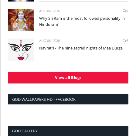
AUG 06, 2026
4
Why Sri Ram is the most followed personality in
Hinduism?
AUG 06, 2026
5
Navratri - The nine sacred nights of Maa Durga
View all Blogs
GOD WALLPAPERS HD - FACEBOOK
GOD GALLERY