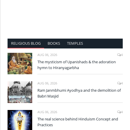
RELIGIOUS BLOG
BOOKS
TEMPLES
AUG 06, 2026
4
The mysticism of Upanishads & the adoration
hymn to Hiranyagarbha
AUG 06, 2026
4
Ram Janmbhumi Ayodhya and the demolition of
Babri Masjid
AUG 06, 2026
4
The real science behind Hinduism Concept and
Practices