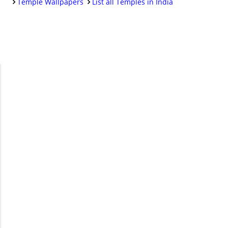
Temple Wallpapers
List all Temples in India