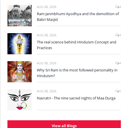
AUG 08, 2026
4
Ram Janmbhumi Ayodhya and the demolition of
Babri Masjid
AUG 08, 2026
4
The real science behind Hinduism Concept and
Practices
AUG 08, 2026
4
Why Sri Ram is the most followed personality in
Hinduism?
AUG 08, 2026
5
Navratri - The nine sacred nights of Maa Durga
View all Blogs