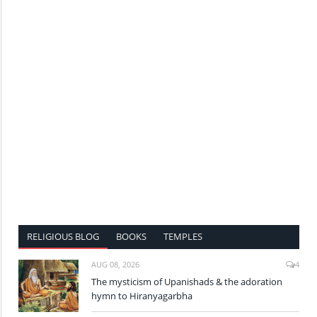
RELIGIOUS BLOG
BOOKS
TEMPLES
AUG 08, 2026
4
The mysticism of Upanishads & the adoration
hymn to Hiranyagarbha