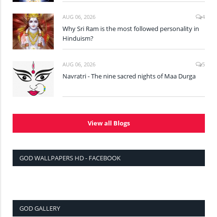
AUG 06, 2026
4
Why Sri Ram is the most followed personality in
Hinduism?
AUG 06, 2026
5
Navratri - The nine sacred nights of Maa Durga
View all Blogs
GOD WALLPAPERS HD - FACEBOOK
GOD GALLERY