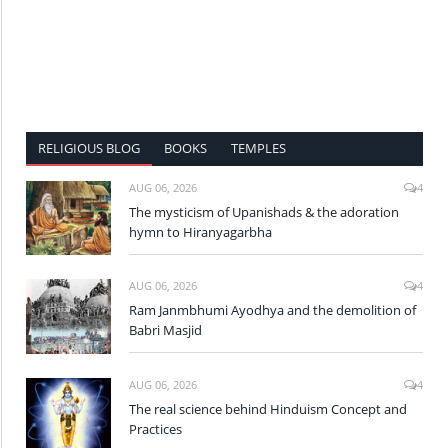
RELIGIOUS BLOG
BOOKS
TEMPLES
AUG 06, 2026
4
The mysticism of Upanishads & the adoration
hymn to Hiranyagarbha
AUG 06, 2026
4
Ram Janmbhumi Ayodhya and the demolition of
Babri Masjid
AUG 06, 2026
4
The real science behind Hinduism Concept and
Practices