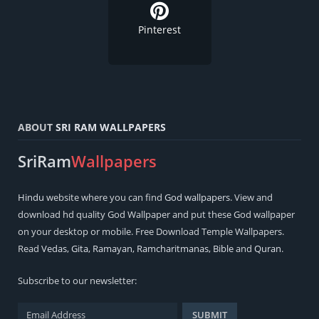
Pinterest
ABOUT
SRI RAM WALLPAPERS
SriRam
Wallpapers
Hindu
website where you can find
God wallpapers
. View and
download hd quality God Wallpaper and put these God wallpaper
on your desktop or mobile. Free Download Temple Wallpapers.
Read
Vedas
,
Gita
,
Ramayan
,
Ramcharitmanas
,
Bible
and
Quran
.
Subscribe to our newsletter: