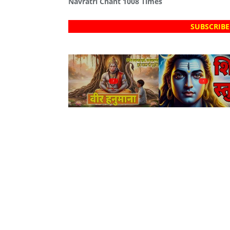
Navratri Chant 1008 Times
SUBSCRIBE
?
?