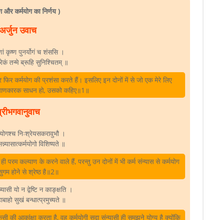
ोग और कर्मयोग का निर्णय )
अर्जुन उवाच
मणां कृष्ण पुनर्योगं च शंससि ।
ेकं तन्मे ब्रूहि सुनिश्चितम्‌ ॥
र फिर कर्मयोग की प्रशंसा करते हैं। इसलिए इन दोनों में से जो एक मेरे लिए
ल्याणकारक साधन हो, उसको कहिए॥1॥
्रीभगवानुवाच
्मयोगश्च निःश्रेयसकरावुभौ ।
न्न्यासात्कर्मयोगो विशिष्यते ॥
ी परम कल्याण के करने वाले हैं, परन्तु उन दोनों में भी कर्म संन्यास से कर्मयोग
सुगम होने से श्रेष्ठ है॥2॥
न्यासी यो न द्वेष्टि न काङ्‍क्षति ।
ि महाबाहो सुखं बन्धात्प्रमुच्यते ॥
सी की आकांक्षा करता है, वह कर्मयोगी सदा संन्यासी ही समझने योग्य है क्योंकि