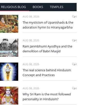
RELIGIOUS BLOG
BOOKS
TEMPLES
AUG 08, 2026
4
The mysticism of Upanishads & the
adoration hymn to Hiranyagarbha
AUG 08, 2026
4
Ram Janmbhumi Ayodhya and the
demolition of Babri Masjid
AUG 08, 2026
4
The real science behind Hinduism
Concept and Practices
AUG 08, 2026
4
Why Sri Ram is the most followed
personality in Hinduism?