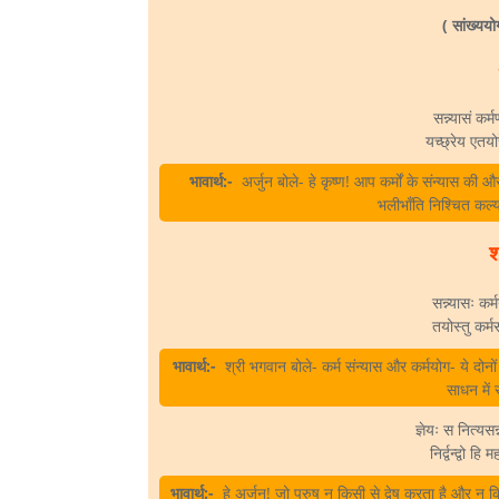
( सांख्यय
सन्न्यासं कर्
यच्छ्रेय एतयोर
भावार्थ:-
अर्जुन बोले- हे कृष्ण! आप कर्मों के संन्यास की औ
भलीभाँति निश्चित क
श
सन्न्यासः कर
तयोस्तु कर्मस
भावार्थ:-
श्री भगवान बोले- कर्म संन्यास और कर्मयोग- ये दोनों ह
साधन में 
ज्ञेयः स नित्यसन्
निर्द्वन्द्वो ह
भावार्थ:-
हे अर्जुन! जो पुरुष न किसी से द्वेष करता है और न कि