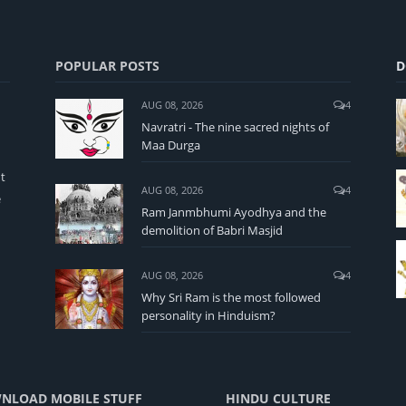
POPULAR POSTS
D
AUG 08, 2026
4
Navratri - The nine sacred nights of
Maa Durga
t
AUG 08, 2026
4
e
Ram Janmbhumi Ayodhya and the
demolition of Babri Masjid
AUG 08, 2026
4
Why Sri Ram is the most followed
personality in Hinduism?
NLOAD MOBILE STUFF
HINDU CULTURE