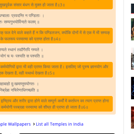
ुरुष सुखपूर्वक संसार बंधन से मुक्त हो जाता है॥3॥
थग्बालाः प्रवदन्ति न पण्डिताः ।
ः सम्यगुभयोर्विन्दते फलम्‌ ॥
् फल देने वाले कहते हैं न कि पण्डितजन, क्योंकि दोनों में से एक में भी सम्यक्‌
ं के फलरूप परमात्मा को प्राप्त होता है॥4॥
राप्यते स्थानं तद्यौगैरपि गम्यते ।
च योगं च यः पश्यति स पश्यति ॥
, कर्मयोगियों द्वारा भी वही प्राप्त किया जाता है। इसलिए जो पुरुष ज्ञानयोग और
एक देखता है, वही यथार्थ देखता है॥5॥
ु महाबाहो दुःखमाप्तुमयोगतः ।
निर्ब्रह्म नचिरेणाधिगच्छति ॥
न्द्रिय और शरीर द्वारा होने वाले सम्पूर्ण कर्मों में कर्तापन का त्याग प्राप्त होना
मयोगी परब्रह्म परमात्मा को शीघ्र ही प्राप्त हो जाता है॥6॥
ple Wallpapers
List all Temples in India