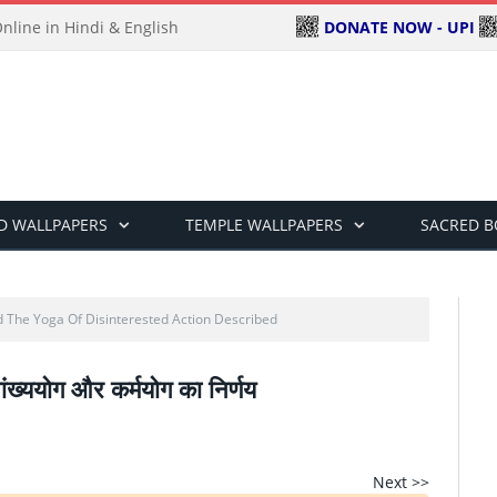
DONATE NOW - UPI
line in Hindi & English
D WALLPAPERS
TEMPLE WALLPAPERS
SACRED 
The Yoga Of Disinterested Action Described
ांख्ययोग और कर्मयोग का निर्णय
Next >>