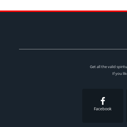
Get all the valid spir
If you li
Facebook