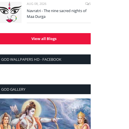
AUG 08, 2026
5
Navratri - The nine sacred nights of
Maa Durga
View all Blogs
GOD WALLPAPERS HD - FACEBOOK
GOD GALLERY