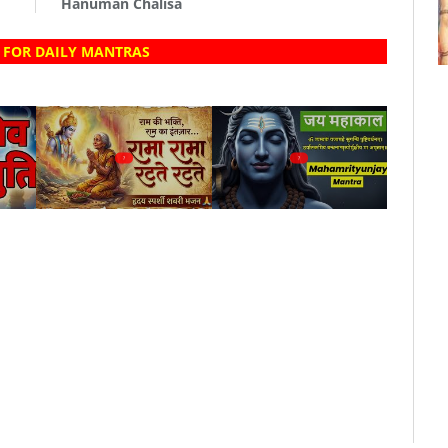
Hanuman Chalisa
 FOR DAILY MANTRAS
?
?