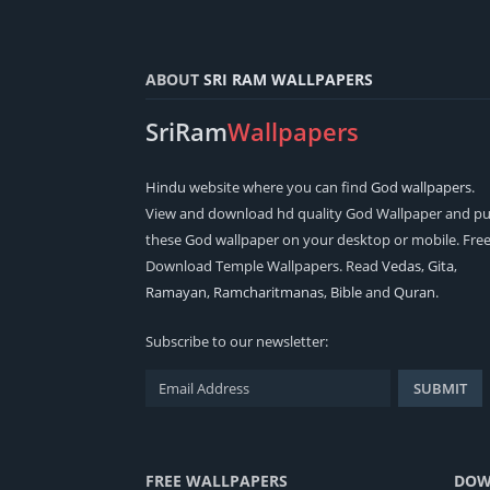
ABOUT
SRI RAM WALLPAPERS
SriRam
Wallpapers
Hindu
website where you can find
God wallpapers
.
View and download hd quality God Wallpaper and pu
these God wallpaper on your desktop or mobile. Fre
Download Temple Wallpapers. Read
Vedas
,
Gita
,
Ramayan
,
Ramcharitmanas
,
Bible
and
Quran
.
Subscribe to our newsletter:
FREE WALLPAPERS
DOW