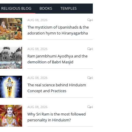
RELIGIOUS BLOG
BOOKS
TEMPLES
AUG 08, 2026
4
The mysticism of Upanishads & the
adoration hymn to Hiranyagarbha
AUG 08, 2026
4
Ram Janmbhumi Ayodhya and the
demolition of Babri Masjid
AUG 08, 2026
4
The real science behind Hinduism
Concept and Practices
AUG 08, 2026
4
Why Sri Ram is the most followed
personality in Hinduism?