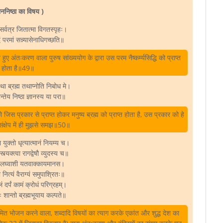
ञाननिष्ठा का विषय )
सर्वत्र जितात्मा विगतस्पृहः।
्धिं परमां सन्न्यासेनाधिगच्छति॥
ए अंतःकरण वाला पुरुष सांख्ययोग के द्वारा उस परम नैष्कर्म्यसिद्धि को प्राप्त
होता है॥49॥
ो यथा ब्रह्म तथाप्नोति निबोध मे।
्तेय निष्ठा ज्ञानस्य या परा॥
को जिस प्रकार से प्राप्त होकर मनुष्य ब्रह्म को प्राप्त होता है, उस प्रकार को हे
ू संक्षेप में ही मुझसे समझ॥50॥
धया युक्तो धृत्यात्मानं नियम्य च।
स्त्यक्त्वा रागद्वेषौ व्युदस्य च॥
ी लघ्वाशी यतवाक्कायमानस।
नित्यं वैराग्यं समुपाश्रितः॥
दर्पं कामं क्रोधं परिग्रहम्‌।
मः शान्तो ब्रह्मभूयाय कल्पते॥
यमित भोजन करने वाला, शब्दादि विषयों का त्याग करके एकांत और शुद्ध देश का