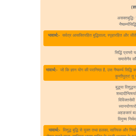
(ज्
असक्तबुद्धिः 
नैष्कर्म्यसिद
भावार्थ:-
सर्वत्र आसक्तिरहित बुद्धिवाला, स्पृहारहित और जीते हु
सिद्धिं प्राप्त
समासेनैव कौन
भावार्थ:-
जो कि ज्ञान योग की परानिष्ठा है, उस नैष्कर्म्य सिद्धि 
कुन्तीपुत्र! त
बुद्ध्‌या विशुद्
शब्दादीन्विषयां
विविक्तसेव
ध्यानयोगपरो 
अहङकारं बलं 
विमुच्य निर्म
भावार्थ:-
विशुद्ध बुद्धि से युक्त तथा हलका, सात्त्विक और नि