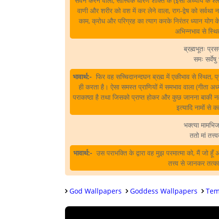
सेवन करने वाला, सात्त्विक धारण शक्ति के (इसी अध्याय के श्
वाणी और शरीर को वश में कर लेने वाला, राग-द्वेष को सर्वथा 
काम, क्रोध और परिग्रह का त्याग करके निरंतर ध्यान योग के
अभिन्नभाव से स्थ
ब्रह्मभूतः प्र
समः सर्वेषु 
भावार्थ:-
फिर वह सच्चिदानन्दघन ब्रह्म में एकीभाव से स्थित, 
ही करता है। ऐसा समस्त प्राणियों में समभाव वाला (गीता अध्य
पराकाष्ठा है तथा जिसको प्राप्त होकर और कुछ जानना बाकी नहीं र
इत्यादि नामों से 
भक्त्या मामभिजा
ततो मां तत्त्
भावार्थ:-
उस पराभक्ति के द्वारा वह मुझ परमात्मा को, मैं जो हूँ
तत्त्व से जानकर तत्क
God Wallpapers
Goddess Wallpapers
Tem