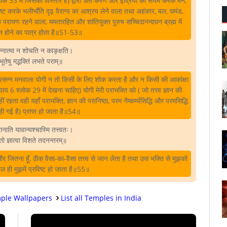
लोक 33 में जिसका विस्तार है) द्वारा अंतःकरण और इंद्रियों का संयम करके मन,
नष्ट करके भलीभाँति दृढ़ वैराग्य का आश्रय लेने वाला तथा अहंकार, बल, घमंड,
 परायण रहने वाला, ममतारहित और शांतियुक्त पुरुष सच्चिदानन्दघन ब्रह्म में
ित होने का पात्र होता है॥51-53॥
सन्नात्मा न शोचति न काङ्क्षति।
भूतेषु मद्भक्तिं लभते पराम्‌॥
प्रसन्न मनवाला योगी न तो किसी के लिए शोक करता है और न किसी की आकांक्षा
ाय 6 श्लोक 29 में देखना चाहिए) योगी मेरी पराभक्ति को ( जो तत्त्व ज्ञान की
हता वही यहाँ पराभक्ति, ज्ञान की परानिष्ठा, परम नैष्कर्म्यसिद्धि और परमसिद्धि
कही गई है) प्राप्त हो जाता है॥54॥
नाति यावान्यश्चास्मि तत्त्वतः।
वतो ज्ञात्वा विशते तदनन्तरम्‌॥
 और जितना हूँ, ठीक वैसा-का-वैसा तत्त्व से जान लेता है तथा उस भक्ति से मुझको
ाल ही मुझमें प्रविष्ट हो जाता है॥55॥
ple Wallpapers
List all Temples in India