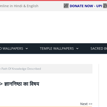
DONATE NOW - UPI
line in Hindi & English
D WALLPAPERS
TEMPLE WALLPAPERS
SACRED 
 Path Of Knowledge Described
>> ज्ञाननिष्ठा का विषय
Next >>