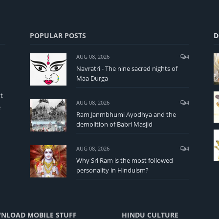
POPULAR POSTS
D
AUG 08, 2026
4
Navratri - The nine sacred nights of
Maa Durga
t
AUG 08, 2026
4
e
Ram Janmbhumi Ayodhya and the
demolition of Babri Masjid
AUG 08, 2026
4
Why Sri Ram is the most followed
personality in Hinduism?
NLOAD MOBILE STUFF
HINDU CULTURE