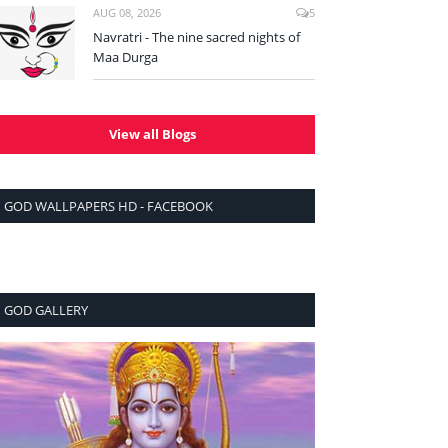
AUG 08, 2026
5
Navratri - The nine sacred nights of
Maa Durga
View all Blogs
GOD WALLPAPERS HD - FACEBOOK
GOD GALLERY