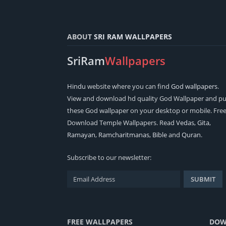
ABOUT
SRI RAM WALLPAPERS
SriRam
Wallpapers
Hindu
website where you can find
God wallpapers
.
View and download hd quality God Wallpaper and pu
these God wallpaper on your desktop or mobile. Fre
Download Temple Wallpapers. Read
Vedas
,
Gita
,
Ramayan
,
Ramcharitmanas
,
Bible
and
Quran
.
Subscribe to our newsletter:
FREE WALLPAPERS
DOW