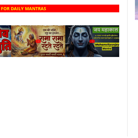
 FOR DAILY MANTRAS
?
?