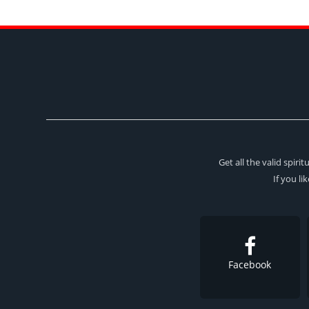
Get all the valid spir
If you li
Facebook