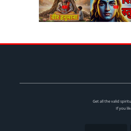
?
?
Get all the valid spir
If you li