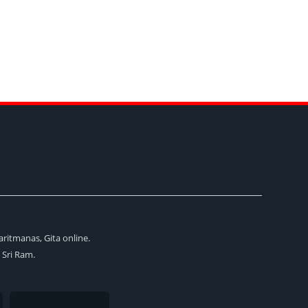
aritmanas, Gita online.
i Sri Ram.