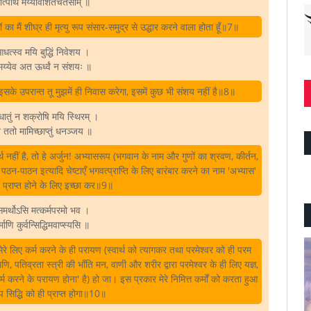
्पार्थ मय्यावेशितचेतसाम्‌ ॥
ों का मैं शीघ्र ही मृत्यु रूप संसार-समुद्र से उद्धार करने वाला होता हूँ॥7॥
धत्स्व मयि बुद्धिं निवेशय ।
मय्येव अत ऊर्ध्वं न संशयः ॥
इसके उपरान्त तू मुझमें ही निवास करेगा, इसमें कुछ भी संशय नहीं है॥8॥
ातुं न शक्रोषि मयि स्थिरम्‌ ।
 ततो मामिच्छाप्तुं धनञ्जय ॥
हीं है, तो हे अर्जुन! अभ्यासरूप (भगवान के नाम और गुणों का श्रवण, कीर्तन,
पठन-पाठन इत्यादि चेष्टाएँ भगवत्प्राप्ति के लिए बारंबार करने का नाम 'अभ्यास'
को प्राप्त होने के लिए इच्छा कर॥9॥
समर्थोऽसि मत्कर्मपरमो भव ।
माणि कुर्वन्सिद्धिमवाप्स्यसि ॥
मेरे लिए कर्म करने के ही परायण (स्वार्थ को त्यागकर तथा परमेश्वर को ही परम
तिव्रता स्त्री की भाँति मन, वाणी और शरीर द्वारा परमेश्वर के ही लिए यज्ञ,
र्म करने के परायण होना' है) हो जा। इस प्रकार मेरे निमित्त कर्मों को करता हुआ
रूप सिद्धि को ही प्राप्त होगा॥10॥