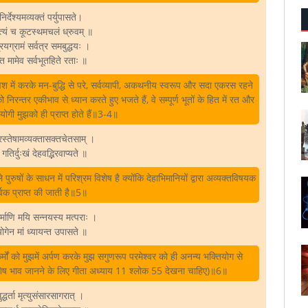
निर्देश्यमव्यक्तं पर्युपासते।
त्यं च कूटस्थमचलं ध्रुवम्‌ ॥
्रियग्रामं सर्वत्र समबुद्धयः ।
न्ति मामेव सर्वभूतहिते रताः ॥
 वश में करके मन-बुद्धि से परे, सर्वव्यापी, अकथनीय स्वरूप और सदा एकरस रहने
िरन्तर एकीभाव से ध्यान करते हुए भजते हैं, वे सम्पूर्ण भूतों के हित में रत और
योगी मुझको ही प्राप्त होते हैं॥3-4॥
स्तेषामव्यक्तासक्तचेतसाम्‌ ।
गतिर्दुःखं देहवद्भिरवाप्यते ॥
ुरुषों के साधन में परिश्रम विशेष है क्योंकि देहाभिमानियों द्वारा अव्यक्तविषयक
र्वक प्राप्त की जाती है॥5॥
कर्माणि मयि सन्नयस्य मत्पराः ।
ोगेन मां ध्यायन्त उपासते ॥
र्मों को मुझमें अर्पण करके मुझ सगुणरूप परमेश्वर को ही अनन्य भक्तियोग से
विशेष भाव जानने के लिए गीता अध्याय 11 श्लोक 55 देखना चाहिए)॥6॥
द्धर्ता मृत्युसंसारसागरात्‌ ।