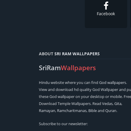
Facebook
ABOUT
SRI RAM WALLPAPERS
SriRam
Wallpapers
Hindu
website where you can find
God wallpapers
.
View and download hd quality God Wallpaper and pu
these God wallpaper on your desktop or mobile. Fre
Download Temple Wallpapers. Read
Vedas
,
Gita
,
Ramayan
,
Ramcharitmanas
,
Bible
and
Quran
.
Subscribe to our newsletter: