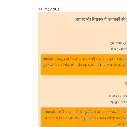
<< Previous
(साकार और निराकार के उपासकों की उत
एवं सततयुक्ता
ये चाप्यक्षरम
भावार्थ:-
अर्जुन बोले- जो अनन्य प्रेमी भक्तजन पूर्वोक्त प्
दूसरे जो केवल अविनाशी सच्चिदानन्दघन निराकार ब्रह्म को ही अति
श
मय्यावेश्य मन
श्रद्धया परय
भावार्थ:-
श्री भगवान बोले- मुझमें मन को एकाग्र करके निरंतर 
प्रकार से निरन्तर मेरे में लगे हुए) जो भक्तजन अतिशय श्रेष्ठ 
अति उत