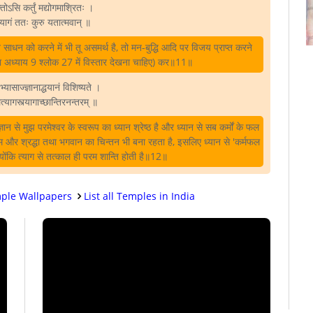
ोऽसि कर्तुं मद्योगमाश्रितः ।
यागं ततः कुरु यतात्मवान्‌ ॥
त साधन को करने में भी तू असमर्थ है, तो मन-बुद्धि आदि पर विजय प्राप्त करने
ता अध्याय 9 श्लोक 27 में विस्तार देखना चाहिए) कर॥11॥
भ्यासाज्ज्ञानाद्धयानं विशिष्यते ।
्यागस्त्यागाच्छान्तिरनन्तरम्‌ ॥
्ञान से मुझ परमेश्वर के स्वरूप का ध्यान श्रेष्ठ है और ध्यान से सब कर्मों के फल
्रेम और श्रद्धा तथा भगवान का चिन्तन भी बना रहता है, इसलिए ध्यान से 'कर्मफल
ै, क्योंकि त्याग से तत्काल ही परम शान्ति होती है॥12॥
ple Wallpapers
List all Temples in India