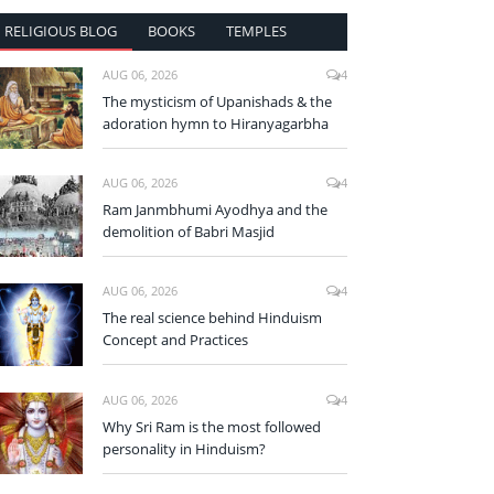
RELIGIOUS BLOG
BOOKS
TEMPLES
AUG 06, 2026
4
The mysticism of Upanishads & the
adoration hymn to Hiranyagarbha
AUG 06, 2026
4
Ram Janmbhumi Ayodhya and the
demolition of Babri Masjid
AUG 06, 2026
4
The real science behind Hinduism
Concept and Practices
AUG 06, 2026
4
Why Sri Ram is the most followed
personality in Hinduism?