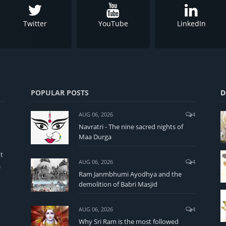
Twitter
YouTube
LinkedIn
POPULAR POSTS
D
AUG 06, 2026
4
Navratri - The nine sacred nights of
Maa Durga
t
AUG 06, 2026
4
e
Ram Janmbhumi Ayodhya and the
demolition of Babri Masjid
AUG 06, 2026
4
Why Sri Ram is the most followed