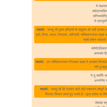
ये त्वक्षरम
सर्वत्रगमचिन्
सन्नियम्येन्द
ते प्राप्नुव
भावार्थ:-
परन्तु जो पुरुष इन्द्रियों के समुदाय को भली प्रकार
वाले, नित्य, अचल, निराकार, अविनाशी, सच्चिदानन्दघन ब्रह्म को न
सबमें समान भाववाले 
क्लेशोऽधिकतर
अव्यक्ता हि 
भावार्थ:-
उन सच्चिदानन्दघन निराकार ब्रह्म में आसक्त चित्तवाले प
गति दुःखपू
ये तु सर्वाणि 
अनन्येनैव य
भावार्थ:-
परन्तु जो मेरे परायण रहने वाले भक्तजन सम्पूर्ण क
निरन्तर चिन्तन करते हुए भजते हैं। (इस श्लोक का 
तेषामहं समु