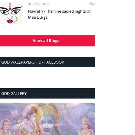
AUG 06, 2026
5
Navratri - The nine sacred nights of
Maa Durga
View all Blogs
GOD WALLPAPERS HD - FACEBOOK
GOD GALLERY