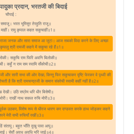
 पादुका प्रदान, भरतजी की बिदाई
चौपाई :
ा समाजू। भरत भूमिसुर तेरहुति राजू॥
माहीं। रामु कृपाल कहत सकुचाहीं॥1॥
्मण, राजा जनक और सारा समाज आ जुटा। आज सबको विदा करने के लिए अच्छा
कृपालु श्री रामजी कहने में सकुचा रहे हैं॥1॥
लोकी। सकुचि राम फिरि अवनि बिलोकी॥
ी। कहुँ न राम सम स्वामि सँकोची॥2॥
तजी और सारी सभा की ओर देखा, किन्तु फिर सकुचाकर दृष्टि फेरकर वे पृथ्वी की
 है कि श्री रामचन्द्रजी के समान संकोची स्वामी कहीं नहीं है॥2॥
 देखी। उठि सप्रेम धरि धीर बिसेषी॥
ोरी। राखीं नाथ सकल रुचि मोरी॥3॥
मपूर्वक उठकर, विशेष रूप से धीरज धारण कर दण्डवत करके हाथ जोड़कर कहने
पने मेरी सभी रुचियाँ रखीं॥3॥
ं संतापू। बहुत भाँति दुखु पावा आपू॥
 रजाई। सेवौं अवध अवधि भरि जाई॥4॥