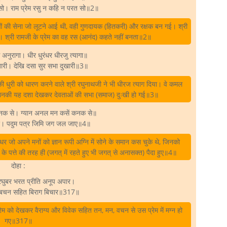
सो। राम प्रेम रसु न कहि न परत सो॥2॥
ओं की सेना जो लूटने आई थी, वही गुणदायक (हितकरी) और रक्षक बन गई। श्री
ैं। श्री रामजी के प्रेम का वह रस (आनंद) कहते नहीं बनता॥2॥
ुरागा। धीर धुरंधर धीरजु त्यागा॥
ारी। देखि दसा सुर सभा दुखारी॥3॥
 धुरी को धारण करने वाले श्री रघुनाथजी ने भी धीरज त्याग दिया। वे कमल
गे। उनकी यह दशा देखकर देवताओं की सभा (समाज) दुःखी हो गई॥3॥
 जनक से। ग्यान अनल मन कसें कनक से॥
पाए। पदुम पत्र जिमि जग जल जाए॥4॥
र जो अपने मनों को ज्ञान रूपी अग्नि में सोने के समान कस चुके थे, जिनको
के पत्ते की तरह ही (जगत्‌ में रहते हुए भी जगत्‌ से अनासक्त) पैदा हुए॥4॥
दोहा :
रघुबर भरत प्रीति अनूप अपार।
बचन सहित बिराग बिचार॥317॥
म को देखकर वैराग्य और विवेक सहित तन, मन, वचन से उस प्रेम में मग्न हो
गए॥317॥