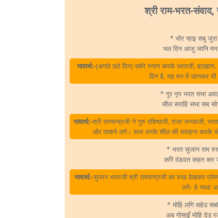
श्री राम-भरत-संवाद,
* भोर न्हाइ सबु जुर
भल दिन आजु जानि मन 
भावार्थ:-
(अगले छठे दिन) सबेरे स्नान करके भरतजी, ब्राह
दिन है, यह मन में जानकर भी 
* गुर नृप भरत सभा अव
सील सराहि सभा सब सोच
भावार्थ:-
श्री रामचन्द्रजी ने गुरु वशिष्ठजी, राजा जनकजी, भर
ओर ताकने लगे। सभा उनके शील की सराहना करके सोचती
* भरत सुजान राम रुख
करि दंडवत कहत कर ज
भावार्थ:-
सुजान भरतजी श्री रामचन्द्रजी का रुख देखकर प्रे
लगे- हे नाथ! आ
* मोहि लगि सहेउ सबहि
अब गोसाइँ मोहि देउ