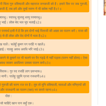
 सारी चिंता गुरु वशिष्ठजी और महाराज जनकजी को है। हमारे सिर पर जब गुरुजी,
हैं, तब हमें और तुम्हें स्वप्न नें भी क्लेश नहीं है॥1॥
रुषारथु। स्वारथु सुजसु धरमु परमारथु॥
ुहु भाईं। लोक बेद भल भूप भलाईं॥2॥
म और परमार्थ इसी में है कि हम दोनों भाई पिताजी की आज्ञा का पालन करें। राजा की
) से ही लोक और वेद दोनों में भला है॥2॥
िख पालें। चलेहुँ कुमग पग परहिं न खालें॥
िहाई। पालहु अवध अवधि भरि जाई॥3॥
 करने से कुमार्ग पर भी चलने पर पैर गड्ढे में नहीं पड़ता (पतन नहीं होता)। ऐसा
 अवध जाकर अवधिभर उसका पालन करो॥3॥
रिवारू। गुर पद रजहिं लाग छरुभारू॥
ख मानी। पालेहु पुहुमि प्रजा रजधानी॥4॥
ो गुरुजी की चरण रज पर है। तुम तो मुनि वशिष्ठजी, माताओं और मन्त्रियों की
रजा और राजधानी का पालन (रक्षा) भर करते रहना॥4॥
दोहा :
 सो चाहिऐ खान पान कहुँ एक।