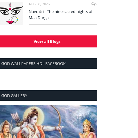
AUG 08, 2026
5
Navratri - The nine sacred nights of
Maa Durga
View all Blogs
GOD WALLPAPERS HD - FACEBOOK
GOD GALLERY