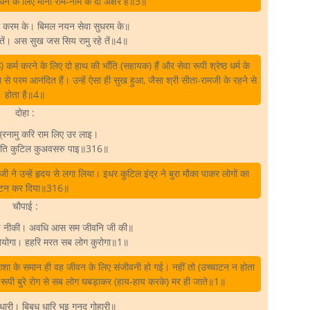
धन के लिए मानो राम-नाम के दो अक्षर हैं॥3॥
करम के। बिमल नयन सेवा सुधरम के॥
तें। अस सुख जस सिय रामु रहे तें॥4॥
ठ) कर्म करने के लिए दो हाथ की भाँति (सहायक) हैं और सेवा रूपी श्रेष्ठ धर्म के
 से परम आनंदित हैं। उन्हें ऐसा ही सुख हुआ, जैसा श्री सीता-रामजी के रहने से
होता है॥4॥
दोहा :
प्रनामु करि राम लिए उर लाइ।
पति कुटिल कुअवसरु पाइ॥316॥
जी ने उन्हें हृदय से लगा लिया। इधर कुटिल इंद्र ने बुरा मौका पाकर लोगों का
ाटन कर दिया॥316॥
चौपाई :
भइ नीकी। अवधि आस सम जीवनि जी की॥
ियोगा। हहरि मरत सब लोग कुरोगा॥1॥
 के समान ही वह जीवन के लिए संजीवनी हो गई। नहीं तो (उच्चाटन न होता
ोग रूपी बुरे रोग से सब लोग घबड़ाकर (हाय-हाय करके) मर ही जाते॥1॥
ुधारी। बिबुध धारि भइ गुनद गोहारी॥