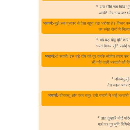
* अस मोहि सब बिधि भूर
आरति मोर नाथ कर छोहू
भावार्थ:-
मुझे सब प्रकार से ऐसा बहुत बड़ा भरोसा है। विचार कर
का स्नेह दोनों ने मिल
* यह बड़ दोषु दूरि कर
भरत बिनय सुनि सबहिं 
भावार्थ:-
हे स्वामी! इस बड़े दोष को दूर करके संकोच त्याग 
सी गति वाली भरतजी की व
* दीनबंधु स
देस काल अवसर 
भावार्थ:-
दीनबन्धु और परम चतुर श्री रामजी ने भाई भर
* तात तुम्हारि मोरि प
माथे पर गुर मुनि मिथि