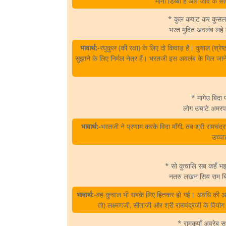
मानो डिब्बा है और जीव के सा
* कुल कपाट कर कुसल 
भरत मुदित अवलंब लहे 
भावार्थ:-
रघुकुल (की रक्षा) के लिए दो किवाड़ हैं। कुशल (श्रेष्
सुझाने के लिए निर्मल नेत्र हैं। भरतजी इस अवलंब के मिल जाने
* मागेउ बिदा 
लोग उचाटे अमर
भावार्थ:-
भरतजी ने प्रणाम करके विदा माँगी, तब श्री रामचंद्र
उच्च
* सो कुचालि सब कहँ 
नतरु लखन सिय राम ब
भावार्थ:-
वह कुचाल भी सबके लिए हितकर हो गई। अवधि की आशा
तो) लक्ष्मणजी, सीताजी और श्री रामचंद्रजी के विय
* रामकृपाँ अवरेब स