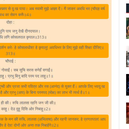
रकार से दुःख पाया। अब स्वामी मुझे आज्ञा दें। मैं जाकर अवधि भर (चौदह वर्ष
वध का सेवन करूँ॥4॥
दोहा :
 पुनि पाय जनु देखै दीनदयाल।
वधि लगि कोसलपाल कृपाल॥313॥
्शन करे- हे कोसलाधीश! हे कृपालु! अवधिभर के लिए मुझे वही शिक्षा दीजिए॥
313॥
चौपाई :
 गोसाईं। सब सुचि सरस सनेहँ सगाईं॥
ाहू। प्रभु बिनु बादि परम पद लाहू॥1॥
कुटुम्बी और प्रजा सभी पवित्र और रस (आनंद) से युक्त हैं। आपके लिए भवदुःख
 है और प्रभु (आप) के बिना परमपद (मोक्ष) का लाभ भी व्यर्थ है॥1॥
सब ही की। रुचि लालसा रहनि जन जी की॥
 काहू। देउ दुहू दिसि ओर निबाहू॥2॥
 सेवक के मन की रुचि, लालसा (अभिलाषा) और रहनी जानकर, हे प्रणतपाल! आप
र हे देव! दोनों ओर अन्त तक निबाहेंगे॥2॥