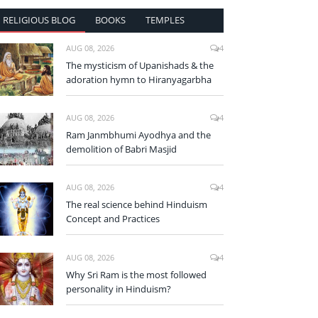
RELIGIOUS BLOG
BOOKS
TEMPLES
AUG 08, 2026
4
The mysticism of Upanishads & the
adoration hymn to Hiranyagarbha
AUG 08, 2026
4
Ram Janmbhumi Ayodhya and the
demolition of Babri Masjid
AUG 08, 2026
4
The real science behind Hinduism
Concept and Practices
AUG 08, 2026
4
Why Sri Ram is the most followed
personality in Hinduism?