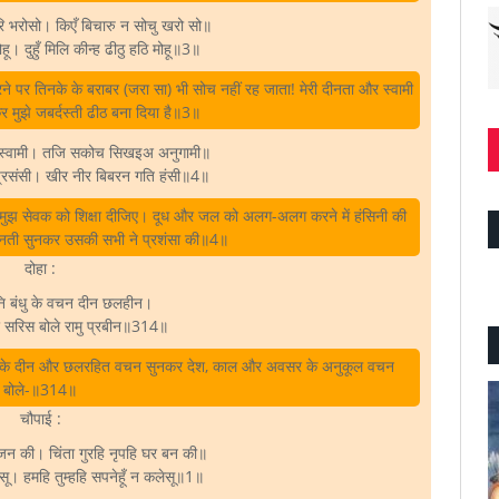
ि भरोसो। किएँ बिचारु न सोचु खरो सो॥
। दुहुँ मिलि कीन्ह ढीठु हठि मोहू॥3॥
ने पर तिनके के बराबर (जरा सा) भी सोच नहीं रह जाता! मेरी दीनता और स्वामी
कर मुझे जबर्दस्ती ढीठ बना दिया है॥3॥
ि स्वामी। तजि सकोच सिखइअ अनुगामी॥
प्रसंसी। खीर नीर बिबरन गति हंसी॥4॥
कर मुझ सेवक को शिक्षा दीजिए। दूध और जल को अलग-अलग करने में हंसिनी की
िनती सुनकर उसकी सभी ने प्रशंसा की॥4॥
दोहा :
ुनि बंधु के वचन दीन छलहीन।
सरिस बोले रामु प्रबीन॥314॥
तजी के दीन और छलरहित वचन सुनकर देश, काल और अवसर के अनुकूल वचन
बोले-॥314॥
चौपाई :
रिजन की। चिंता गुरहि नृपहि घर बन की॥
लेसू। हमहि तुम्हहि सपनेहूँ न कलेसू॥1॥