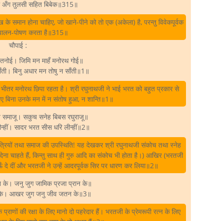
 अँग तुलसी सहित बिबेक॥315॥
ख के समान होना चाहिए, जो खाने-पीने को तो एक (अकेला) है, परन्तु विवेकपूर्वक
ा पालन-पोषण करता है॥315॥
चौपाई :
तनोई। जिमि मन माहँ मनोरथ गोई॥
ु भाँती। बिनु अधार मन तोषु न साँती॥1॥
के भीतर मनोरथ छिपा रहता है। श्री रघुनाथजी ने भाई भरत को बहुत प्रकार से
ए बिना उनके मन में न संतोष हुआ, न शान्ति॥1॥
 समाजू। सकुच सनेह बिबस रघुराजू॥
 दीन्हीं। सादर भरत सीस धरि लीन्हीं॥2॥
त्रियों तथा समाज की उपस्थिति! यह देखकर श्री रघुनाथजी संकोच तथा स्नेह
ी देना चाहते हैं, किन्तु साथ ही गुरु आदि का संकोच भी होता है।) आखिर (भरतजी
ाऊँ दे दीं और भरतजी ने उन्हें आदरपूर्वक सिर पर धारण कर लिया॥2॥
के। जनु जुग जामिक प्रजा प्रान के॥
 के। आखर जुग जनु जीव जतन के॥3॥
प्राणों की रक्षा के लिए मानो दो पहरेदार हैं। भरतजी के प्रेमरूपी रत्न के लिए