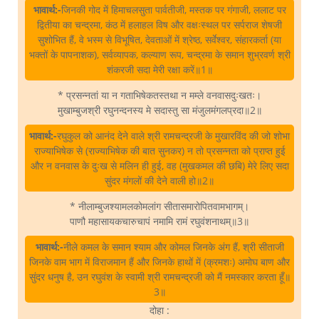
भावार्थ:-
जिनकी गोद में हिमाचलसुता पार्वतीजी, मस्तक पर गंगाजी, ललाट पर
द्वितीया का चन्द्रमा, कंठ में हलाहल विष और वक्षःस्थल पर सर्पराज शेषजी
सुशोभित हैं, वे भस्म से विभूषित, देवताओं में श्रेष्ठ, सर्वेश्वर, संहारकर्ता (या
भक्तों के पापनाशक), सर्वव्यापक, कल्याण रूप, चन्द्रमा के समान शुभ्रवर्ण श्री
शंकरजी सदा मेरी रक्षा करें॥1॥
* प्रसन्नतां या न गताभिषेकतस्तथा न मम्ले वनवासदुःखतः।
मुखाम्बुजश्री रघुनन्दनस्य मे सदास्तु सा मंजुलमंगलप्रदा॥2॥
भावार्थ:-
रघुकुल को आनंद देने वाले श्री रामचन्द्रजी के मुखारविंद की जो शोभा
राज्याभिषेक से (राज्याभिषेक की बात सुनकर) न तो प्रसन्नता को प्राप्त हुई
और न वनवास के दुःख से मलिन ही हुई, वह (मुखकमल की छबि) मेरे लिए सदा
सुंदर मंगलों की देने वाली हो॥2॥
* नीलाम्बुजश्यामलकोमलांग सीतासमारोपितवामभागम्‌।
पाणौ महासायकचारुचापं नमामि रामं रघुवंशनाथम्‌॥3॥
भावार्थ:-
नीले कमल के समान श्याम और कोमल जिनके अंग हैं, श्री सीताजी
जिनके वाम भाग में विराजमान हैं और जिनके हाथों में (क्रमशः) अमोघ बाण और
सुंदर धनुष है, उन रघुवंश के स्वामी श्री रामचन्द्रजी को मैं नमस्कार करता हूँ॥
3॥
दोहा :