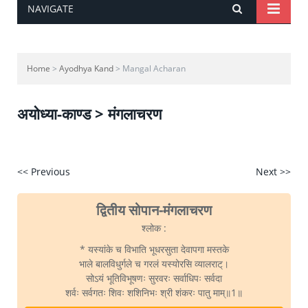
NAVIGATE
Home
>
Ayodhya Kand
> Mangal Acharan
अयोध्या-काण्ड > मंगलाचरण
<< Previous
Next >>
द्वितीय सोपान-मंगलाचरण
श्लोक :
* यस्यांके च विभाति भूधरसुता देवापगा मस्तके
भाले बालविधुर्गले च गरलं यस्योरसि व्यालराट्।
सोऽयं भूतिविभूषणः सुरवरः सर्वाधिपः सर्वदा
शर्वः सर्वगतः शिवः शशिनिभः श्री शंकरः पातु माम्‌॥1॥