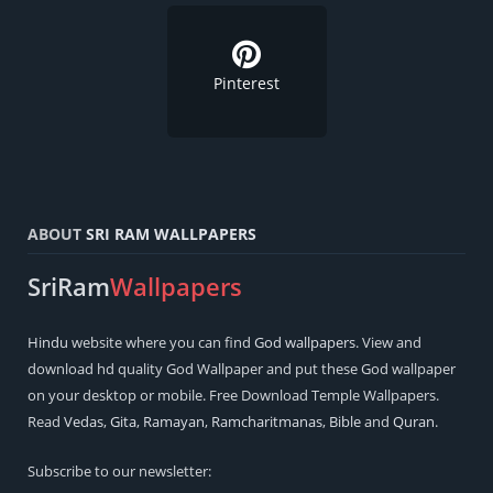
Pinterest
ABOUT
SRI RAM WALLPAPERS
SriRam
Wallpapers
Hindu
website where you can find
God wallpapers
. View and
download hd quality God Wallpaper and put these God wallpaper
on your desktop or mobile. Free Download Temple Wallpapers.
Read
Vedas
,
Gita
,
Ramayan
,
Ramcharitmanas
,
Bible
and
Quran
.
Subscribe to our newsletter: