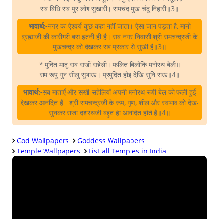
सब बिधि सब पुर लोग सुखारी। रामचंद मुख चंदु निहारी॥3॥
भावार्थ:-
नगर का ऐश्वर्य कुछ कहा नहीं जाता। ऐसा जान पड़ता है, मानो
ब्रह्माजी की कारीगरी बस इतनी ही है। सब नगर निवासी श्री रामचन्द्रजी के
मुखचन्द्र को देखकर सब प्रकार से सुखी हैं॥3॥
* मुदित मातु सब सखीं सहेली। फलित बिलोकि मनोरथ बेली॥
राम रूपु गुन सीलु सुभाऊ। प्रमुदित होइ देखि सुनि राऊ॥4॥
भावार्थ:-
सब माताएँ और सखी-सहेलियाँ अपनी मनोरथ रूपी बेल को फली हुई
देखकर आनंदित हैं। श्री रामचन्द्रजी के रूप, गुण, शील और स्वभाव को देख-
सुनकर राजा दशरथजी बहुत ही आनंदित होते हैं॥4॥
God Wallpapers
Goddess Wallpapers
Temple Wallpapers
List all Temples in India