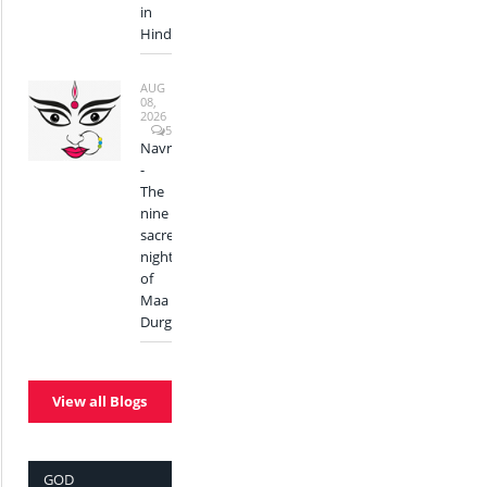
in
Hinduism?
AUG
08,
2026
5
Navratri
-
The
nine
sacred
nights
of
Maa
Durga
View all Blogs
GOD