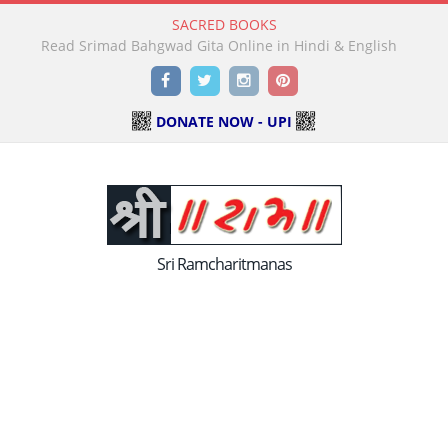
SACRED BOOKS
Read Holy Bible Online in Hindi & English
Facebook
Twitter
Instagram
Pinterest
DONATE NOW - UPI
Sri Ramcharitmanas