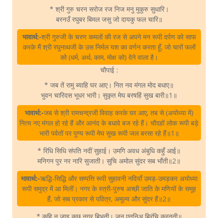
* श्री गुरु चरन सरोज रज निज मनु मुकुरु सुधारि।
बरनउँ रघुबर बिमल जसु जो दायकु फल चारि॥
भावार्थ:-
श्री गुरुजी के चरण कमलों की रज से अपने मन रूपी दर्पण को साफ
करके मैं श्री रघुनाथजी के उस निर्मल यश का वर्णन करता हूँ, जो चारों फलों
को (धर्म, अर्थ, काम, मोक्ष को) देने वाला है।
चौपाई :
* जब तें रामु ब्याहि घर आए। नित नव मंगल मोद बधाए॥
भुवन चारिदस भूधर भारी। सुकृत मेघ बरषहिं सुख बारी॥1॥
भावार्थ:-
जब से श्री रामचन्द्रजी विवाह करके घर आए, तब से (अयोध्या में)
नित्य नए मंगल हो रहे हैं और आनंद के बधावे बज रहे हैं। चौदहों लोक रूपी बड़े
भारी पर्वतों पर पुण्य रूपी मेघ सुख रूपी जल बरसा रहे हैं॥1॥
* रिधि सिधि संपति नदीं सुहाई। उमगि अवध अंबुधि कहुँ आई॥
मनिगन पुर नर नारि सुजाती। सुचि अमोल सुंदर सब भाँती॥2॥
भावार्थ:-
ऋद्धि-सिद्धि और सम्पत्ति रूपी सुहावनी नदियाँ उमड़-उमड़कर अयोध्या
रूपी समुद्र में आ मिलीं। नगर के स्त्री-पुरुष अच्छी जाति के मणियों के समूह
हैं, जो सब प्रकार से पवित्र, अमूल्य और सुंदर हैं॥2॥
* कहि न जाइ कछु नगर बिभूती। जनु एतनिअ बिरंचि करतूती॥