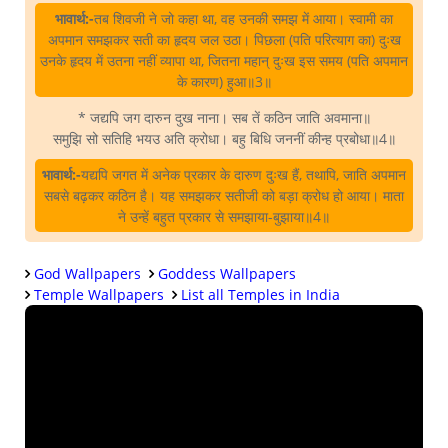
भावार्थ:-
तब शिवजी ने जो कहा था, वह उनकी समझ में आया। स्वामी का
अपमान समझकर सती का हृदय जल उठा। पिछला (पति परित्याग का) दुःख
उनके हृदय में उतना नहीं व्यापा था, जितना महान्‌ दुःख इस समय (पति अपमान
के कारण) हुआ॥3॥
* जद्यपि जग दारुन दुख नाना। सब तें कठिन जाति अवमाना॥
समुझि सो सतिहि भयउ अति क्रोधा। बहु बिधि जननीं कीन्ह प्रबोधा॥4॥
भावार्थ:-
यद्यपि जगत में अनेक प्रकार के दारुण दुःख हैं, तथापि, जाति अपमान
सबसे बढ़कर कठिन है। यह समझकर सतीजी को बड़ा क्रोध हो आया। माता
ने उन्हें बहुत प्रकार से समझाया-बुझाया॥4॥
God Wallpapers
Goddess Wallpapers
Temple Wallpapers
List all Temples in India