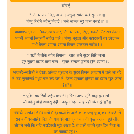
चौपाई :
* किंनर नाग सिद्ध गंधर्बा। बधुन्ह समेत चले सुर सर्बा॥
बिष्नु बिरंचि महेसु बिहाई। चले सकल सुर जान बनाई॥1॥
भावार्थ:-
(दक्ष का निमन्त्रण पाकर) किन्नर, नाग, सिद्ध, गन्धर्व और सब देवता
अपनी-अपनी स्त्रियों सहित चले। विष्णु, ब्रह्मा और महादेवजी को छोड़कर
सभी देवता अपना-अपना विमान सजाकर चले॥1॥
* सतीं बिलोके ब्योम बिमाना। जात चले सुंदर बिधि नाना॥
सुर सुंदरी करहिं कल गाना। सुनत श्रवन छूटहिं मुनि ध्याना॥2॥
भावार्थ:-
सतीजी ने देखा, अनेकों प्रकार के सुंदर विमान आकाश में चले जा रहे
हैं, देव-सुन्दरियाँ मधुर गान कर रही हैं, जिन्हें सुनकर मुनियों का ध्यान छूट जाता
है॥2॥
* पूछेउ तब सिवँ कहेउ बखानी। पिता जग्य सुनि कछु हरषानी॥
जौं महेसु मोहि आयसु देहीं। कछु ‍िदन जाइ रहौं मिस एहीं॥3॥
भावार्थ:-
सतीजी ने (विमानों में देवताओं के जाने का कारण) पूछा, तब शिवजी ने
सब बातें बतलाईं। पिता के यज्ञ की बात सुनकर सती कुछ प्रसन्न हुईं और
सोचने लगीं कि यदि महादेवजी मुझे आज्ञा दें, तो इसी बहाने कुछ दिन पिता के
घर जाकर रहूँ॥3॥