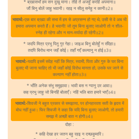
* ब्रह्मसभाँ हम सन दुखु माना। तेहि तें अजहुँ करहिं अपमाना॥
जौं बिनु बोलें जाहु भवानी। रहइ न सीलु सनेहु न कानी॥2॥
भावार्थ:-
एक बार ब्रह्मा की सभा में हम से अप्रसन्न हो गए थे, उसी से वे अब भी
हमारा अपमान करते हैं। हे भवानी! जो तुम बिना बुलाए जाओगी तो न शील-
स्नेह ही रहेगा और न मान-मर्यादा ही रहेगी॥2॥
* जदपि मित्र प्रभु पितु गुर गेहा। जाइअ बिनु बोलेहुँ न सँदेहा॥
तदपि बिरोध मान जहँ कोई। तहाँ गएँ कल्यानु न होई॥3॥
भावार्थ:-
यद्यपि इसमें संदेह नहीं कि मित्र, स्वामी, पिता और गुरु के घर बिना
बुलाए भी जाना चाहिए तो भी जहाँ कोई विरोध मानता हो, उसके घर जाने से
कल्याण नहीं होता॥3॥
* भाँति अनेक संभु समुझावा। भावी बस न ग्यानु उर आवा॥
कह प्रभु जाहु जो बिनहिं बोलाएँ। नहिं भलि बात हमारे भाएँ॥4॥
भावार्थ:-
शिवजी ने बहुत प्रकार से समझाया, पर होनहारवश सती के हृदय में
बोध नहीं हुआ। फिर शिवजी ने कहा कि यदि बिना बुलाए जाओगी, तो हमारी
समझ में अच्छी बात न होगी॥4॥
दोहा :
* कहि देखा हर जतन बहु रहइ न दच्छकुमारि।