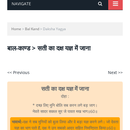
NAVIGATE
Home
>
Bal Kand
> Daksha Yagya
बाल-काण्ड > सती का दक्ष यज्ञ में जाना
<< Previous
Next >>
सती का दक्ष यज्ञ में जाना
दोहा :
* दच्छ लिए मुनि बोलि सब करन लगे बड़ जाग।
नेवते सादर सकल सुर जे पावत मख भाग॥60॥
भावार्थ:-
दक्ष ने सब मुनियों को बुला लिया और वे बड़ा यज्ञ करने लगे। जो देवता
यज्ञ का भाग पाते हैं, दक्ष ने उन सबको आदर सहित निमन्त्रित किया॥60॥