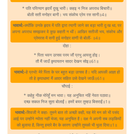
* पति परित्याग हृदयँ दुखु भारी। कहइ न निज अपराध बिचारी॥
बोली सती मनोहर बानी। भय संकोच प्रेम रस सानी॥4॥
भावार्थ:-
क्योंकि उनके हृदय में पति द्वारा त्यागी जाने का बड़ा भारी दुःख था, पर
अपना अपराध समझकर वे कुछ कहती न थीं। आखिर सतीजी भय, संकोच और
प्रेमरस में सनी हुई मनोहर वाणी से बोलीं- ॥4॥
दोहा :
* पिता भवन उत्सव परम जौं प्रभु आयसु होइ।
तौ मैं जाउँ कृपायतन सादर देखन सोइ॥61॥
भावार्थ:-
हे प्रभो! मेरे पिता के घर बहुत बड़ा उत्सव है। यदि आपकी आज्ञा हो
तो हे कृपाधाम! मैं आदर सहित उसे देखने जाऊँ॥61॥
चौपाई :
* कहेहु नीक मोरेहूँ मन भावा। यह अनुचित नहिं नेवत पठावा॥
दच्छ सकल निज सुता बोलाईं। हमरें बयर तुम्हउ बिसराईं॥1॥
भावार्थ:-
शिवजी ने कहा- तुमने बात तो अच्छी कही, यह मेरे मन को भी पसंद
आई पर उन्होंने न्योता नहीं भेजा, यह अनुचित है। दक्ष ने अपनी सब लड़कियों
को बुलाया है, किन्तु हमारे बैर के कारण उन्होंने तुमको भी भुला दिया॥1॥