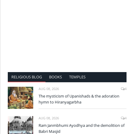
RELIGIOUS BLOG
BOOKS
TEMPLES
AUG 08, 2026
4
The mysticism of Upanishads & the adoration
hymn to Hiranyagarbha
AUG 08, 2026
4
Ram Janmbhumi Ayodhya and the demolition of
Babri Masjid