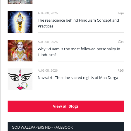
AUG 08, 2026
4
The real science behind Hinduism Concept and
Practices
AUG 08, 2026
4
Why Sri Ram is the most followed personality in
Hinduism?
AUG 08, 2026
5
Navratri - The nine sacred nights of Maa Durga
View all Blogs
GOD WALLPAPERS HD - FACEBOOK