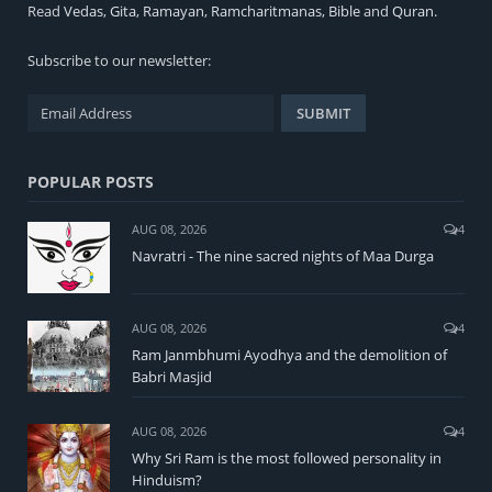
Read
Vedas
,
Gita
,
Ramayan
,
Ramcharitmanas
,
Bible
and
Quran
.
Subscribe to our newsletter:
POPULAR POSTS
AUG 08, 2026
4
Navratri - The nine sacred nights of Maa Durga
AUG 08, 2026
4
Ram Janmbhumi Ayodhya and the demolition of
Babri Masjid
AUG 08, 2026
4
Why Sri Ram is the most followed personality in
Hinduism?