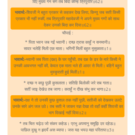
दिए मुख्य गन संग तब बिदा कीन्ह त्रिपुरारि॥62॥
भावार्थ:-
शिवजी ने बहुत प्रकार से कहकर देख लिया, किन्तु जब सती किसी
प्रकार भी नहीं रुकीं, तब त्रिपुरारि महादेवजी ने अपने मुख्य गणों को साथ
देकर उनको बिदा कर दिया॥62॥
चौपाई :
* पिता भवन जब गईं भवानी। दच्छ त्रास काहुँ न सनमानी॥
सादर भलेहिं मिली एक माता। भगिनीं मिलीं बहुत मुसुकाता॥1॥
भावार्थ:-
भवानी जब पिता (दक्ष) के घर पहुँची, तब दक्ष के डर के मारे किसी ने
उनकी आवभगत नहीं की, केवल एक माता भले ही आदर से मिली। बहिनें बहुत
मुस्कुराती हुई मिलीं॥1॥
* दच्छ न कछु पूछी कुसलाता। सतिहि बिलोकी जरे सब गाता॥
सतीं जाइ देखेउ तब जागा। कतहूँ न दीख संभु कर भागा॥2॥
भावार्थ:-
दक्ष ने तो उनकी कुछ कुशल तक नहीं पूछी, सतीजी को देखकर उलटे
उनके सारे अंग जल उठे। तब सती ने जाकर यज्ञ देखा तो वहाँ कहीं शिवजी का
भाग दिखाई नहीं दिया॥2॥
* तब चित चढ़ेउ जो संकर कहेऊ। प्रभु अपमानु समुझि उर दहेऊ॥
पाछिल दुखु न हृदयँ अस ब्यापा। जस यह भयउ महा परितापा॥3॥