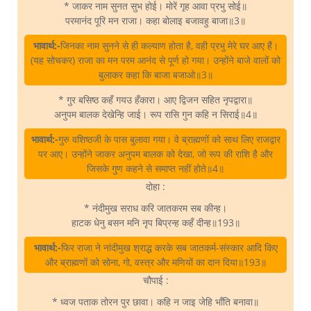
* जाकर नाम सुनत सुभ होई। मोरें गृह आवा प्रभु सोई॥
परमानंद पूरि मन राजा। कहा बोलाइ बजावहु बाजा॥3॥
भावार्थ:-
जिनका नाम सुनने से ही कल्याण होता है, वही प्रभु मेरे घर आए हैं।
(यह सोचकर) राजा का मन परम आनंद से पूर्ण हो गया। उन्होंने बाजे वालों को
बुलाकर कहा कि बाजा बजाओ॥3॥
* गुर बसिष्ठ कहँ गयउ हँकारा। आए द्विजन सहित नृपद्वारा॥
अनुपम बालक देखेन्हि जाई। रूप रासि गुन कहि न सिराई॥4॥
भावार्थ:-
गुरु वशिष्ठजी के पास बुलावा गया। वे ब्राह्मणों को साथ लिए राजद्वार
पर आए। उन्होंने जाकर अनुपम बालक को देखा, जो रूप की राशि है और
जिसके गुण कहने से समाप्त नहीं होते॥4॥
दोहा :
* नंदीमुख सराध करि जातकरम सब कीन्ह।
हाटक धेनु बसन मनि नृप बिप्रन्ह कहँ दीन्ह॥193॥
भावार्थ:-
फिर राजा ने नांदीमुख श्राद्ध करके सब जातकर्म-संस्कार आदि किए
और ब्राह्मणों को सोना, गो, वस्त्र और मणियों का दान दिया॥193॥
चौपाई :
* ध्वज पताक तोरन पुर छावा। कहि न जाइ जेहि भाँति बनावा॥