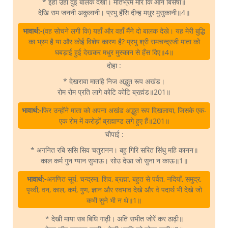
* इहाँ उहाँ दुइ बालक देखा। मतिभ्रम मोर कि आन बिसेषा॥
देखि राम जननी अकुलानी। प्रभु हँसि दीन्ह मधुर मुसुकानी॥4॥
भावार्थ:-
(वह सोचने लगी कि) यहाँ और वहाँ मैंने दो बालक देखे। यह मेरी बुद्धि
का भ्रम है या और कोई विशेष कारण है? प्रभु श्री रामचन्द्रजी माता को
घबड़ाई हुई देखकर मधुर मुस्कान से हँस दिए॥4॥
दोहा :
* देखरावा मातहि निज अद्भुत रूप अखंड।
रोम रोम प्रति लागे कोटि कोटि ब्रह्मंड॥201॥
भावार्थ:-
फिर उन्होंने माता को अपना अखंड अद्भुत रूप दिखलाया, जिसके एक-
एक रोम में करोड़ों ब्रह्माण्ड लगे हुए हैं॥201॥
चौपाई :
* अगनित रबि ससि सिव चतुरानन। बहु गिरि सरित सिंधु महि कानन॥
काल कर्म गुन ग्यान सुभाऊ। सोउ देखा जो सुना न काऊ॥1॥
भावार्थ:-
अगणित सूर्य, चन्द्रमा, शिव, ब्रह्मा, बहुत से पर्वत, नदियाँ, समुद्र,
पृथ्वी, वन, काल, कर्म, गुण, ज्ञान और स्वभाव देखे और वे पदार्थ भी देखे जो
कभी सुने भी न थे॥1॥
* देखी माया सब बिधि गाढ़ी। अति सभीत जोरें कर ठाढ़ी॥