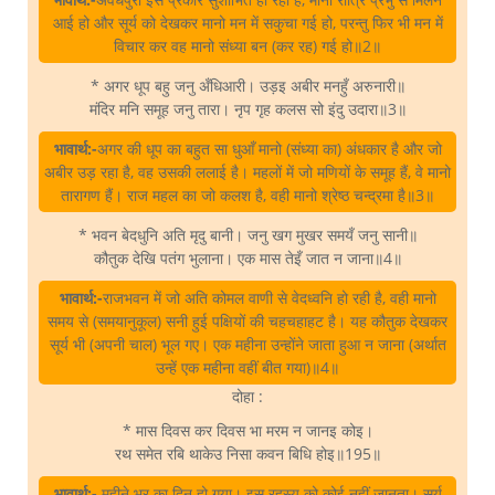
आई हो और सूर्य को देखकर मानो मन में सकुचा गई हो, परन्तु फिर भी मन में
विचार कर वह मानो संध्या बन (कर रह) गई हो॥2॥
* अगर धूप बहु जनु अँधिआरी। उड़इ अबीर मनहुँ अरुनारी॥
मंदिर मनि समूह जनु तारा। नृप गृह कलस सो इंदु उदारा॥3॥
भावार्थ:-
अगर की धूप का बहुत सा धुआँ मानो (संध्या का) अंधकार है और जो
अबीर उड़ रहा है, वह उसकी ललाई है। महलों में जो मणियों के समूह हैं, वे मानो
तारागण हैं। राज महल का जो कलश है, वही मानो श्रेष्ठ चन्द्रमा है॥3॥
* भवन बेदधुनि अति मृदु बानी। जनु खग मुखर समयँ जनु सानी॥
कौतुक देखि पतंग भुलाना। एक मास तेइँ जात न जाना॥4॥
भावार्थ:-
राजभवन में जो अति कोमल वाणी से वेदध्वनि हो रही है, वही मानो
समय से (समयानुकूल) सनी हुई पक्षियों की चहचहाहट है। यह कौतुक देखकर
सूर्य भी (अपनी चाल) भूल गए। एक महीना उन्होंने जाता हुआ न जाना (अर्थात
उन्हें एक महीना वहीं बीत गया)॥4॥
दोहा :
* मास दिवस कर दिवस भा मरम न जानइ कोइ।
रथ समेत रबि थाकेउ निसा कवन बिधि होइ॥195॥
भावार्थ:-
महीने भर का दिन हो गया। इस रहस्य को कोई नहीं जानता। सूर्य