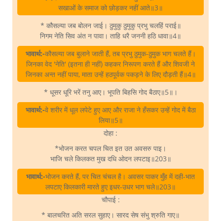
सखाओं के समाज को छोड़कर नहीं आते॥3॥
* कौसल्या जब बोलन जाई। ठुमुकु ठुमुकु प्रभु चलहिं पराई॥
निगम नेति सिव अंत न पावा। ताहि धरै जननी हठि धावा॥4॥
भावार्थ:-
कौसल्या जब बुलाने जाती हैं, तब प्रभु ठुमुक-ठुमुक भाग चलते हैं।
जिनका वेद 'नेति' (इतना ही नहीं) कहकर निरूपण करते हैं और शिवजी ने
जिनका अन्त नहीं पाया, माता उन्हें हठपूर्वक पकड़ने के लिए दौड़ती हैं॥4॥
* धूसर धूरि भरें तनु आए। भूपति बिहसि गोद बैठाए॥5॥।
भावार्थ:-
वे शरीर में धूल लपेटे हुए आए और राजा ने हँसकर उन्हें गोद में बैठा
लिया॥5॥
दोहा :
*भोजन करत चपल चित इत उत अवसरु पाइ।
भाजि चले किलकत मुख दधि ओदन लपटाइ॥203॥
भावार्थ:-
भोजन करते हैं, पर चित चंचल है। अवसर पाकर मुँह में दही-भात
लपटाए किलकारी मारते हुए इधर-उधर भाग चले॥203॥
चौपाई :
* बालचरित अति सरल सुहाए। सारद सेष संभु श्रुति गाए॥