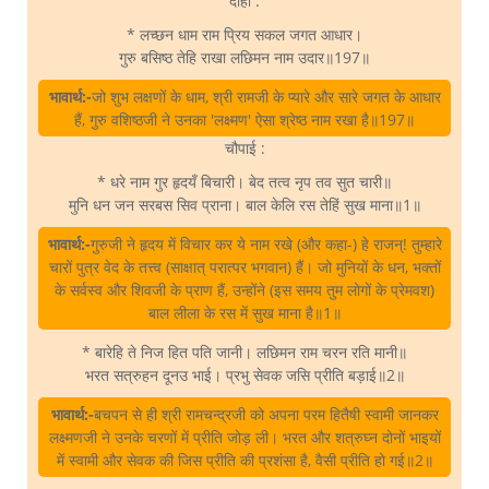
दोहा :
* लच्छन धाम राम प्रिय सकल जगत आधार।
गुरु बसिष्‍ठ तेहि राखा लछिमन नाम उदार॥197॥
भावार्थ:-
जो शुभ लक्षणों के धाम, श्री रामजी के प्यारे और सारे जगत के आधार
हैं, गुरु वशिष्‍ठजी ने उनका 'लक्ष्मण' ऐसा श्रेष्‍ठ नाम रखा है॥197॥
चौपाई :
* धरे नाम गुर हृदयँ बिचारी। बेद तत्व नृप तव सुत चारी॥
मुनि धन जन सरबस सिव प्राना। बाल केलि रस तेहिं सुख माना॥1॥
भावार्थ:-
गुरुजी ने हृदय में विचार कर ये नाम रखे (और कहा-) हे राजन्‌! तुम्हारे
चारों पुत्र वेद के तत्त्व (साक्षात्‌ परात्पर भगवान) हैं। जो मुनियों के धन, भक्तों
के सर्वस्व और शिवजी के प्राण हैं, उन्होंने (इस समय तुम लोगों के प्रेमवश)
बाल लीला के रस में सुख माना है॥1॥
* बारेहि ते निज हित पति जानी। लछिमन राम चरन रति मानी॥
भरत सत्रुहन दूनउ भाई। प्रभु सेवक जसि प्रीति बड़ाई॥2॥
भावार्थ:-
बचपन से ही श्री रामचन्द्रजी को अपना परम हितैषी स्वामी जानकर
लक्ष्मणजी ने उनके चरणों में प्रीति जोड़ ली। भरत और शत्रुघ्न दोनों भाइयों
में स्वामी और सेवक की जिस प्रीति की प्रशंसा है, वैसी प्रीति हो गई॥2॥