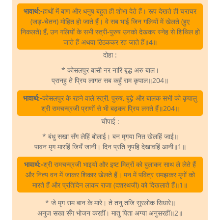
भावार्थ:-
हाथों में बाण और धनुष बहुत ही शोभा देते हैं। रूप देखते ही चराचर
(जड़-चेतन) मोहित हो जाते हैं। वे सब भाई जिन गलियों में खेलते (हुए
निकलते) हैं, उन गलियों के सभी स्त्री-पुरुष उनको देखकर स्नेह से शिथिल हो
जाते हैं अथवा ठिठककर रह जाते हैं॥4॥
दोहा :
* कोसलपुर बासी नर नारि बृद्ध अरु बाल।
प्रानहु ते प्रिय लागत सब कहुँ राम कृपाल॥204॥
भावार्थ:-
कोसलपुर के रहने वाले स्त्री, पुरुष, बूढ़े और बालक सभी को कृपालु
श्री रामचन्द्रजी प्राणों से भी बढ़कर प्रिय लगते हैं॥204॥
चौपाई :
* बंधु सखा सँग लेहिं बोलाई। बन मृगया नित खेलहिं जाई॥
पावन मृग मारहिं जियँ जानी। दिन प्रति नृपहि देखावहिं आनी॥1॥
भावार्थ:-
श्री रामचन्द्रजी भाइयों और इष्ट मित्रों को बुलाकर साथ ले लेते हैं
और नित्य वन में जाकर शिकार खेलते हैं। मन में पवित्र समझकर मृगों को
मारते हैं और प्रतिदिन लाकर राजा (दशरथजी) को दिखलाते हैं॥1॥
* जे मृग राम बान के मारे। ते तनु तजि सुरलोक सिधारे॥
अनुज सखा सँग भोजन करहीं। मातु पिता अग्या अनुसरहीं॥2॥