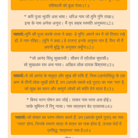
वशिष्ठजी को बुला भेजा॥1॥
* करि पूजा भूपति अस भाषा। धरिअ नाम जो मुनि गुनि राखा॥
इन्ह के नाम अनेक अनूपा। मैं नृप कहब स्वमति अनुरूपा॥2॥
भावार्थ:-
मुनि की पूजा करके राजा ने कहा- हे मुनि! आपने मन में जो विचार रखे
हों, वे नाम रखिए। (मुनि ने कहा-) हे राजन्‌! इनके अनुपम नाम हैं, फिर भी मैं
अपनी बुद्धि के अनुसार कहूँगा॥2॥
*जो आनंद सिंधु सुखरासी। सीकर तें त्रैलोक सुपासी॥
सो सुखधाम राम अस नामा। अखिल लोक दायक बिश्रामा॥3॥
भावार्थ:-
ये जो आनंद के समुद्र और सुख की राशि हैं, जिस (आनंदसिंधु) के एक
कण से तीनों लोक सुखी होते हैं, उन (आपके सबसे बड़े पुत्र) का नाम 'राम' है,
जो सुख का भवन और सम्पूर्ण लोकों को शांति देने वाला है॥3॥
* बिस्व भरन पोषन कर जोई। ताकर नाम भरत अस होई॥
जाके सुमिरन तें रिपु नासा। नाम सत्रुहन बेद प्रकासा॥4॥
भावार्थ:-
जो संसार का भरण-पोषण करते हैं, उन (आपके दूसरे पुत्र) का नाम
'भरत' होगा, जिनके स्मरण मात्र से शत्रु का नाश होता है, उनका वेदों में
प्रसिद्ध 'शत्रुघ्न' नाम है॥4॥