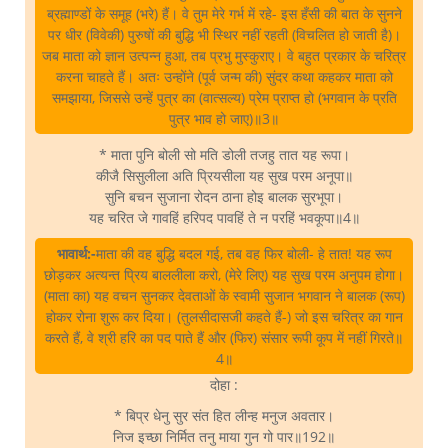
ब्रह्माण्डों के समूह (भरे) हैं। वे तुम मेरे गर्भ में रहे- इस हँसी की बात के सुनने
पर धीर (विवेकी) पुरुषों की बुद्धि भी स्थिर नहीं रहती (विचलित हो जाती है)।
जब माता को ज्ञान उत्पन्न हुआ, तब प्रभु मुस्कुराए। वे बहुत प्रकार के चरित्र
करना चाहते हैं। अतः उन्होंने (पूर्व जन्म की) सुंदर कथा कहकर माता को
समझाया, जिससे उन्हें पुत्र का (वात्सल्य) प्रेम प्राप्त हो (भगवान के प्रति
पुत्र भाव हो जाए)॥3॥
* माता पुनि बोली सो मति डोली तजहु तात यह रूपा।
कीजै सिसुलीला अति प्रियसीला यह सुख परम अनूपा॥
सुनि बचन सुजाना रोदन ठाना होइ बालक सुरभूपा।
यह चरित जे गावहिं हरिपद पावहिं ते न परहिं भवकूपा॥4॥
भावार्थ:-
माता की वह बुद्धि बदल गई, तब वह फिर बोली- हे तात! यह रूप
छोड़कर अत्यन्त प्रिय बाललीला करो, (मेरे लिए) यह सुख परम अनुपम होगा।
(माता का) यह वचन सुनकर देवताओं के स्वामी सुजान भगवान ने बालक (रूप)
होकर रोना शुरू कर दिया। (तुलसीदासजी कहते हैं-) जो इस चरित्र का गान
करते हैं, वे श्री हरि का पद पाते हैं और (फिर) संसार रूपी कूप में नहीं गिरते॥
4॥
दोहा :
* बिप्र धेनु सुर संत हित लीन्ह मनुज अवतार।
निज इच्छा निर्मित तनु माया गुन गो पार॥192॥