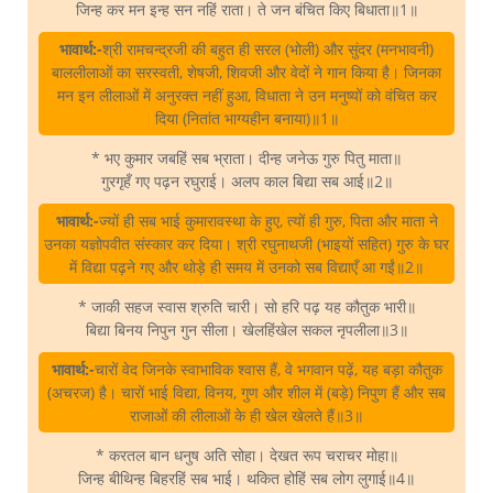
जिन्ह कर मन इन्ह सन नहिं राता। ते जन बंचित किए बिधाता॥1॥
भावार्थ:-
श्री रामचन्द्रजी की बहुत ही सरल (भोली) और सुंदर (मनभावनी)
बाललीलाओं का सरस्वती, शेषजी, शिवजी और वेदों ने गान किया है। जिनका
मन इन लीलाओं में अनुरक्त नहीं हुआ, विधाता ने उन मनुष्यों को वंचित कर
दिया (नितांत भाग्यहीन बनाया)॥1॥
* भए कुमार जबहिं सब भ्राता। दीन्ह जनेऊ गुरु पितु माता॥
गुरगृहँ गए पढ़न रघुराई। अलप काल बिद्या सब आई॥2॥
भावार्थ:-
ज्यों ही सब भाई कुमारावस्था के हुए, त्यों ही गुरु, पिता और माता ने
उनका यज्ञोपवीत संस्कार कर दिया। श्री रघुनाथजी (भाइयों सहित) गुरु के घर
में विद्या पढ़ने गए और थोड़े ही समय में उनको सब विद्याएँ आ गईं॥2॥
* जाकी सहज स्वास श्रुति चारी। सो हरि पढ़ यह कौतुक भारी॥
बिद्या बिनय निपुन गुन सीला। खेलहिंखेल सकल नृपलीला॥3॥
भावार्थ:-
चारों वेद जिनके स्वाभाविक श्वास हैं, वे भगवान पढ़ें, यह बड़ा कौतुक
(अचरज) है। चारों भाई विद्या, विनय, गुण और शील में (बड़े) निपुण हैं और सब
राजाओं की लीलाओं के ही खेल खेलते हैं॥3॥
* करतल बान धनुष अति सोहा। देखत रूप चराचर मोहा॥
जिन्ह बीथिन्ह बिहरहिं सब भाई। थकित होहिं सब लोग लुगाई॥4॥