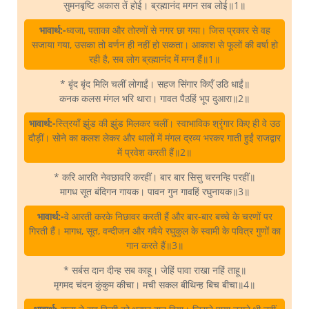
सुमनबृष्टि अकास तें होई। ब्रह्मानंद मगन सब लोई॥1॥
भावार्थ:-
ध्वजा, पताका और तोरणों से नगर छा गया। जिस प्रकार से वह
सजाया गया, उसका तो वर्णन ही नहीं हो सकता। आकाश से फूलों की वर्षा हो
रही है, सब लोग ब्रह्मानंद में मग्न हैं॥1॥
* बृंद बृंद मिलि चलीं लोगाईं। सहज सिंगार किएँ उठि धाईं॥
कनक कलस मंगल भरि थारा। गावत पैठहिं भूप दुआरा॥2॥
भावार्थ:-
स्त्रियाँ झुंड की झुंड मिलकर चलीं। स्वाभाविक श्रृंगार किए ही वे उठ
दौड़ीं। सोने का कलश लेकर और थालों में मंगल द्रव्य भरकर गाती हुईं राजद्वार
में प्रवेश करती हैं॥2॥
* करि आरति नेवछावरि करहीं। बार बार सिसु चरनन्हि परहीं॥
मागध सूत बंदिगन गायक। पावन गुन गावहिं रघुनायक॥3॥
भावार्थ:-
वे आरती करके निछावर करती हैं और बार-बार बच्चे के चरणों पर
गिरती हैं। मागध, सूत, वन्दीजन और गवैये रघुकुल के स्वामी के पवित्र गुणों का
गान करते हैं॥3॥
* सर्बस दान दीन्ह सब काहू। जेहिं पावा राखा नहिं ताहू॥
मृगमद चंदन कुंकुम कीचा। मची सकल बीथिन्ह बिच बीचा॥4॥