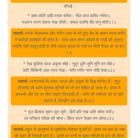
चौपाई :
* काम कोटि छबि स्याम सरीरा। नील कंज बारिद गंभीरा॥
नअरुन चरन पंकज नख जोती। कमल दलन्हि बैठे जनु मोती॥1॥
भावार्थ:-
उनके नीलकमल और गंभीर (जल से भरे हुए) मेघ के समान श्याम शरीर
में करोड़ों कामदेवों की शोभा है। लाल-लाल चरण कमलों के नखों की (शुभ्र)
ज्योति ऐसी मालूम होती है जैसे (लाल) कमल के पत्तों पर मोती स्थिर हो गए हों॥
1॥
* रेख कुलिस ध्वज अंकुस सोहे। नूपुर धुनि सुनि मुनि मन मोहे॥
कटि किंकिनी उदर त्रय रेखा। नाभि गभीर जान जेहिं देखा॥2॥
भावार्थ:-
(चरणतलों में) वज्र, ध्वजा और अंकुश के चिह्न शोभित हैं। नूपुर
(पेंजनी) की ध्वनि सुनकर मुनियों का भी मन मोहित हो जाता है। कमर में
करधनी और पेट पर तीन रेखाएँ (त्रिवली) हैं। नाभि की गंभीरता को तो वही
जानते हैं, जिन्होंने उसे देखा है॥2॥
* भुज बिसाल भूषन जुत भूरी। हियँ हरि नख अति सोभा रूरी॥
उर मनिहार पदिक की सोभा। बिप्र चरन देखत मन लोभा॥3॥
भावार्थ:-
बहुत से आभूषणों से सुशोभित विशाल भुजाएँ हैं। हृदय पर बाघ के नख
की बहुत ही निराली छटा है। छाती पर रत्नों से युक्त मणियों के हार की शोभा