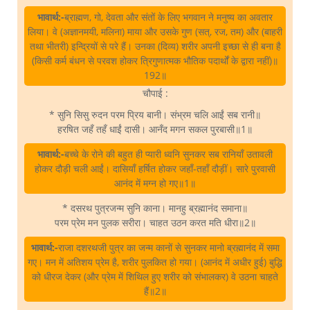
भावार्थ:-
ब्राह्मण, गो, देवता और संतों के लिए भगवान ने मनुष्य का अवतार
लिया। वे (अज्ञानमयी, मलिना) माया और उसके गुण (सत्‌, रज, तम) और (बाहरी
तथा भीतरी) इन्द्रियों से परे हैं। उनका (दिव्य) शरीर अपनी इच्छा से ही बना है
(किसी कर्म बंधन से परवश होकर त्रिगुणात्मक भौतिक पदार्थों के द्वारा नहीं)॥
192॥
चौपाई :
* सुनि सिसु रुदन परम प्रिय बानी। संभ्रम चलि आईं सब रानी॥
हरषित जहँ तहँ धाईं दासी। आनँद मगन सकल पुरबासी॥1॥
भावार्थ:-
बच्चे के रोने की बहुत ही प्यारी ध्वनि सुनकर सब रानियाँ उतावली
होकर दौड़ी चली आईं। दासियाँ हर्षित होकर जहाँ-तहाँ दौड़ीं। सारे पुरवासी
आनंद में मग्न हो गए॥1॥
* दसरथ पुत्रजन्म सुनि काना। मानहु ब्रह्मानंद समाना॥
परम प्रेम मन पुलक सरीरा। चाहत उठन करत मति धीरा॥2॥
भावार्थ:-
राजा दशरथजी पुत्र का जन्म कानों से सुनकर मानो ब्रह्मानंद में समा
गए। मन में अतिशय प्रेम है, शरीर पुलकित हो गया। (आनंद में अधीर हुई) बुद्धि
को धीरज देकर (और प्रेम में शिथिल हुए शरीर को संभालकर) वे उठना चाहते
हैं॥2॥