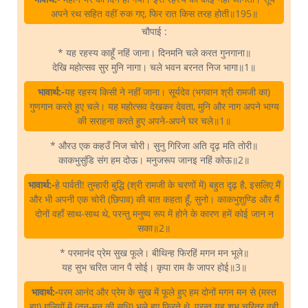
अपने रथ सहित वहीं रुक गए, फिर रात किस तरह होती॥195॥
चौपाई :
* यह रहस्य काहूँ नहिं जाना। दिनमनि चले करत गुनगाना॥
देखि महोत्सव सुर मुनि नागा। चले भवन बरनत निज भागा॥1॥
भावार्थ:-
यह रहस्य किसी ने नहीं जाना। सूर्यदेव (भगवान श्री रामजी का)
गुणगान करते हुए चले। यह महोत्सव देखकर देवता, मुनि और नाग अपने भाग्य
की सराहना करते हुए अपने-अपने घर चले॥1॥
* औरउ एक कहउँ निज चोरी। सुनु गिरिजा अति दृढ़ मति तोरी॥
काकभुसुंडि संग हम दोऊ। मनुजरूप जानइ नहिं कोऊ॥2॥
भावार्थ:-
हे पार्वती! तुम्हारी बुद्धि (श्री रामजी के चरणों में) बहुत दृढ़ है, इसलिए मैं
और भी अपनी एक चोरी (छिपाव) की बात कहता हूँ, सुनो। काकभुशुण्डि और मैं
दोनों वहाँ साथ-साथ थे, परन्तु मनुष्य रूप में होने के कारण हमें कोई जान न
सका॥2॥
* परमानंद प्रेम सुख फूले। बीथिन्ह फिरहिं मगन मन भूले॥
यह सुभ चरित जान पै सोई। कृपा राम कै जापर होई॥3॥
भावार्थ:-
परम आनंद और प्रेम के सुख में फूले हुए हम दोनों मगन मन से (मस्त
हुए) गलियों में (तन-मन की सुधि) भूले हुए फिरते थे, परन्तु यह शुभ चरित्र वही