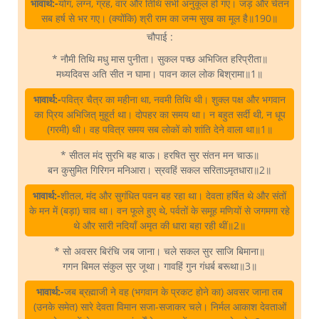
भावार्थ:-
योग, लग्न, ग्रह, वार और तिथि सभी अनुकूल हो गए। जड़ और चेतन
सब हर्ष से भर गए। (क्योंकि) श्री राम का जन्म सुख का मूल है॥190॥
चौपाई :
* नौमी तिथि मधु मास पुनीता। सुकल पच्छ अभिजित हरिप्रीता॥
मध्यदिवस अति सीत न घामा। पावन काल लोक बिश्रामा॥1॥
भावार्थ:-
पवित्र चैत्र का महीना था, नवमी तिथि थी। शुक्ल पक्ष और भगवान
का प्रिय अभिजित्‌ मुहूर्त था। दोपहर का समय था। न बहुत सर्दी थी, न धूप
(गरमी) थी। वह पवित्र समय सब लोकों को शांति देने वाला था॥1॥
* सीतल मंद सुरभि बह बाऊ। हरषित सुर संतन मन चाऊ॥
बन कुसुमित गिरिगन मनिआरा। स्रवहिं सकल सरिताऽमृतधारा॥2॥
भावार्थ:-
शीतल, मंद और सुगंधित पवन बह रहा था। देवता हर्षित थे और संतों
के मन में (बड़ा) चाव था। वन फूले हुए थे, पर्वतों के समूह मणियों से जगमगा रहे
थे और सारी नदियाँ अमृत की धारा बहा रही थीं॥2॥
* सो अवसर बिरंचि जब जाना। चले सकल सुर साजि बिमाना॥
गगन बिमल संकुल सुर जूथा। गावहिं गुन गंधर्ब बरूथा॥3॥
भावार्थ:-
जब ब्रह्माजी ने वह (भगवान के प्रकट होने का) अवसर जाना तब
(उनके समेत) सारे देवता विमान सजा-सजाकर चले। निर्मल आकाश देवताओं