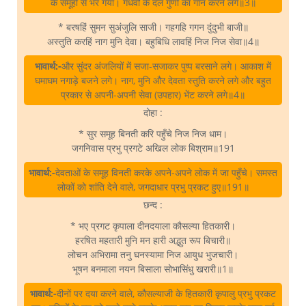
के समूहों से भर गया। गंधर्वों के दल गुणों का गान करने लगे॥3॥
* बरषहिं सुमन सुअंजुलि साजी। गहगहि गगन दुंदुभी बाजी॥
अस्तुति करहिं नाग मुनि देवा। बहुबिधि लावहिं निज निज सेवा॥4॥
भावार्थ:-
और सुंदर अंजलियों में सजा-सजाकर पुष्प बरसाने लगे। आकाश में
घमाघम नगाड़े बजने लगे। नाग, मुनि और देवता स्तुति करने लगे और बहुत
प्रकार से अपनी-अपनी सेवा (उपहार) भेंट करने लगे॥4॥
दोहा :
* सुर समूह बिनती करि पहुँचे निज निज धाम।
जगनिवास प्रभु प्रगटे अखिल लोक बिश्राम॥191
भावार्थ:-
देवताओं के समूह विनती करके अपने-अपने लोक में जा पहुँचे। समस्त
लोकों को शांति देने वाले, जगदाधार प्रभु प्रकट हुए॥191॥
छन्द :
* भए प्रगट कृपाला दीनदयाला कौसल्या हितकारी।
हरषित महतारी मुनि मन हारी अद्भुत रूप बिचारी॥
लोचन अभिरामा तनु घनस्यामा निज आयुध भुजचारी।
भूषन बनमाला नयन बिसाला सोभासिंधु खरारी॥1॥
भावार्थ:-
दीनों पर दया करने वाले, कौसल्याजी के हितकारी कृपालु प्रभु प्रकट