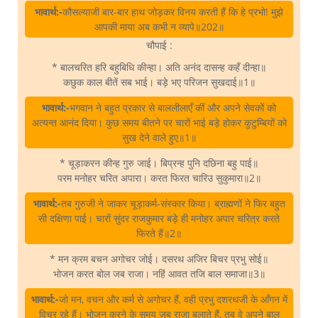
भावार्थ:-
कौसल्याजी बार-बार हाथ जोड़कर विनय करती हैं कि हे प्रभो! मुझे
आपकी माया अब कभी न व्यापे॥202॥
चौपाई :
* बालचरित हरि बहुबिधि कीन्हा। अति अनंद दासन्ह कहँ दीन्हा॥
कछुक काल बीतें सब भाई। बड़े भए परिजन सुखदाई॥1॥
भावार्थ:-
भगवान ने बहुत प्रकार से बाललीलाएँ कीं और अपने सेवकों को
अत्यन्त आनंद दिया। कुछ समय बीतने पर चारों भाई बड़े होकर कुटुम्बियों को
सुख देने वाले हुए॥1॥
* चूड़ाकरन कीन्ह गुरु जाई। बिप्रन्ह पुनि दछिना बहु पाई॥
परम मनोहर चरित अपारा। करत फिरत चारिउ सुकुमारा॥2॥
भावार्थ:-
तब गुरुजी ने जाकर चूड़ाकर्म-संस्कार किया। ब्राह्मणों ने फिर बहुत
सी दक्षिणा पाई। चारों सुंदर राजकुमार बड़े ही मनोहर अपार चरित्र करते
फिरते हैं॥2॥
* मन क्रम बचन अगोचर जोई। दसरथ अजिर बिचर प्रभु सोई॥
भोजन करत बोल जब राजा। नहिं आवत तजि बाल समाजा॥3॥
भावार्थ:-
जो मन, वचन और कर्म से अगोचर हैं, वही प्रभु दशरथजी के आँगन में
विचर रहे हैं। भोजन करने के समय जब राजा बुलाते हैं, तब वे अपने बाल