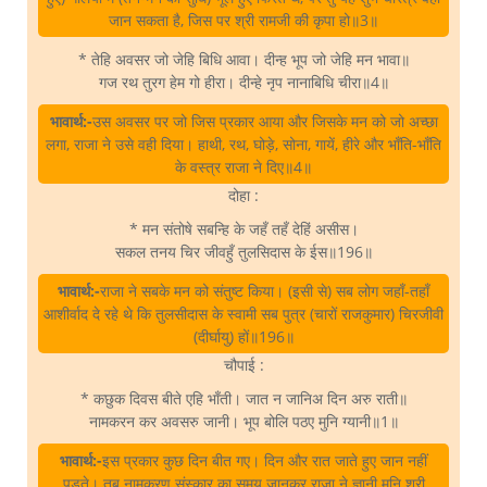
जान सकता है, जिस पर श्री रामजी की कृपा हो॥3॥
* तेहि अवसर जो जेहि बिधि आवा। दीन्ह भूप जो जेहि मन भावा॥
गज रथ तुरग हेम गो हीरा। दीन्हे नृप नानाबिधि चीरा॥4॥
भावार्थ:-
उस अवसर पर जो जिस प्रकार आया और जिसके मन को जो अच्छा
लगा, राजा ने उसे वही दिया। हाथी, रथ, घोड़े, सोना, गायें, हीरे और भाँति-भाँति
के वस्त्र राजा ने दिए॥4॥
दोहा :
* मन संतोषे सबन्हि के जहँ तहँ देहिं असीस।
सकल तनय चिर जीवहुँ तुलसिदास के ईस॥196॥
भावार्थ:-
राजा ने सबके मन को संतुष्ट किया। (इसी से) सब लोग जहाँ-तहाँ
आशीर्वाद दे रहे थे कि तुलसीदास के स्वामी सब पुत्र (चारों राजकुमार) चिरजीवी
(दीर्घायु) हों॥196॥
चौपाई :
* कछुक दिवस बीते एहि भाँती। जात न जानिअ दिन अरु राती॥
नामकरन कर अवसरु जानी। भूप बोलि पठए मुनि ग्यानी॥1॥
भावार्थ:-
इस प्रकार कुछ दिन बीत गए। दिन और रात जाते हुए जान नहीं
पड़ते। तब नामकरण संस्कार का समय जानकर राजा ने ज्ञानी मुनि श्री