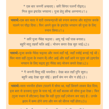
* एक बार जननीं अन्हवाए। करि सिंगार पलनाँ पौढ़ाए॥
निज कुल इष्टदेव भगवाना। पूजा हेतु कीन्ह अस्नाना॥1॥
भावार्थ:-
एक बार माता ने श्री रामचन्द्रजी को स्नान कराया और श्रृंगार करके
पालने पर पौढ़ा दिया। फिर अपने कुल के इष्टदेव भगवान की पूजा के लिए
स्नान किया॥1॥
* करि पूजा नैबेद्य चढ़ावा। आपु गई जहँ पाक बनावा॥
बहुरि मातु तहवाँ चलि आई। भोजन करत देख सुत जाई॥2॥
भावार्थ:-
पूजा करके नैवेद्य चढ़ाया और स्वयं वहाँ गईं, जहाँ रसोई बनाई गई थी।
फिर माता वहीं (पूजा के स्थान में) लौट आई और वहाँ आने पर पुत्र को (इष्टदेव
भगवान के लिए चढ़ाए हुए नैवेद्य का) भोजन करते देखा॥2॥
* गै जननी सिसु पहिं भयभीता। देखा बाल तहाँ पुनि सूता॥
बहुरि आइ देखा सुत सोई। हृदयँ कंप मन धीर न होई॥3।
भावार्थ:-
माता भयभीत होकर (पालने में सोया था, यहाँ किसने लाकर बैठा दिया,
इस बात से डरकर) पुत्र के पास गई, तो वहाँ बालक को सोया हुआ देखा। फिर
(पूजा स्थान में लौटकर) देखा कि वही पुत्र वहाँ (भोजन कर रहा) है। उनके
हृदय में कम्प होने लगा और मन को धीरज नहीं होता॥3॥