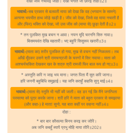
देखा जीव नचावइ जाही। देखी भगति जो छोरइ ताही॥2॥
भावार्थ:-
सब प्रकार से बलवती माया को देखा कि वह (भगवान के सामने)
अत्यन्त भयभीत हाथ जोड़े खड़ी है। जीव को देखा, जिसे वह माया नचाती है
और (फिर) भक्ति को देखा, जो उस जीव को (माया से) छुड़ा देती है॥2॥
* तन पुलकित मुख बचन न आवा। नयन मूदि चरननि सिरु नावा॥
बिसमयवंत देखि महतारी। भए बहुरि सिसुरूप खरारी॥3॥
भावार्थ:-
(माता का) शरीर पुलकित हो गया, मुख से वचन नहीं निकलता। तब
आँखें मूँदकर उसने श्री रामचन्द्रजी के चरणों में सिर नवाया। माता को
आश्चर्यचकित देखकर खर के शत्रु श्री रामजी फिर बाल रूप हो गए॥3॥
* अस्तुति करि न जाइ भय माना। जगत पिता मैं सुत करि जाना॥
हरि जननी बहुबिधि समुझाई। यह जनि कतहुँ कहसि सुनु माई॥4॥
भावार्थ:-
(माता से) स्तुति भी नहीं की जाती। वह डर गई कि मैंने जगत्पिता
परमात्मा को पुत्र करके जाना। श्री हरि ने माता को बहुत प्रकार से समझाया
(और कहा-) हे माता! सुनो, यह बात कहीं पर कहना नहीं॥4॥
दोहा :
* बार बार कौसल्या बिनय करइ कर जोरि।
अब जनि कबहूँ ब्यापै प्रभु मोहि माया तोरि॥202॥