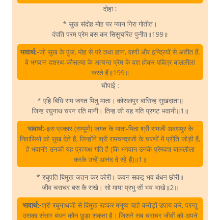
दोहा :
* सुख संदोह मोह पर ग्यान गिरा गोतीत।
दंपति परम प्रेम बस कर सिसुचरित पुनीत॥199॥
भावार्थ:-
जो सुख के पुंज, मोह से परे तथा ज्ञान, वाणी और इन्द्रियों से अतीत हैं,
वे भगवान दशरथ-कौसल्या के अत्यन्त प्रेम के वश होकर पवित्र बाललीला
करते हैं॥199॥
चौपाई :
* एहि बिधि राम जगत पितु माता। कोसलपुर बासिन्ह सुखदाता॥
जिन्ह रघुनाथ चरन रति मानी। तिन्ह की यह गति प्रगट भवानी॥1॥
भावार्थ:-
इस प्रकार (सम्पूर्ण) जगत के माता-पिता श्री रामजी अवधपुर के
निवासियों को सुख देते हैं, जिन्होंने श्री रामचन्द्रजी के चरणों में प्रीति जोड़ी है,
हे भवानी! उनकी यह प्रत्यक्ष गति है (कि भगवान उनके प्रेमवश बाललीला
करके उन्हें आनंद दे रहे हैं)॥1॥
* रघुपति बिमुख जतन कर कोरी। कवन सकइ भव बंधन छोरी॥
जीव चराचर बस कै राखे। सो माया प्रभु सों भय भाखे॥2॥
भावार्थ:-
श्री रघुनाथजी से विमुख रहकर मनुष्य चाहे करोड़ों उपाय करे, परन्तु
उसका संसार बंधन कौन छुड़ा सकता है। जिसने सब चराचर जीवों को अपने