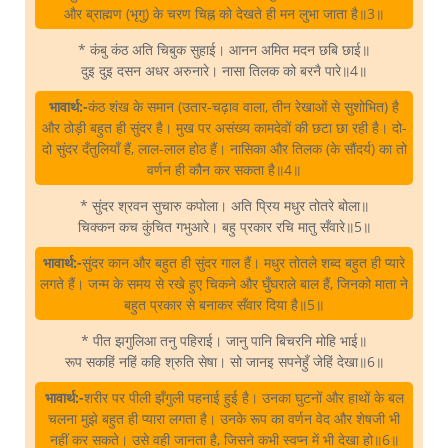
और ब्राह्मण (भृगु) के चरण चिह्न को देखते ही मन लुभा जाता है॥3॥
* कंबु कंठ अति चिबुक सुहाई। आनन अमित मदन छबि छाई॥
दुइ दुइ दसन अधर अरुनारे। नासा तिलक को बरनै पारे॥4॥
भावार्थ:-
कंठ शंख के समान (उतार-चढ़ाव वाला, तीन रेखाओं से सुशोभित) है
और ठोड़ी बहुत ही सुंदर है। मुख पर असंख्य कामदेवों की छटा छा रही है। दो-
दो सुंदर दँतुलियाँ हैं, लाल-लाल होठ हैं। नासिका और तिलक (के सौंदर्य) का तो
वर्णन ही कौन कर सकता है॥4॥
* सुंदर श्रवन सुचारु कपोला। अति प्रिय मधुर तोतरे बोला॥
चिक्कन कच कुंचित गभुआरे। बहु प्रकार रचि मातु सँवारे॥5॥
भावार्थ:-
सुंदर कान और बहुत ही सुंदर गाल हैं। मधुर तोतले शब्द बहुत ही प्यारे
लगते हैं। जन्म के समय से रखे हुए चिकने और घुँघराले बाल हैं, जिनको माता ने
बहुत प्रकार से बनाकर सँवार दिया है॥5॥
* पीत झगुलिआ तनु पहिराई। जानु पानि बिचरनि मोहि भाई॥
रूप सकहिं नहिं कहि श्रुति सेषा। सो जानइ सपनेहुँ जेहिं देखा॥6॥
भावार्थ:-
शरीर पर पीली झँगुली पहनाई हुई है। उनका घुटनों और हाथों के बल
चलना मुझे बहुत ही प्यारा लगता है। उनके रूप का वर्णन वेद और शेषजी भी
नहीं कर सकते। उसे वही जानता है, जिसने कभी स्वप्न में भी देखा हो॥6॥