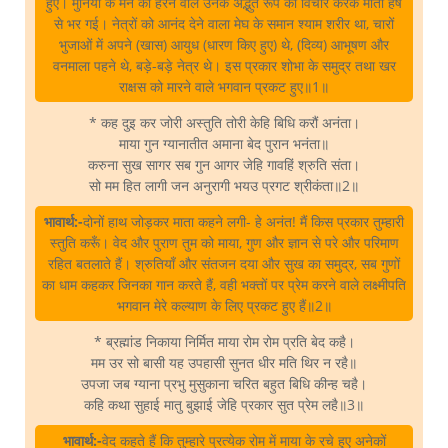
हुए। मुनियों के मन को हरने वाले उनके अद्भुत रूप का विचार करके माता हर्ष
से भर गई। नेत्रों को आनंद देने वाला मेघ के समान श्याम शरीर था, चारों
भुजाओं में अपने (खास) आयुध (धारण किए हुए) थे, (दिव्य) आभूषण और
वनमाला पहने थे, बड़े-बड़े नेत्र थे। इस प्रकार शोभा के समुद्र तथा खर
राक्षस को मारने वाले भगवान प्रकट हुए॥1॥
* कह दुइ कर जोरी अस्तुति तोरी केहि बिधि करौं अनंता।
माया गुन ग्यानातीत अमाना बेद पुरान भनंता॥
करुना सुख सागर सब गुन आगर जेहि गावहिं श्रुति संता।
सो मम हित लागी जन अनुरागी भयउ प्रगट श्रीकंता॥2॥
भावार्थ:-
दोनों हाथ जोड़कर माता कहने लगी- हे अनंत! मैं किस प्रकार तुम्हारी
स्तुति करूँ। वेद और पुराण तुम को माया, गुण और ज्ञान से परे और परिमाण
रहित बतलाते हैं। श्रुतियाँ और संतजन दया और सुख का समुद्र, सब गुणों
का धाम कहकर जिनका गान करते हैं, वही भक्तों पर प्रेम करने वाले लक्ष्मीपति
भगवान मेरे कल्याण के लिए प्रकट हुए हैं॥2॥
* ब्रह्मांड निकाया निर्मित माया रोम रोम प्रति बेद कहै।
मम उर सो बासी यह उपहासी सुनत धीर मति थिर न रहै॥
उपजा जब ग्याना प्रभु मुसुकाना चरित बहुत बिधि कीन्ह चहै।
कहि कथा सुहाई मातु बुझाई जेहि प्रकार सुत प्रेम लहै॥3॥
भावार्थ:-
वेद कहते हैं कि तुम्हारे प्रत्येक रोम में माया के रचे हुए अनेकों