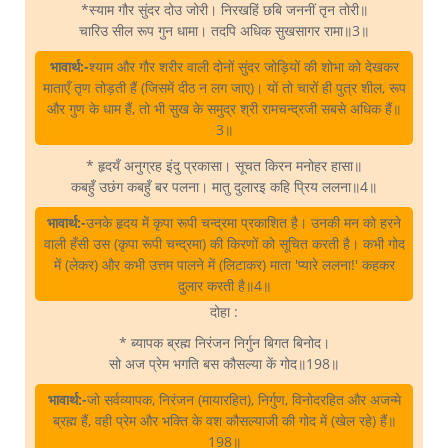
*स्याम गौर सुंदर दोउ जोरी। निरखहिं छबि जननीं तृन तोरी॥
चारिउ सील रूप गुन धामा। तदपि अधिक सुखसागर रामा॥3॥
भावार्थ:-
श्याम और गौर शरीर वाली दोनों सुंदर जोड़ियों की शोभा को देखकर
माताएँ तृण तोड़ती हैं (जिसमें दीठ न लग जाए)। यों तो चारों ही पुत्र शील, रूप
और गुण के धाम हैं, तो भी सुख के समुद्र श्री रामचन्द्रजी सबसे अधिक हैं॥
3॥
* हृदयँ अनुग्रह इंदु प्रकासा। सूचत किरन मनोहर हासा॥
कबहुँ उछंग कबहुँ बर पलना। मातु दुलारइ कहि प्रिय ललना॥4॥
भावार्थ:-
उनके हृदय में कृपा रूपी चन्द्रमा प्रकाशित है। उनकी मन को हरने
वाली हँसी उस (कृपा रूपी चन्द्रमा) की किरणों को सूचित करती है। कभी गोद
में (लेकर) और कभी उत्तम पालने में (लिटाकर) माता 'प्यारे ललना!' कहकर
दुलार करती है॥4॥
दोहा :
* ब्यापक ब्रह्म निरंजन निर्गुन बिगत बिनोद।
सो अज प्रेम भगति बस कौसल्या कें गोद॥198॥
भावार्थ:-
जो सर्वव्यापक, निरंजन (मायारहित), निर्गुण, विनोदरहित और अजन्मे
ब्रह्म हैं, वही प्रेम और भक्ति के वश कौसल्याजी की गोद में (खेल रहे) हैं॥
198॥