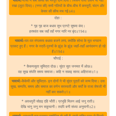
भावार्थ:-
राजा ने सब किसी को भरपूर दान दिया। जिसने पाया उसने भी नहीं
रखा (लुटा दिया)। (नगर की) सभी गलियों के बीच-बीच में कस्तूरी, चंदन और
केसर की कीच मच गई॥4॥
दोहा :
* गृह गृह बाज बधाव सुभ प्रगटे सुषमा कंद।
हरषवंत सब जहँ तहँ नगर नारि नर बृंद॥194॥
भावार्थ:-
घर-घर मंगलमय बधावा बजने लगा, क्योंकि शोभा के मूल भगवान
प्रकट हुए हैं। नगर के स्त्री-पुरुषों के झुंड के झुंड जहाँ-तहाँ आनंदमग्न हो रहे
हैं॥194॥
चौपाई :
* कैकयसुता सुमित्रा दोऊ। सुंदर सुत जनमत भैं ओऊ॥
वह सुख संपति समय समाजा। कहि न सकइ सारद अहिराजा॥1॥
भावार्थ:-
कैकेयी और सुमित्रा- इन दोनों ने भी सुंदर पुत्रों को जन्म दिया। उस
सुख, सम्पत्ति, समय और समाज का वर्णन सरस्वती और सर्पों के राजा शेषजी भी
नहीं कर सकते॥1॥
* अवधपुरी सोहइ एहि भाँती। प्रभुहि मिलन आई जनु राती॥
देखि भानु जनु मन सकुचानी। तदपि बनी संध्या अनुमानी॥2॥
भावार्थ:-
अवधपुरी इस प्रकार सुशोभित हो रही है, मानो रात्रि प्रभु से मिलने