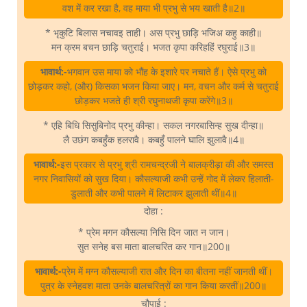
वश में कर रखा है, वह माया भी प्रभु से भय खाती है॥2॥
* भृकुटि बिलास नचावइ ताही। अस प्रभु छाड़ि भजिअ कहु काही॥
मन क्रम बचन छाड़ि चतुराई। भजत कृपा करिहहिं रघुराई॥3॥
भावार्थ:-
भगवान उस माया को भौंह के इशारे पर नचाते हैं। ऐसे प्रभु को
छोड़कर कहो, (और) किसका भजन किया जाए। मन, वचन और कर्म से चतुराई
छोड़कर भजते ही श्री रघुनाथजी कृपा करेंगे॥3॥
* एहि बिधि सिसुबिनोद प्रभु कीन्हा। सकल नगरबासिन्ह सुख दीन्हा॥
लै उछंग कबहुँक हलरावै। कबहुँ पालने घालि झुलावै॥4॥
भावार्थ:-
इस प्रकार से प्रभु श्री रामचन्द्रजी ने बालक्रीड़ा की और समस्त
नगर निवासियों को सुख दिया। कौसल्याजी कभी उन्हें गोद में लेकर हिलाती-
डुलाती और कभी पालने में लिटाकर झुलाती थीं॥4॥
दोहा :
* प्रेम मगन कौसल्या निसि दिन जात न जान।
सुत सनेह बस माता बालचरित कर गान॥200॥
भावार्थ:-
प्रेम में मग्न कौसल्याजी रात और दिन का बीतना नहीं जानती थीं।
पुत्र के स्नेहवश माता उनके बालचरित्रों का गान किया करतीं॥200॥
चौपाई :