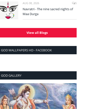
AUG 08, 2026
5
Navratri - The nine sacred nights of
Maa Durga
View all Blogs
GOD WALLPAPERS HD - FACEBOOK
GOD GALLERY