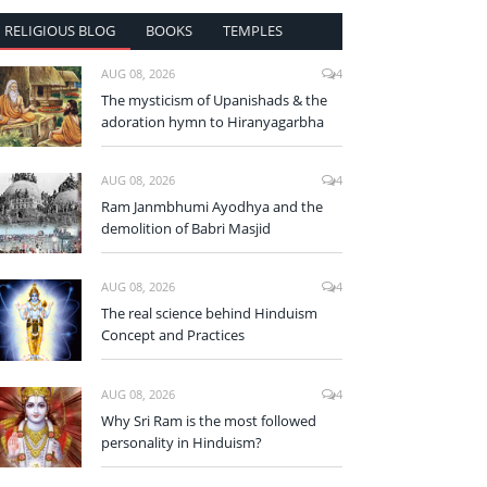
RELIGIOUS BLOG
BOOKS
TEMPLES
AUG 08, 2026
4
The mysticism of Upanishads & the
adoration hymn to Hiranyagarbha
AUG 08, 2026
4
Ram Janmbhumi Ayodhya and the
demolition of Babri Masjid
AUG 08, 2026
4
The real science behind Hinduism
Concept and Practices
AUG 08, 2026
4
Why Sri Ram is the most followed
personality in Hinduism?