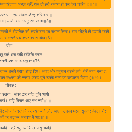
धिक खेलाना अच्छा नहीं, अब तो इसे समाप्त ही कर देना चाहिए।)॥7॥
प्रतापा। सर संधान कीन्ह करि दापा॥
ागा। मरती बार कपटु सब त्यागा॥8॥
्मणजी ने वीरोचित दर्प करके बाण का संधान किया। बाण छोड़ते ही उसकी छाती
ते समय उसने सब कपट त्याग दिया॥8॥
दोहा :
ामु कहँ अस कहि छाँड़ेसि प्रान।
 जननी कह अंगद हनुमान॥76॥
सा कहकर उसने प्राण छोड़ दिए। अंगद और हनुमान कहने लगे- तेरी माता धन्य है,
री राम-लक्ष्मण को स्मरण करके तूने उनके नामों का उच्चारण किया।)॥76॥
चौपाई :
न उठायो। लंका द्वार राखि पुनि आयो॥
ंधर्बा। चढ़ि बिमान आए नभ सर्बा॥1॥
या और लंका के दरवाजे पर रखकर वे लौट आए। उसका मरना सुनकर देवता और
मानों पर चढ़कर आकाश में आए॥1॥
बजावहिं। श्रीरघुनाथ बिमल जसु गावहिं॥