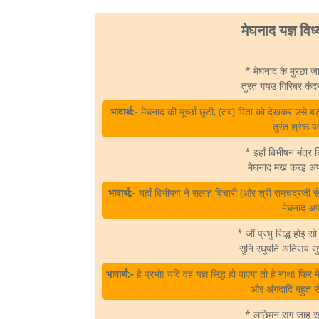
मेघनाद यज्ञ विध्
* मेघनाद कै मुरछा 
तुरत गयउ गिरिबर क
भावार्थ:-
मेघनाद की मूर्च्छा छूटी, (तब) पिता को देखकर उसे बड
तुरंत श्रेष्ठ
* इहाँ बिभीषन मंत्र
मेघनाद मख करइ अ
भावार्थ:-
यहाँ विभीषण ने सलाह विचारी (और श्री रामचंद्रजी से 
मेघनाद अप
* जौं प्रभु सिद्ध होइ 
सुनि रघुपति अतिसय स
भावार्थ:-
हे प्रभो! यदि वह यज्ञ सिद्ध हो पाएगा तो हे नाथ! फ
और अंगदादि बहुत स
* लछिमन संग जाहु 