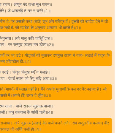
देसा रावन। आपुन मंद कथा सुभ पावन॥
तेरे। जे आचरहिं ते नर न घनेरे॥1॥
 है, पर उसकी कथा (बातें) शुभ और पवित्र हैं। दूसरों को उपदेश देने में तो
धिक नहीं हैं, जो उपदेश के अनुसार आचरण भी करते हैं॥1॥
नुसारा। लगे भालु कपि चारिहुँ द्वारा॥
ोला। रन सन्मुख जाकर मन डोला॥2॥
जों पर जा डटे। योद्धाओं को बुलाकर दशमुख रावण ने कहा- लड़ाई में शत्रु के
 मन डाँवाडोल हो,॥2॥
उ पराई। संजुग बिमुख भएँ न भलाई॥
़ावा। देहउँ उतरु जो रिपु चढ़ि आवा॥3॥
े (भागने) में भलाई नहीं है। मैंने अपनी भुजाओं के बल पर बैर बढ़ाया है। जो
सको मैं (अपने ही) उत्तर दे लूँगा॥3॥
 रथ साजा। बाजे सकल जुझाऊ बाजा॥
 बली। जनु कज्जल कै आँधी चली॥4॥
जाया। सारे जुझाऊ (लड़ाई के) बाजे बजने लगे। सब अतुलनीय बलवान्‌ वीर
ो काजल की आँधी चली हो॥4॥