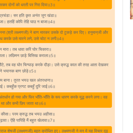
 मारकर दोनों को धरती पर गिरा दिया॥3॥
ूल प्रचंडा। सर हति कृत अनंत जुग खंडा॥
राजा। हतहिं कोपि तेहि घाउ न बाजा॥4॥
नन्त (श्री लक्ष्मणजी) ने बाण मारकर उसके दो टुकड़े कर दिए। हनुमान्‌जी और
ध करके उसे मारने लगे, उसे चोट न लगी॥4॥
इ न मारा। तब धावा करि घोर चिकारा॥
 काला। लछिमन छाड़े बिसिख कराला॥5॥
लौटे, तब वह घोर चिग्घाड़ करके दौड़ा। उसे क्रुद्ध काल की तरह आता देखकर
ी ने भयानक बाण छोड़े॥5॥
सम बाना। तुरत भयउ खल अंतरधाना॥
ाई। कबहुँक प्रगट कबहुँ दुरि जाई॥6॥
अंतर्धान हो गया और फिर भाँति-भाँति के रूप धारण करके युद्ध करने लगा। वह
ा था और कभी छिप जाता था॥6॥
े कीसा। परम क्रुद्ध तब भयउ अहीसा॥
़ावा। ऐहि पापिहि मैं बहुत खेलावा॥7॥
ज शेषजी (लक्ष्मणजी) बहुत क्रोधित हुए। लक्ष्मणजी ने मन में यह विचार दृढ़