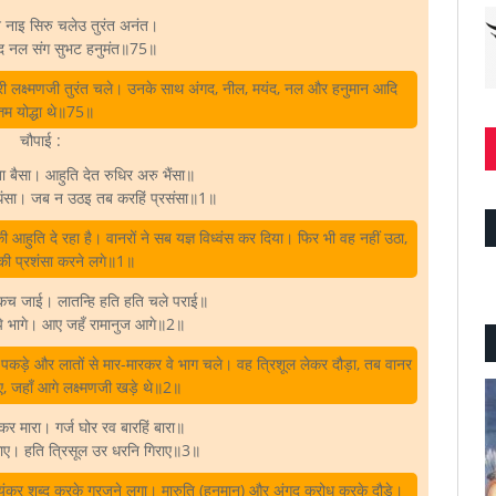
 नाइ सिरु चलेउ तुरंत अनंत।
ंद नल संग सुभट हनुमंत॥75॥
श्री लक्ष्मणजी तुरंत चले। उनके साथ अंगद, नील, मयंद, नल और हनुमान आदि
्तम योद्धा थे॥75॥
चौपाई :
ा बैसा। आहुति देत रुधिर अरु भैंसा॥
िधंसा। जब न उठइ तब करहिं प्रसंसा॥1॥
 आहुति दे रहा है। वानरों ने सब यज्ञ विध्वंस कर दिया। फिर भी वह नहीं उठा,
की प्रशंसा करने लगे॥1॥
 कच जाई। लातन्हि हति हति चले पराई॥
पि भागे। आए जहँ रामानुज आगे॥2॥
पकड़े और लातों से मार-मारकर वे भाग चले। वह त्रिशूल लेकर दौड़ा, तब वानर
, जहाँ आगे लक्ष्मणजी खड़े थे॥2॥
र मारा। गर्ज घोर रव बारहिं बारा॥
ाए। हति त्रिसूल उर धरनि गिराए॥3॥
कर शब्द करके गरजने लगा। मारुति (हनुमान्‌) और अंगद क्रोध करके दौड़े।