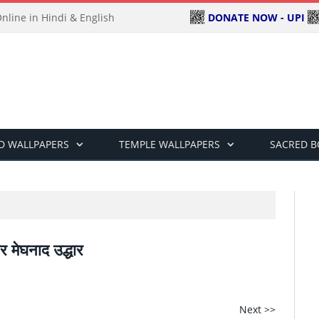
DONATE NOW - UPI
line in Hindi & English
D WALLPAPERS
TEMPLE WALLPAPERS
SACRED 
और मेघनाद उद्धार
Next >>