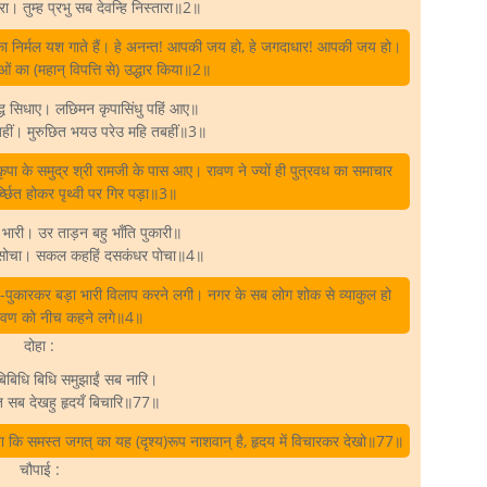
 तुम्ह प्रभु सब देवन्हि निस्तारा॥2॥
 का निर्मल यश गाते हैं। हे अनन्त! आपकी जय हो, हे जगदाधार! आपकी जय हो।
ं का (महान्‌ विपत्ति से) उद्धार किया॥2॥
द्ध सिधाए। लछिमन कृपासिंधु पहिं आए॥
हीं। मुरुछित भयउ परेउ महि तबहीं॥3॥
कृपा के समुद्र श्री रामजी के पास आए। रावण ने ज्यों ही पुत्रवध का समाचार
ूर्च्छित होकर पृथ्वी पर गिर पड़ा॥3॥
भारी। उर ताड़न बहु भाँति पुकारी॥
 सोचा। सकल कहहिं दसकंधर पोचा॥4॥
र-पुकारकर बड़ा भारी विलाप करने लगी। नगर के सब लोग शोक से व्याकुल हो
ावण को नीच कहने लगे॥4॥
दोहा :
बिधि बिधि समुझाईं सब नारि।
 सब देखहु हृदयँ बिचारि॥77॥
ा कि समस्त जगत्‌ का यह (दृश्य)रूप नाशवान्‌ है, हृदय में विचारकर देखो॥77॥
चौपाई :