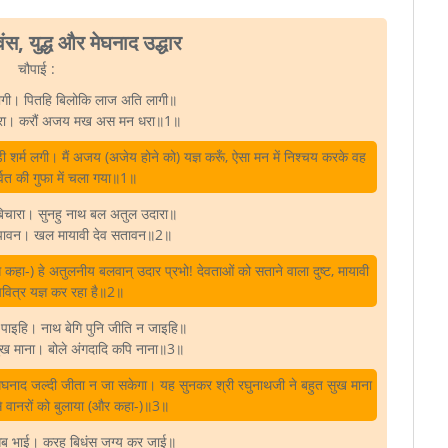
वंस, युद्ध और मेघनाद उद्धार
चौपाई :
जागी। पितहि बिलोकि लाज अति लागी॥
ंदरा। करौं अजय मख अस मन धरा॥1॥
़ी शर्म लगी। मैं अजय (अजेय होने को) यज्ञ करूँ, ऐसा मन में निश्चय करके वह
 पर्वत की गुफा में चला गया॥1॥
 बिचारा। सुनहु नाथ बल अतुल उदारा॥
पावन। खल मायावी देव सतावन॥2॥
कहा-) हे अतुलनीय बलवान्‌ उदार प्रभो! देवताओं को सताने वाला दुष्ट, मायावी
वित्र यज्ञ कर रहा है॥2॥
सो पाइहि। नाथ बेगि पुनि जीति न जाइहि॥
ुख माना। बोले अंगदादि कपि नाना॥3॥
िर मेघनाद जल्दी जीता न जा सकेगा। यह सुनकर श्री रघुनाथजी ने बहुत सुख माना
े वानरों को बुलाया (और कहा-)॥3॥
सब भाई। करहु बिधंस जग्य कर जाई॥