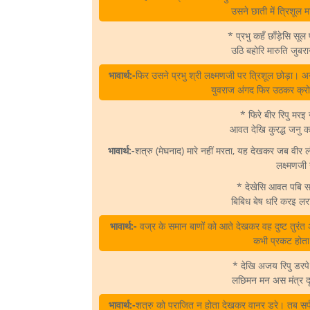
उसने छाती में त्रिशूल
* प्रभु कहँ छाँड़ेसि स
उठि बहोरि मारुति जुब
भावार्थ:-
फिर उसने प्रभु श्री लक्ष्मणजी पर त्रिशूल छोड़ा। अ
युवराज अंगद फिर उठकर क्रो
* फिरे बीर रिपु मर
आवत देखि कुरद्ध जनु
भावार्थ:-
शत्रु (मेघनाद) मारे नहीं मरता, यह देखकर जब वीर 
लक्ष्मणज
* देखेसि आवत पबि 
बिबिध बेष धरि करइ लर
भावार्थ:-
वज्र के समान बाणों को आते देखकर वह दुष्ट तुरंत 
कभी प्रकट होत
* देखि अजय रिपु डरप
लछिमन मन अस मंत्र दृढ
भावार्थ:-
शत्रु को पराजित न होता देखकर वानर डरे। तब सर्परा