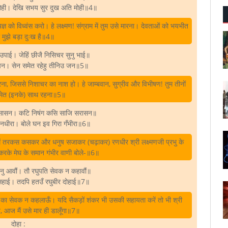
 ओही। देखि सभय सुर दुख अति मोही॥4॥
 को विध्वंस करो। हे लक्ष्मण! संग्राम में तुम उसे मारना। देवताओं को भयभीत
मुझे बड़ा दुःख है॥4॥
धि उपाई। जेहिं छीजै निसिचर सुनु भाई॥
ीषन। सेन समेत रहेहु तीनिउ जन॥5॥
ारना, जिससे निशाचर का नाश हो। हे जाम्बवान, सुग्रीव और विभीषण! तुम तीनों
मेत (इनके) साथ रहना॥5॥
नुसासन। कटि निषंग कसि साजि सरासन॥
 रनधीरा। बोले घन इव गिरा गँभीरा॥6॥
 में तरकस कसकर और धनुष सजाकर (चढ़ाकर) रणधीर श्री लक्ष्मणजी प्रभु के
 करके मेघ के समान गंभीर वाणी बोले-॥6॥
बिनु आवौं। तौ रघुपति सेवक न कहावौं॥
सहाई। तदपि हतउँ रघुबीर दोहाई॥7॥
ी का सेवक न कहलाऊँ। यदि सैकड़ों शंकर भी उसकी सहायता करें तो भी श्री
है, आज मैं उसे मार ही डालूँगा॥7॥
दोहा :