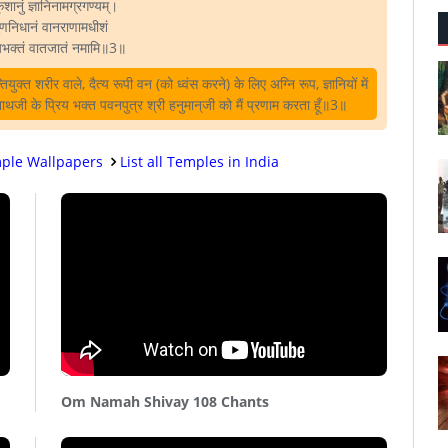
ानुं ज्ञानिनामग्रगण्यम्‌।
निधानं वानराणामधीशं
ियभक्तं वातजातं नमामि॥3॥
युक्त शरीर वाले, दैत्य रूपी वन (को ध्वंस करने) के लिए अग्नि रूप, ज्ञानियों में
रघुनाथजी के प्रिय भक्त पवनपुत्र श्री हनुमान्‌जी को मैं प्रणाम करता हूँ॥3॥
ple Wallpapers
List all Temples in India
Om Namah Shivay 108 Chants