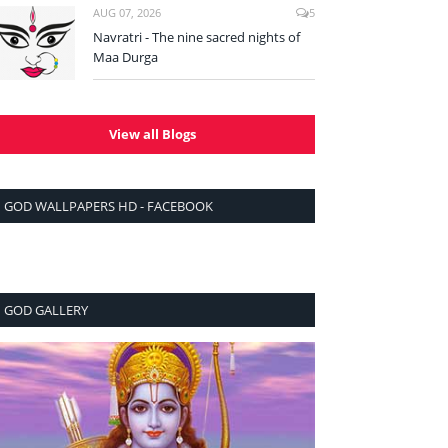
AUG 07, 2026
5
Navratri - The nine sacred nights of
Maa Durga
View all Blogs
GOD WALLPAPERS HD - FACEBOOK
GOD GALLERY