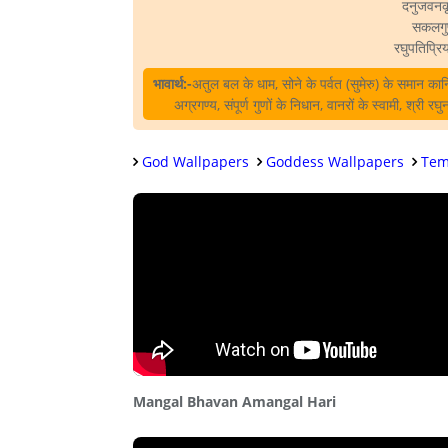
दनुजवनकृश
सकलगुण
रघुपतिप्र
भावार्थ:-
अतुल बल के धाम, सोने के पर्वत (सुमेरु) के समान कान्ति
अग्रगण्य, संपूर्ण गुणों के निधान, वानरों के स्वामी, श्री 
God Wallpapers
Goddess Wallpapers
Tem
Mangal Bhavan Amangal Hari