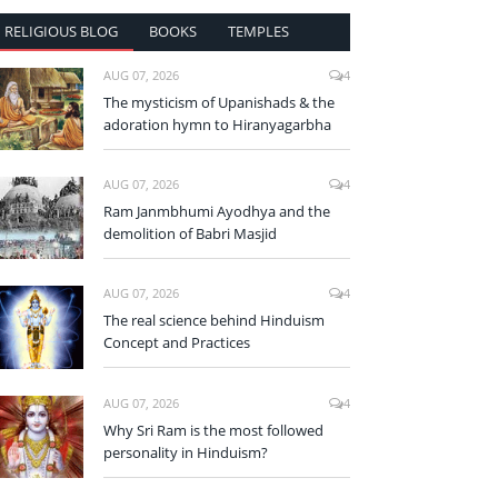
RELIGIOUS BLOG
BOOKS
TEMPLES
AUG 07, 2026
4
The mysticism of Upanishads & the
adoration hymn to Hiranyagarbha
AUG 07, 2026
4
Ram Janmbhumi Ayodhya and the
demolition of Babri Masjid
AUG 07, 2026
4
The real science behind Hinduism
Concept and Practices
AUG 07, 2026
4
Why Sri Ram is the most followed
personality in Hinduism?