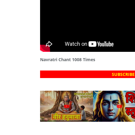
Navratri Chant 1008 Times
SUBSCRIBE
?
?