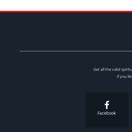
Get all the valid spir
If you li
Facebook