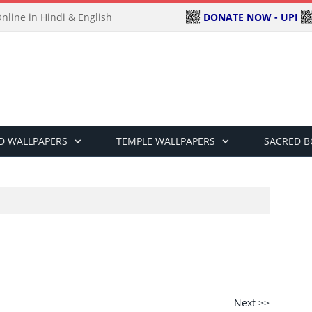
DONATE NOW - UPI
line in Hindi & English
D WALLPAPERS
TEMPLE WALLPAPERS
SACRED 
Next >>