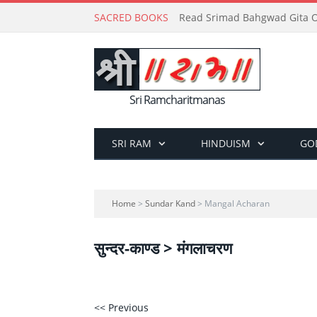
SACRED BOOKS
Read Srimad Bahgwad Gita On
Sri Ramcharitmanas
SRI RAM
HINDUISM
GO
Home
>
Sundar Kand
> Mangal Acharan
सुन्दर-काण्ड > मंगलाचरण
<< Previous