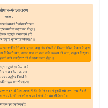
सोपान-मंगलाचरण
श्लोक :
तमप्रमेयमनघं निर्वाणशान्तिप्रदं
द्रसेव्यमनिशं वेदान्तवेद्यं विभुम्‌।
श्वरं सुरगुरुं मायामनुष्यं हरिं
करं रघुवरं भूपालचूडामणिम्‌॥1॥
ूप परमशान्ति देने वाले, ब्रह्मा, शम्भु और शेषजी से निरंतर सेवित, वेदान्त के द्वारा
 रूप में दिखने वाले, समस्त पापों को हरने वाले, करुणा की खान, रघुकुल में श्रेष्ठ
लाने वाले जगदीश्वर की मैं वंदना करता हूँ॥1॥
्पृहा रघुपते हृदयेऽस्मदीये
मि च भवानखिलान्तरात्मा।
्रयच्छ रघुपुंगव निर्भरां मे
षरहितं कुरु मानसं च॥2॥
ात्मा ही हैं (सब जानते ही हैं) कि मेरे हृदय में दूसरी कोई इच्छा नहीं है। हे
भक्ति दीजिए और मेरे मन को काम आदि दोषों से रहित कीजिए॥2॥
ितबलधामं हेमशैलाभदेहं