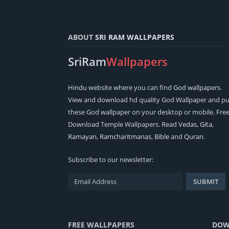
ABOUT
SRI RAM WALLPAPERS
SriRam
Wallpapers
Hindu
website where you can find
God wallpapers
.
View and download hd quality God Wallpaper and pu
these God wallpaper on your desktop or mobile. Fre
Download Temple Wallpapers. Read
Vedas
,
Gita
,
Ramayan
,
Ramcharitmanas
,
Bible
and
Quran
.
Subscribe to our newsletter:
FREE WALLPAPERS
DOW