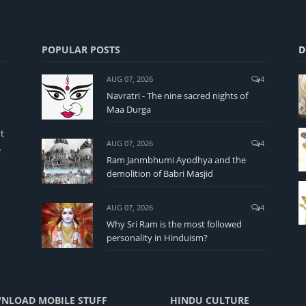
POPULAR POSTS
D
AUG 07, 2026
4
Navratri - The nine sacred nights of
Maa Durga
t
AUG 07, 2026
4
e
Ram Janmbhumi Ayodhya and the
demolition of Babri Masjid
AUG 07, 2026
4
Why Sri Ram is the most followed
personality in Hinduism?
NLOAD MOBILE STUFF
HINDU CULTURE