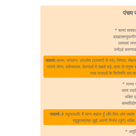
पंचम 
* शान्तं शाश्व
ब्रह्माशम्भुफणीन्
रामाख्यं जगदी
वन्देऽहं करुणा
भावार्थ:-
शान्त, सनातन, अप्रमेय (प्रमाणों से परे), निष्पाप, मोक्षर
जानने योग्य, सर्वव्यापक, देवताओं में सबसे बड़े, माया से मनुष्य
तथा राजाओं के शिरोमणि राम कह
* नान्या स
सत्यं वदा
भक्तिं प
कामादिदो
भावार्थ:-
हे रघुनाथजी! मैं सत्य कहता हूँ और फिर आप सबके अंतर
रघुकुलश्रेष्ठ! मुझे अपनी निर्भरा (पूर्ण) 
* अतुल