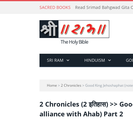
SACRED BOOKS
Read Srimad Bahgwad Gita On
The Holy Bible
SRI RAM
HINDUISM
GO
Home
>
2 Chronicles
> Good King Jehoshaphat (note 
2 Chronicles (2 इतिहास) >> G
alliance with Ahab) Part 2