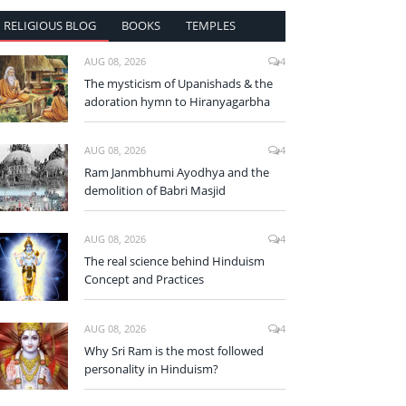
RELIGIOUS BLOG
BOOKS
TEMPLES
AUG 08, 2026
4
The mysticism of Upanishads & the
adoration hymn to Hiranyagarbha
AUG 08, 2026
4
Ram Janmbhumi Ayodhya and the
demolition of Babri Masjid
AUG 08, 2026
4
The real science behind Hinduism
Concept and Practices
AUG 08, 2026
4
Why Sri Ram is the most followed
personality in Hinduism?