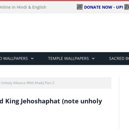
DONATE NOW - UPI
line in Hindi & English
D WALLPAPERS
TEMPLE WALLPAPERS
SACRED 
Unholy Alliance With Ahab) Part 2
ood King Jehoshaphat (note unholy