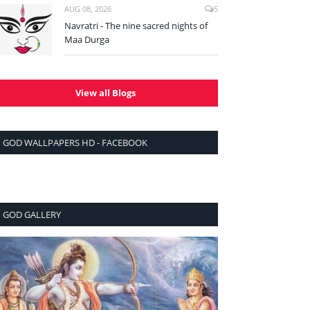
AUG 08, 2026
5
Navratri - The nine sacred nights of
Maa Durga
View all Blogs
GOD WALLPAPERS HD - FACEBOOK
GOD GALLERY