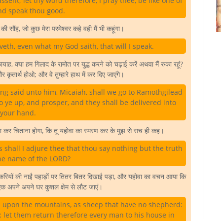
sent; let thy word therefore, I pray thee, be like one of
and speak thou good.
 सौंह, जो कुछ मेरा परमेश्वर कहे वही मैं भी कहूंगा।
eth, even what my God saith, that will I speak.
ह, क्या हम गिलाद के रामोत पर युद्ध करने को चढ़ाई करें अथवा मैं रुका रहूं?
 कृतार्थ होओ; और वे तुम्हारे हाथ में कर दिए जाएंगे।
ng said unto him, Micaiah, shall we go to Ramothgilead
 Go ye up, and prosper, and they shall be delivered into
your hand.
रा कर चिताना होगा, कि तू यहोवा का स्मरण कर के मुझ से सच ही कह।
shall I adjure thee that thou say nothing but the truth
the name of the LORD?
-बकरियों की नाईं पहाड़ों पर तितर बितर दिखाई पड़ा, और यहोवा का वचन आया कि
 एक अपने अपने घर कुशल क्षेम से लौट जाएं।
red upon the mountains, as sheep that have no shepherd:
 let them return therefore every man to his house in