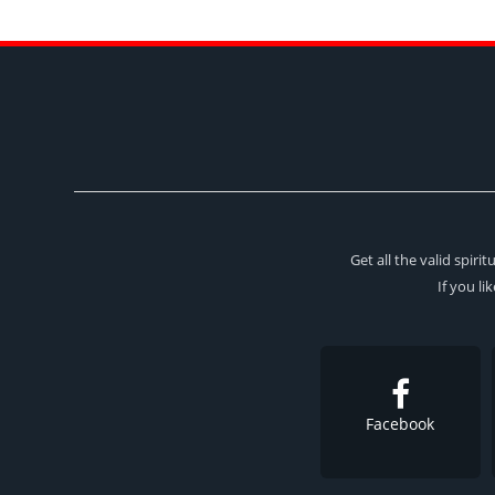
Get all the valid spir
If you li
Facebook