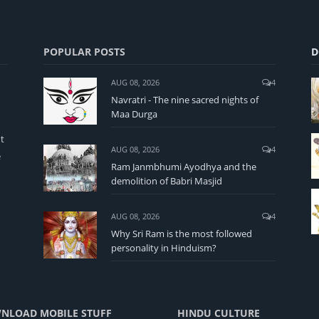
POPULAR POSTS
D
AUG 08, 2026
4
Navratri - The nine sacred nights of
Maa Durga
t
AUG 08, 2026
4
e
Ram Janmbhumi Ayodhya and the
demolition of Babri Masjid
AUG 08, 2026
4
Why Sri Ram is the most followed
personality in Hinduism?
NLOAD MOBILE STUFF
HINDU CULTURE