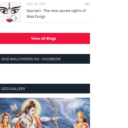
AUG 08, 2026
5
Navratri - The nine sacred nights of
Maa Durga
View all Blogs
GOD WALLPAPERS HD - FACEBOOK
GOD GALLERY