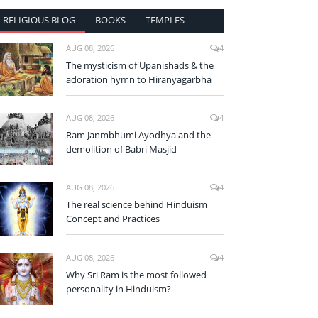
RELIGIOUS BLOG
BOOKS
TEMPLES
AUG 08, 2026
4
The mysticism of Upanishads & the
adoration hymn to Hiranyagarbha
AUG 08, 2026
4
Ram Janmbhumi Ayodhya and the
demolition of Babri Masjid
AUG 08, 2026
4
The real science behind Hinduism
Concept and Practices
AUG 08, 2026
4
Why Sri Ram is the most followed
personality in Hinduism?