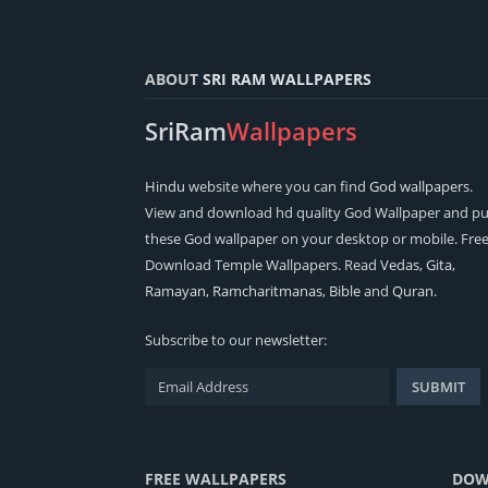
ABOUT
SRI RAM WALLPAPERS
SriRam
Wallpapers
Hindu
website where you can find
God wallpapers
.
View and download hd quality God Wallpaper and pu
these God wallpaper on your desktop or mobile. Fre
Download Temple Wallpapers. Read
Vedas
,
Gita
,
Ramayan
,
Ramcharitmanas
,
Bible
and
Quran
.
Subscribe to our newsletter:
FREE WALLPAPERS
DOW