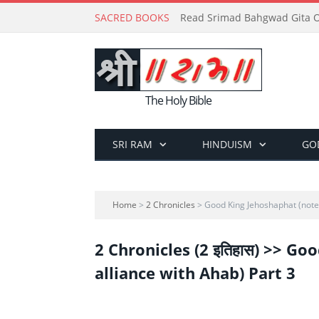
SACRED BOOKS
Read Srimad Bahgwad Gita On
The Holy Bible
SRI RAM
HINDUISM
GO
Home
>
2 Chronicles
> Good King Jehoshaphat (note 
2 Chronicles (2 इतिहास) >> G
alliance with Ahab) Part 3