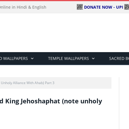
DONATE NOW - UPI
line in Hindi & English
D WALLPAPERS
TEMPLE WALLPAPERS
SACRED 
Unholy Alliance With Ahab) Part 3
ood King Jehoshaphat (note unholy