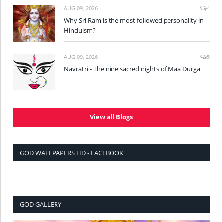
AUG 09, 2026
4
Why Sri Ram is the most followed personality in
Hinduism?
AUG 09, 2026
5
Navratri - The nine sacred nights of Maa Durga
View all Blogs
GOD WALLPAPERS HD - FACEBOOK
GOD GALLERY