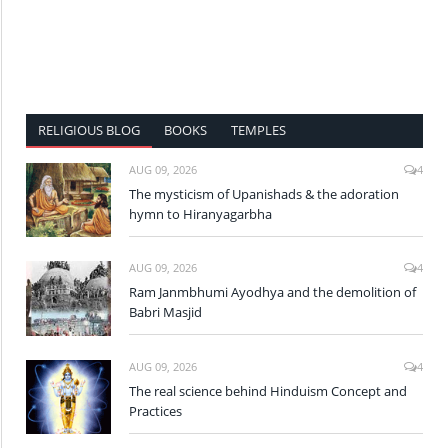
RELIGIOUS BLOG
BOOKS
TEMPLES
AUG 09, 2026
4
The mysticism of Upanishads & the adoration
hymn to Hiranyagarbha
AUG 09, 2026
4
Ram Janmbhumi Ayodhya and the demolition of
Babri Masjid
AUG 09, 2026
4
The real science behind Hinduism Concept and
Practices