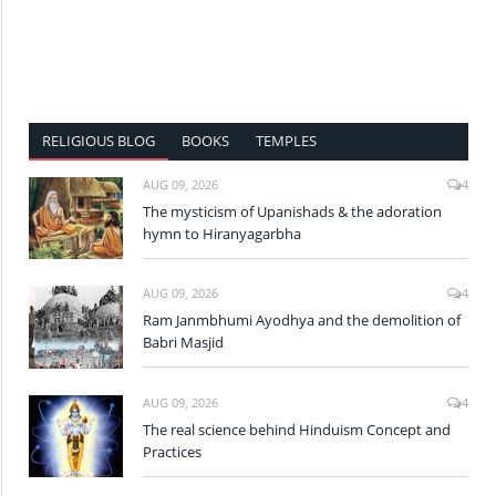
RELIGIOUS BLOG
BOOKS
TEMPLES
AUG 09, 2026
4
The mysticism of Upanishads & the adoration
hymn to Hiranyagarbha
AUG 09, 2026
4
Ram Janmbhumi Ayodhya and the demolition of
Babri Masjid
AUG 09, 2026
4
The real science behind Hinduism Concept and
Practices