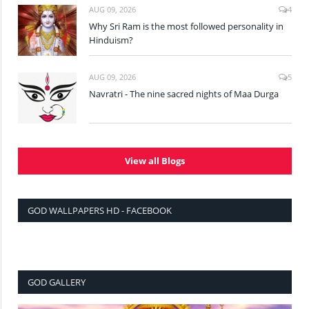
AUG 09, 2026
4
Why Sri Ram is the most followed personality in
Hinduism?
AUG 09, 2026
5
Navratri - The nine sacred nights of Maa Durga
View all Blogs
GOD WALLPAPERS HD - FACEBOOK
GOD GALLERY